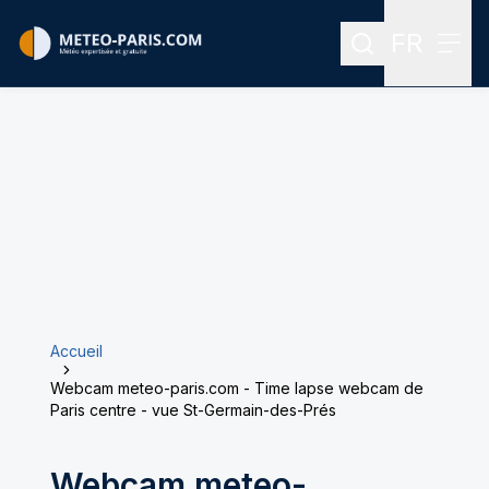
FR
Rechercher
Menu
Menu des
Accueil
Webcam meteo-paris.com - Time lapse webcam de
Paris centre - vue St-Germain-des-Prés
Webcam meteo-