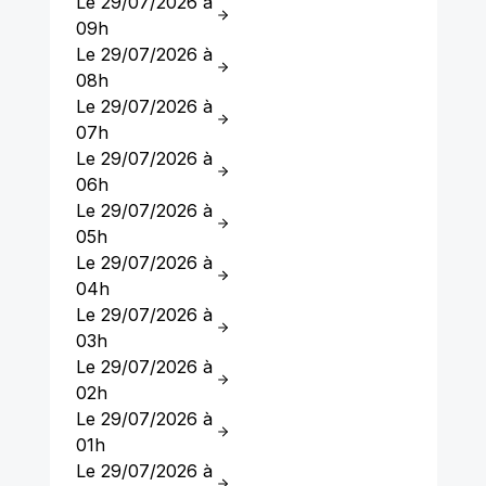
Le 29/07/2026 à
09h
Le 29/07/2026 à
08h
Le 29/07/2026 à
07h
Le 29/07/2026 à
06h
Le 29/07/2026 à
05h
Le 29/07/2026 à
04h
Le 29/07/2026 à
03h
Le 29/07/2026 à
02h
Le 29/07/2026 à
01h
Le 29/07/2026 à