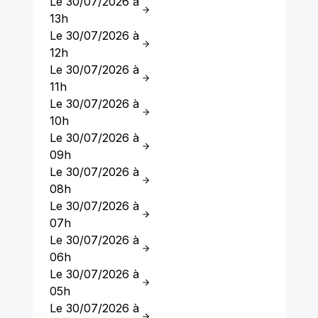
Le 30/07/2026 à
13h
Le 30/07/2026 à
12h
Le 30/07/2026 à
11h
Le 30/07/2026 à
10h
Le 30/07/2026 à
09h
Le 30/07/2026 à
08h
Le 30/07/2026 à
07h
Le 30/07/2026 à
06h
Le 30/07/2026 à
05h
Le 30/07/2026 à