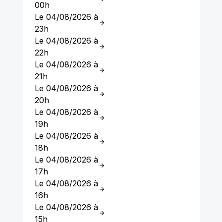
00h
Le 04/08/2026 à
23h
Le 04/08/2026 à
22h
Le 04/08/2026 à
21h
Le 04/08/2026 à
20h
Le 04/08/2026 à
19h
Le 04/08/2026 à
18h
Le 04/08/2026 à
17h
Le 04/08/2026 à
16h
Le 04/08/2026 à
15h