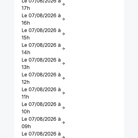
Le 07/08/2026 à
17h
Le 07/08/2026 à
16h
Le 07/08/2026 à
15h
Le 07/08/2026 à
14h
Le 07/08/2026 à
13h
Le 07/08/2026 à
12h
Le 07/08/2026 à
11h
Le 07/08/2026 à
10h
Le 07/08/2026 à
09h
Le 07/08/2026 à