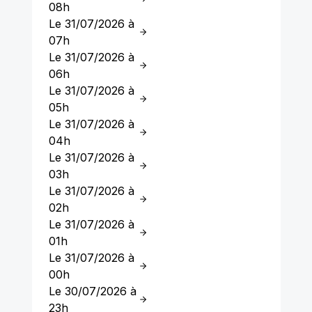
08h
Le 31/07/2026 à
07h
Le 31/07/2026 à
06h
Le 31/07/2026 à
05h
Le 31/07/2026 à
04h
Le 31/07/2026 à
03h
Le 31/07/2026 à
02h
Le 31/07/2026 à
01h
Le 31/07/2026 à
00h
Le 30/07/2026 à
23h