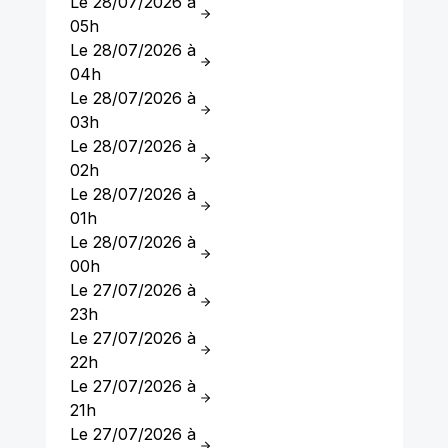
Le 28/07/2026 à
05h
Le 28/07/2026 à
04h
Le 28/07/2026 à
03h
Le 28/07/2026 à
02h
Le 28/07/2026 à
01h
Le 28/07/2026 à
00h
Le 27/07/2026 à
23h
Le 27/07/2026 à
22h
Le 27/07/2026 à
21h
Le 27/07/2026 à