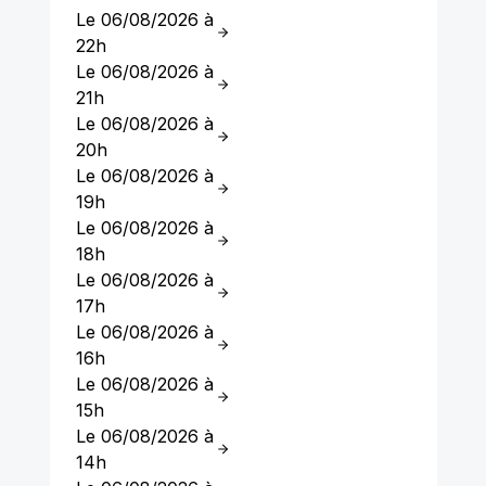
Le 06/08/2026 à
22h
Le 06/08/2026 à
21h
Le 06/08/2026 à
20h
Le 06/08/2026 à
19h
Le 06/08/2026 à
18h
Le 06/08/2026 à
17h
Le 06/08/2026 à
16h
Le 06/08/2026 à
15h
Le 06/08/2026 à
14h