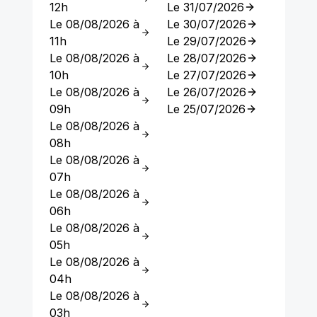
12h
Le 31/07/2026
Le 08/08/2026 à
Le 30/07/2026
11h
Le 29/07/2026
Le 08/08/2026 à
Le 28/07/2026
10h
Le 27/07/2026
Le 08/08/2026 à
Le 26/07/2026
09h
Le 25/07/2026
Le 08/08/2026 à
08h
Le 08/08/2026 à
07h
Le 08/08/2026 à
06h
Le 08/08/2026 à
05h
Le 08/08/2026 à
04h
Le 08/08/2026 à
03h