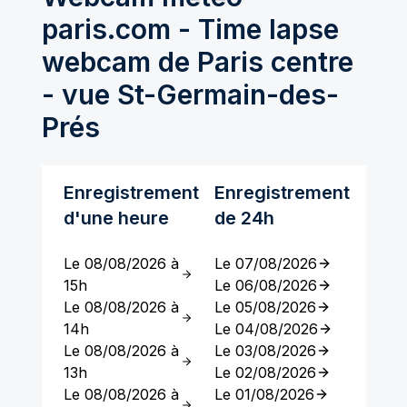
paris.com - Time lapse
webcam de Paris centre
- vue St-Germain-des-
Prés
Enregistrement
Enregistrement
d'une heure
de 24h
Le 08/08/2026 à
Le 07/08/2026
15h
Le 06/08/2026
Le 08/08/2026 à
Le 05/08/2026
14h
Le 04/08/2026
Le 08/08/2026 à
Le 03/08/2026
13h
Le 02/08/2026
Le 08/08/2026 à
Le 01/08/2026