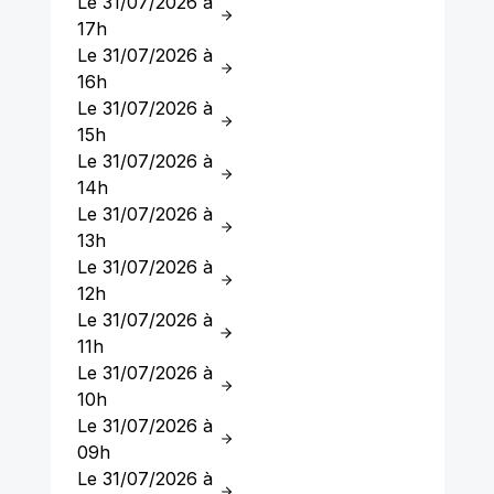
Le 31/07/2026 à
17h
Le 31/07/2026 à
16h
Le 31/07/2026 à
15h
Le 31/07/2026 à
14h
Le 31/07/2026 à
13h
Le 31/07/2026 à
12h
Le 31/07/2026 à
11h
Le 31/07/2026 à
10h
Le 31/07/2026 à
09h
Le 31/07/2026 à