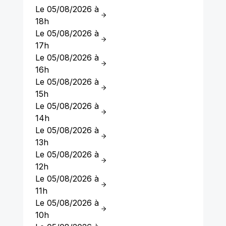
Le 05/08/2026 à
18h
Le 05/08/2026 à
17h
Le 05/08/2026 à
16h
Le 05/08/2026 à
15h
Le 05/08/2026 à
14h
Le 05/08/2026 à
13h
Le 05/08/2026 à
12h
Le 05/08/2026 à
11h
Le 05/08/2026 à
10h