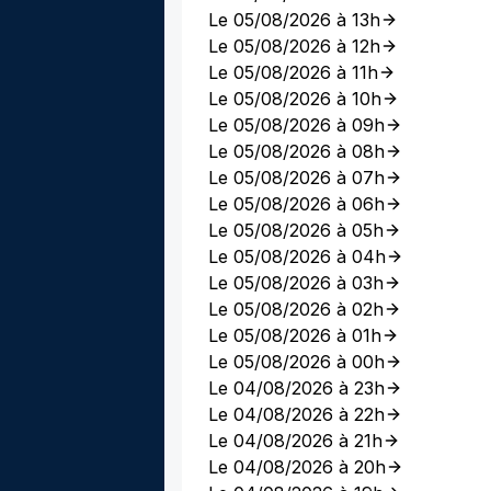
Le 05/08/2026 à 13h
Le 05/08/2026 à 12h
Le 05/08/2026 à 11h
Le 05/08/2026 à 10h
Le 05/08/2026 à 09h
Le 05/08/2026 à 08h
Le 05/08/2026 à 07h
Le 05/08/2026 à 06h
Le 05/08/2026 à 05h
Le 05/08/2026 à 04h
Le 05/08/2026 à 03h
Le 05/08/2026 à 02h
Le 05/08/2026 à 01h
Le 05/08/2026 à 00h
Le 04/08/2026 à 23h
Le 04/08/2026 à 22h
Le 04/08/2026 à 21h
Le 04/08/2026 à 20h