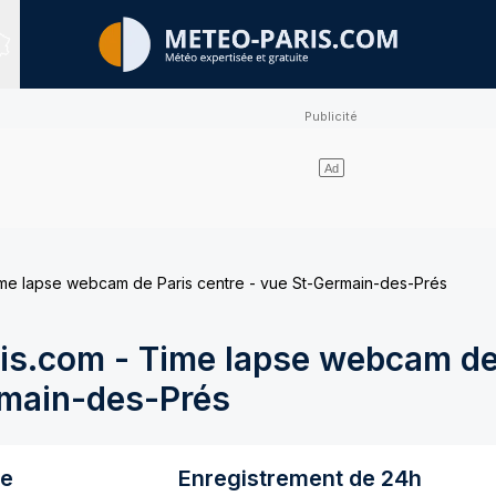
Sites expertisés
e lapse webcam de Paris centre - vue St-Germain-des-Prés
s.com - Time lapse webcam de
rmain-des-Prés
re
Enregistrement de 24h