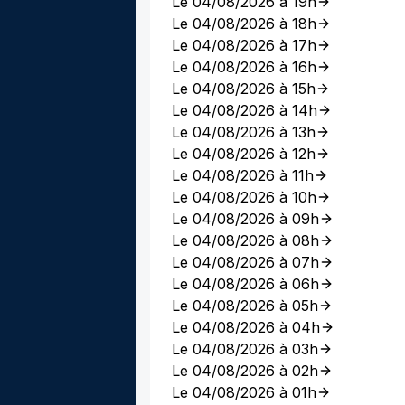
Le 04/08/2026 à 19h
Le 04/08/2026 à 18h
Le 04/08/2026 à 17h
Le 04/08/2026 à 16h
Le 04/08/2026 à 15h
Le 04/08/2026 à 14h
Le 04/08/2026 à 13h
Le 04/08/2026 à 12h
Le 04/08/2026 à 11h
Le 04/08/2026 à 10h
Le 04/08/2026 à 09h
Le 04/08/2026 à 08h
Le 04/08/2026 à 07h
Le 04/08/2026 à 06h
Le 04/08/2026 à 05h
Le 04/08/2026 à 04h
Le 04/08/2026 à 03h
Le 04/08/2026 à 02h
Le 04/08/2026 à 01h