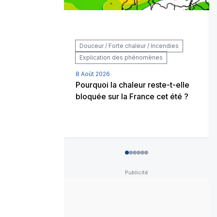
Douceur / Forte chaleur / Incendies
Explication des phénomènes
8 Août 2026
Pourquoi la chaleur reste-t-elle
bloquée sur la France cet été ?
0
1
2
3
4
5