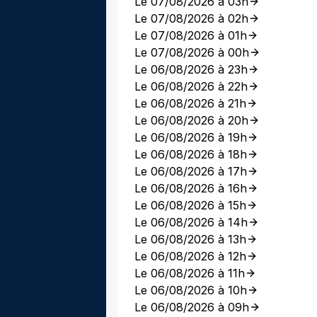
Le 07/08/2026 à 03h
Le 07/08/2026 à 02h
Le 07/08/2026 à 01h
Le 07/08/2026 à 00h
Le 06/08/2026 à 23h
Le 06/08/2026 à 22h
Le 06/08/2026 à 21h
Le 06/08/2026 à 20h
Le 06/08/2026 à 19h
Le 06/08/2026 à 18h
Le 06/08/2026 à 17h
Le 06/08/2026 à 16h
Le 06/08/2026 à 15h
Le 06/08/2026 à 14h
Le 06/08/2026 à 13h
Le 06/08/2026 à 12h
Le 06/08/2026 à 11h
Le 06/08/2026 à 10h
Le 06/08/2026 à 09h