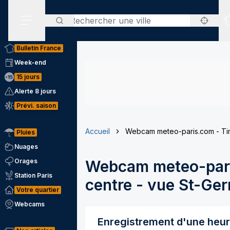
Rechercher
Menu secondaire
Bulletin France
Week-end
15 jours
Alerte 8 jours
Prévi. saison
Accueil
Webcam meteo-paris.com - Tim
Pluies
Nuages
Orages
Webcam meteo-pari
Station Paris
centre - vue St-Ge
Votre quartier
Webcams
Enregistrement d'une heu