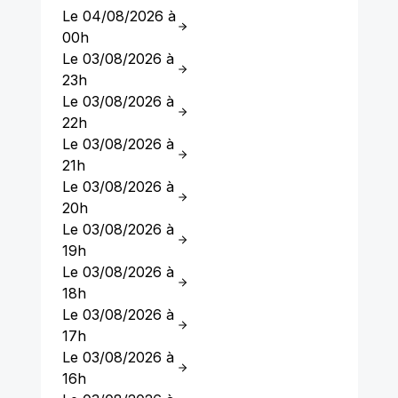
Le 04/08/2026 à
00h
Le 03/08/2026 à
23h
Le 03/08/2026 à
22h
Le 03/08/2026 à
21h
Le 03/08/2026 à
20h
Le 03/08/2026 à
19h
Le 03/08/2026 à
18h
Le 03/08/2026 à
17h
Le 03/08/2026 à
16h