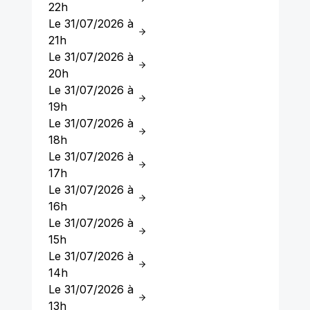
22h
Le 31/07/2026 à
21h
Le 31/07/2026 à
20h
Le 31/07/2026 à
19h
Le 31/07/2026 à
18h
Le 31/07/2026 à
17h
Le 31/07/2026 à
16h
Le 31/07/2026 à
15h
Le 31/07/2026 à
14h
Le 31/07/2026 à
13h