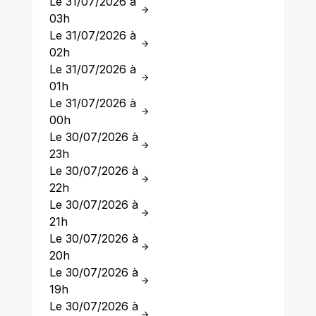
Le 31/07/2026 à
03h
Le 31/07/2026 à
02h
Le 31/07/2026 à
01h
Le 31/07/2026 à
00h
Le 30/07/2026 à
23h
Le 30/07/2026 à
22h
Le 30/07/2026 à
21h
Le 30/07/2026 à
20h
Le 30/07/2026 à
19h
Le 30/07/2026 à