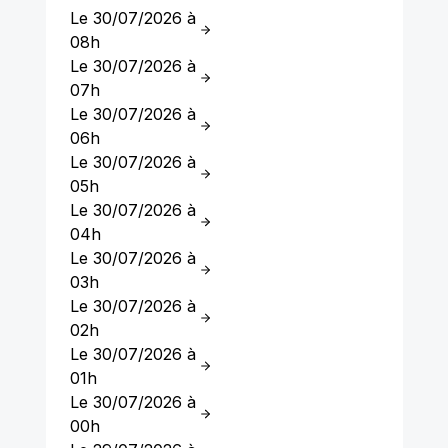
Le 30/07/2026 à
08h
Le 30/07/2026 à
07h
Le 30/07/2026 à
06h
Le 30/07/2026 à
05h
Le 30/07/2026 à
04h
Le 30/07/2026 à
03h
Le 30/07/2026 à
02h
Le 30/07/2026 à
01h
Le 30/07/2026 à
00h