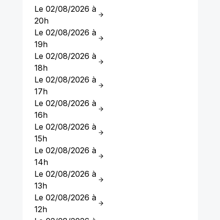
Le 02/08/2026 à
20h
Le 02/08/2026 à
19h
Le 02/08/2026 à
18h
Le 02/08/2026 à
17h
Le 02/08/2026 à
16h
Le 02/08/2026 à
15h
Le 02/08/2026 à
14h
Le 02/08/2026 à
13h
Le 02/08/2026 à
12h