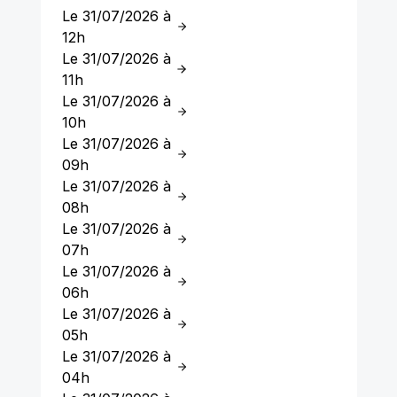
Le 31/07/2026 à
12h
Le 31/07/2026 à
11h
Le 31/07/2026 à
10h
Le 31/07/2026 à
09h
Le 31/07/2026 à
08h
Le 31/07/2026 à
07h
Le 31/07/2026 à
06h
Le 31/07/2026 à
05h
Le 31/07/2026 à
04h