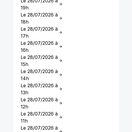
Le 28/07/2026 à
19h
Le 28/07/2026 à
18h
Le 28/07/2026 à
17h
Le 28/07/2026 à
16h
Le 28/07/2026 à
15h
Le 28/07/2026 à
14h
Le 28/07/2026 à
13h
Le 28/07/2026 à
12h
Le 28/07/2026 à
11h
Le 28/07/2026 à