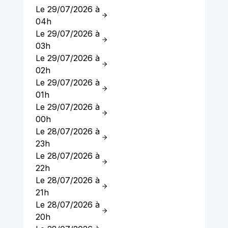
Le 29/07/2026 à
04h
Le 29/07/2026 à
03h
Le 29/07/2026 à
02h
Le 29/07/2026 à
01h
Le 29/07/2026 à
00h
Le 28/07/2026 à
23h
Le 28/07/2026 à
22h
Le 28/07/2026 à
21h
Le 28/07/2026 à
20h