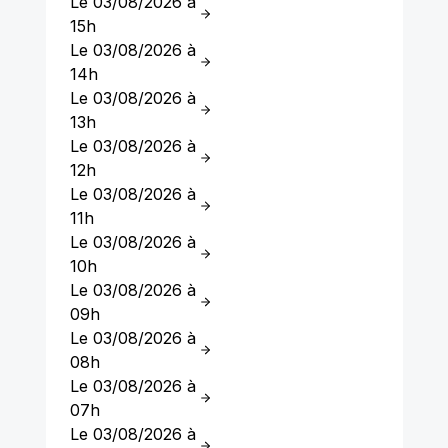
Le 03/08/2026 à
15h
Le 03/08/2026 à
14h
Le 03/08/2026 à
13h
Le 03/08/2026 à
12h
Le 03/08/2026 à
11h
Le 03/08/2026 à
10h
Le 03/08/2026 à
09h
Le 03/08/2026 à
08h
Le 03/08/2026 à
07h
Le 03/08/2026 à