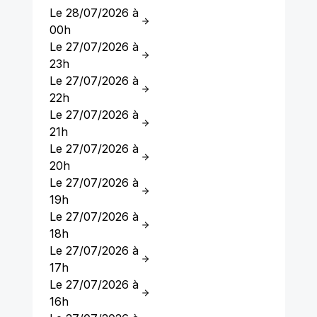
Le 28/07/2026 à
00h
Le 27/07/2026 à
23h
Le 27/07/2026 à
22h
Le 27/07/2026 à
21h
Le 27/07/2026 à
20h
Le 27/07/2026 à
19h
Le 27/07/2026 à
18h
Le 27/07/2026 à
17h
Le 27/07/2026 à
16h