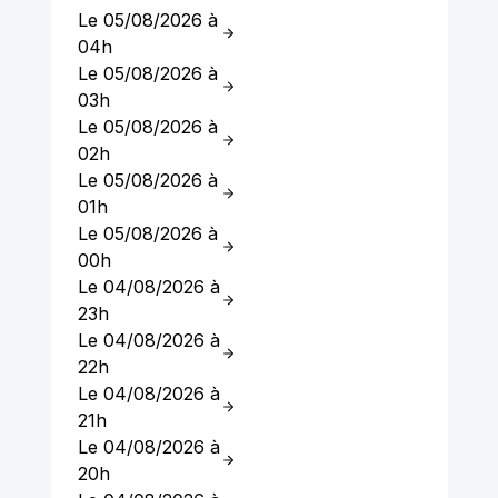
Le 05/08/2026 à
04h
Le 05/08/2026 à
03h
Le 05/08/2026 à
02h
Le 05/08/2026 à
01h
Le 05/08/2026 à
00h
Le 04/08/2026 à
23h
Le 04/08/2026 à
22h
Le 04/08/2026 à
21h
Le 04/08/2026 à
20h