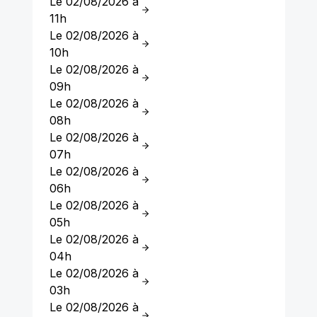
Le 02/08/2026 à
11h
Le 02/08/2026 à
10h
Le 02/08/2026 à
09h
Le 02/08/2026 à
08h
Le 02/08/2026 à
07h
Le 02/08/2026 à
06h
Le 02/08/2026 à
05h
Le 02/08/2026 à
04h
Le 02/08/2026 à
03h
Le 02/08/2026 à