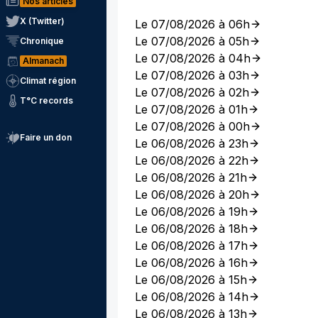
Nos articles
X (Twitter)
Le 07/08/2026 à 06h
Le 07/08/2026 à 05h
Chronique
Le 07/08/2026 à 04h
Almanach
Le 07/08/2026 à 03h
Climat région
Le 07/08/2026 à 02h
T°C records
Le 07/08/2026 à 01h
Le 07/08/2026 à 00h
Faire un don
Le 06/08/2026 à 23h
Le 06/08/2026 à 22h
Le 06/08/2026 à 21h
Le 06/08/2026 à 20h
Le 06/08/2026 à 19h
Le 06/08/2026 à 18h
Le 06/08/2026 à 17h
Le 06/08/2026 à 16h
Le 06/08/2026 à 15h
Le 06/08/2026 à 14h
Le 06/08/2026 à 13h