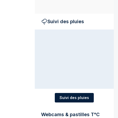
Suivi des pluies
Suivi des pluies
Webcams & pastilles T°C