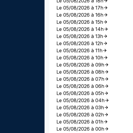
Le 05/08/2026 à 18h
Le 05/08/2026 à 17h
Le 05/08/2026 à 16h
Le 05/08/2026 à 15h
Le 05/08/2026 à 14h
Le 05/08/2026 à 13h
Le 05/08/2026 à 12h
Le 05/08/2026 à 11h
Le 05/08/2026 à 10h
Le 05/08/2026 à 09h
Le 05/08/2026 à 08h
Le 05/08/2026 à 07h
Le 05/08/2026 à 06h
Le 05/08/2026 à 05h
Le 05/08/2026 à 04h
Le 05/08/2026 à 03h
Le 05/08/2026 à 02h
Le 05/08/2026 à 01h
Le 05/08/2026 à 00h