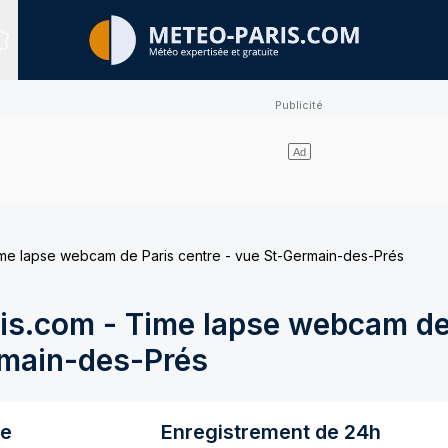
Sites expertisés
e lapse webcam de Paris centre - vue St-Germain-des-Prés
s.com - Time lapse webcam de
rmain-des-Prés
re
Enregistrement de 24h