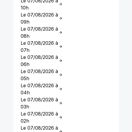
Le 07/08/2026 à
10h
Le 07/08/2026 à
09h
Le 07/08/2026 à
08h
Le 07/08/2026 à
07h
Le 07/08/2026 à
06h
Le 07/08/2026 à
05h
Le 07/08/2026 à
04h
Le 07/08/2026 à
03h
Le 07/08/2026 à
02h
Le 07/08/2026 à