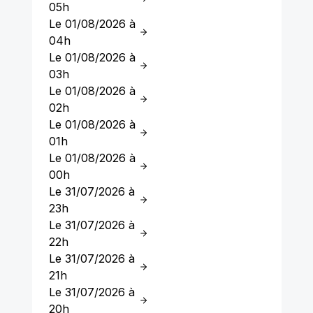
05h
Le 01/08/2026 à
04h
Le 01/08/2026 à
03h
Le 01/08/2026 à
02h
Le 01/08/2026 à
01h
Le 01/08/2026 à
00h
Le 31/07/2026 à
23h
Le 31/07/2026 à
22h
Le 31/07/2026 à
21h
Le 31/07/2026 à
20h