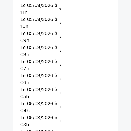
Le 05/08/2026 à
11h
Le 05/08/2026 à
10h
Le 05/08/2026 à
09h
Le 05/08/2026 à
08h
Le 05/08/2026 à
07h
Le 05/08/2026 à
06h
Le 05/08/2026 à
05h
Le 05/08/2026 à
04h
Le 05/08/2026 à
03h