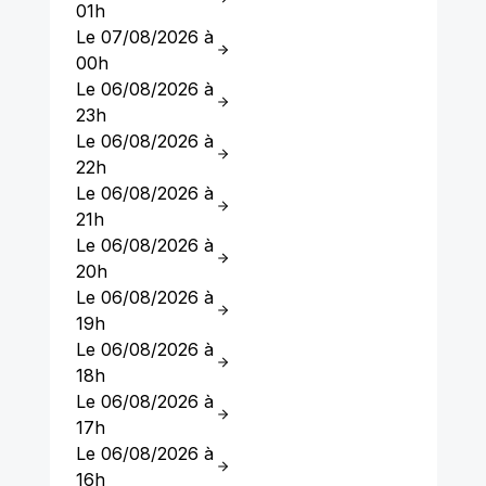
01h
Le 07/08/2026 à
00h
Le 06/08/2026 à
23h
Le 06/08/2026 à
22h
Le 06/08/2026 à
21h
Le 06/08/2026 à
20h
Le 06/08/2026 à
19h
Le 06/08/2026 à
18h
Le 06/08/2026 à
17h
Le 06/08/2026 à
16h