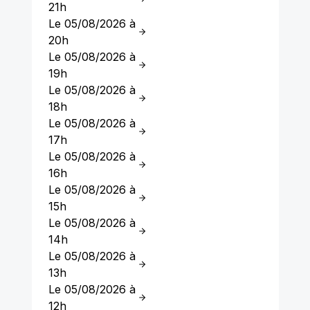
21h
Le 05/08/2026 à
20h
Le 05/08/2026 à
19h
Le 05/08/2026 à
18h
Le 05/08/2026 à
17h
Le 05/08/2026 à
16h
Le 05/08/2026 à
15h
Le 05/08/2026 à
14h
Le 05/08/2026 à
13h
Le 05/08/2026 à
12h