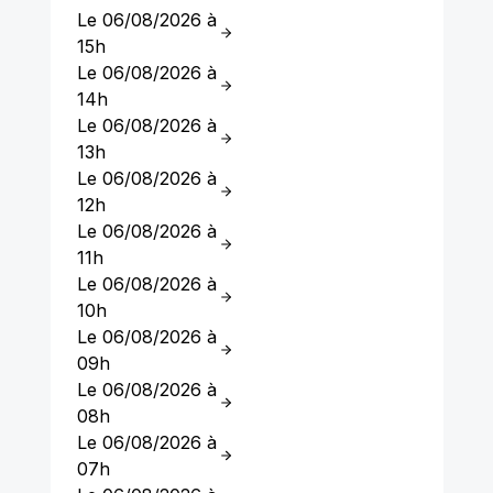
Le 06/08/2026 à
15h
Le 06/08/2026 à
14h
Le 06/08/2026 à
13h
Le 06/08/2026 à
12h
Le 06/08/2026 à
11h
Le 06/08/2026 à
10h
Le 06/08/2026 à
09h
Le 06/08/2026 à
08h
Le 06/08/2026 à
07h