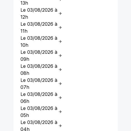
13h
Le 03/08/2026 à
12h
Le 03/08/2026 à
11h
Le 03/08/2026 à
10h
Le 03/08/2026 à
09h
Le 03/08/2026 à
08h
Le 03/08/2026 à
07h
Le 03/08/2026 à
06h
Le 03/08/2026 à
05h
Le 03/08/2026 à
04h