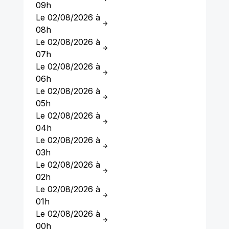
09h
Le 02/08/2026 à
08h
Le 02/08/2026 à
07h
Le 02/08/2026 à
06h
Le 02/08/2026 à
05h
Le 02/08/2026 à
04h
Le 02/08/2026 à
03h
Le 02/08/2026 à
02h
Le 02/08/2026 à
01h
Le 02/08/2026 à
00h