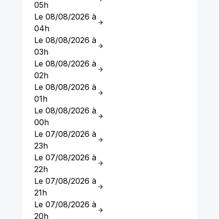
05h
Le 08/08/2026 à
04h
Le 08/08/2026 à
03h
Le 08/08/2026 à
02h
Le 08/08/2026 à
01h
Le 08/08/2026 à
00h
Le 07/08/2026 à
23h
Le 07/08/2026 à
22h
Le 07/08/2026 à
21h
Le 07/08/2026 à
20h