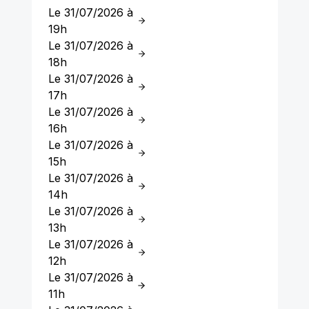
Le 31/07/2026 à
19h
Le 31/07/2026 à
18h
Le 31/07/2026 à
17h
Le 31/07/2026 à
16h
Le 31/07/2026 à
15h
Le 31/07/2026 à
14h
Le 31/07/2026 à
13h
Le 31/07/2026 à
12h
Le 31/07/2026 à
11h