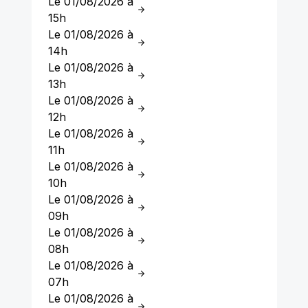
Le 01/08/2026 à
15h
Le 01/08/2026 à
14h
Le 01/08/2026 à
13h
Le 01/08/2026 à
12h
Le 01/08/2026 à
11h
Le 01/08/2026 à
10h
Le 01/08/2026 à
09h
Le 01/08/2026 à
08h
Le 01/08/2026 à
07h
Le 01/08/2026 à