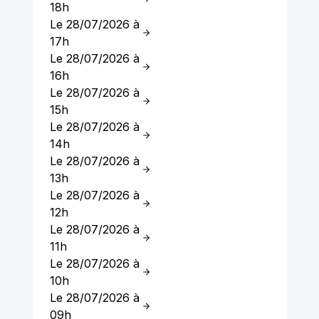
18h
Le 28/07/2026 à
17h
Le 28/07/2026 à
16h
Le 28/07/2026 à
15h
Le 28/07/2026 à
14h
Le 28/07/2026 à
13h
Le 28/07/2026 à
12h
Le 28/07/2026 à
11h
Le 28/07/2026 à
10h
Le 28/07/2026 à
09h