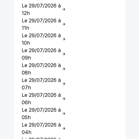
Le 29/07/2026 à
12h
Le 29/07/2026 à
11h
Le 29/07/2026 à
10h
Le 29/07/2026 à
09h
Le 29/07/2026 à
08h
Le 29/07/2026 à
07h
Le 29/07/2026 à
06h
Le 29/07/2026 à
05h
Le 29/07/2026 à
04h