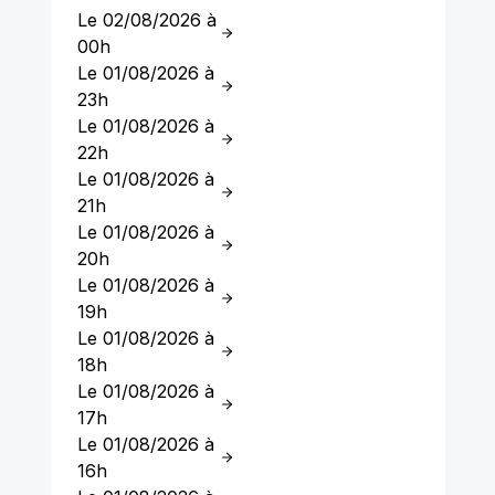
Le 02/08/2026 à
00h
Le 01/08/2026 à
23h
Le 01/08/2026 à
22h
Le 01/08/2026 à
21h
Le 01/08/2026 à
20h
Le 01/08/2026 à
19h
Le 01/08/2026 à
18h
Le 01/08/2026 à
17h
Le 01/08/2026 à
16h