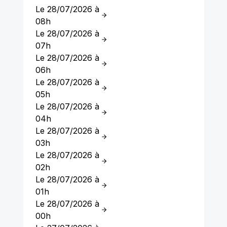
Le 28/07/2026 à
08h
Le 28/07/2026 à
07h
Le 28/07/2026 à
06h
Le 28/07/2026 à
05h
Le 28/07/2026 à
04h
Le 28/07/2026 à
03h
Le 28/07/2026 à
02h
Le 28/07/2026 à
01h
Le 28/07/2026 à
00h