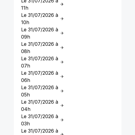
Le 31/07/2026 à
11h
Le 31/07/2026 à
10h
Le 31/07/2026 à
09h
Le 31/07/2026 à
08h
Le 31/07/2026 à
07h
Le 31/07/2026 à
06h
Le 31/07/2026 à
05h
Le 31/07/2026 à
04h
Le 31/07/2026 à
03h
Le 31/07/2026 à