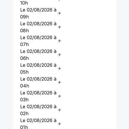
10h
Le 02/08/2026 à
09h
Le 02/08/2026 à
08h
Le 02/08/2026 à
07h
Le 02/08/2026 à
06h
Le 02/08/2026 à
05h
Le 02/08/2026 à
04h
Le 02/08/2026 à
03h
Le 02/08/2026 à
02h
Le 02/08/2026 à
01h