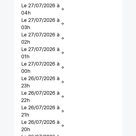
Le 27/07/2026 à
04h
Le 27/07/2026 à
03h
Le 27/07/2026 à
02h
Le 27/07/2026 à
01h
Le 27/07/2026 à
00h
Le 26/07/2026 à
23h
Le 26/07/2026 à
22h
Le 26/07/2026 à
21h
Le 26/07/2026 à
20h