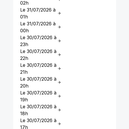
02h
Le 31/07/2026 à
01h
Le 31/07/2026 à
00h
Le 30/07/2026 à
23h
Le 30/07/2026 à
22h
Le 30/07/2026 à
21h
Le 30/07/2026 à
20h
Le 30/07/2026 à
19h
Le 30/07/2026 à
18h
Le 30/07/2026 à
17h