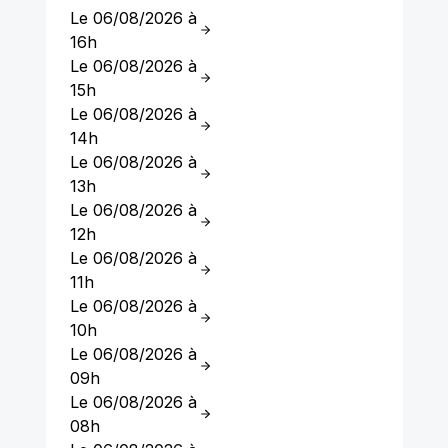
Le 06/08/2026 à
16h
Le 06/08/2026 à
15h
Le 06/08/2026 à
14h
Le 06/08/2026 à
13h
Le 06/08/2026 à
12h
Le 06/08/2026 à
11h
Le 06/08/2026 à
10h
Le 06/08/2026 à
09h
Le 06/08/2026 à
08h