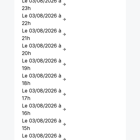
Le 03/08/2026 à
23h
Le 03/08/2026 à
22h
Le 03/08/2026 à
21h
Le 03/08/2026 à
20h
Le 03/08/2026 à
19h
Le 03/08/2026 à
18h
Le 03/08/2026 à
17h
Le 03/08/2026 à
16h
Le 03/08/2026 à
15h
Le 03/08/2026 à