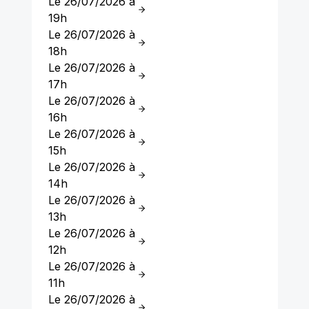
Le 26/07/2026 à
19h
Le 26/07/2026 à
18h
Le 26/07/2026 à
17h
Le 26/07/2026 à
16h
Le 26/07/2026 à
15h
Le 26/07/2026 à
14h
Le 26/07/2026 à
13h
Le 26/07/2026 à
12h
Le 26/07/2026 à
11h
Le 26/07/2026 à