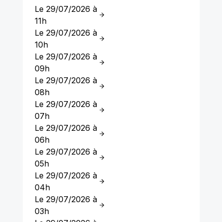
Le 29/07/2026 à
11h
Le 29/07/2026 à
10h
Le 29/07/2026 à
09h
Le 29/07/2026 à
08h
Le 29/07/2026 à
07h
Le 29/07/2026 à
06h
Le 29/07/2026 à
05h
Le 29/07/2026 à
04h
Le 29/07/2026 à
03h