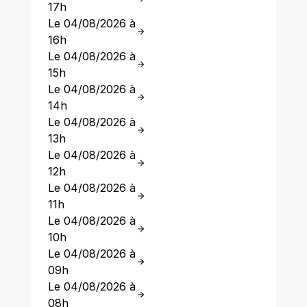
17h
Le 04/08/2026 à
16h
Le 04/08/2026 à
15h
Le 04/08/2026 à
14h
Le 04/08/2026 à
13h
Le 04/08/2026 à
12h
Le 04/08/2026 à
11h
Le 04/08/2026 à
10h
Le 04/08/2026 à
09h
Le 04/08/2026 à
08h