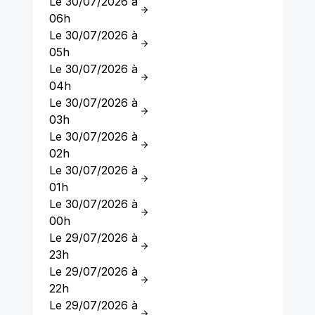
Le 30/07/2026 à
06h
Le 30/07/2026 à
05h
Le 30/07/2026 à
04h
Le 30/07/2026 à
03h
Le 30/07/2026 à
02h
Le 30/07/2026 à
01h
Le 30/07/2026 à
00h
Le 29/07/2026 à
23h
Le 29/07/2026 à
22h
Le 29/07/2026 à