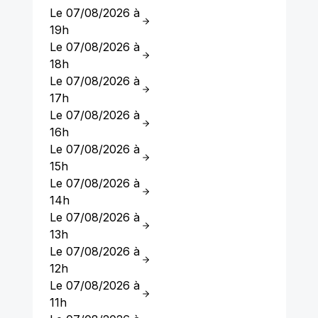
Le 07/08/2026 à
19h
Le 07/08/2026 à
18h
Le 07/08/2026 à
17h
Le 07/08/2026 à
16h
Le 07/08/2026 à
15h
Le 07/08/2026 à
14h
Le 07/08/2026 à
13h
Le 07/08/2026 à
12h
Le 07/08/2026 à
11h