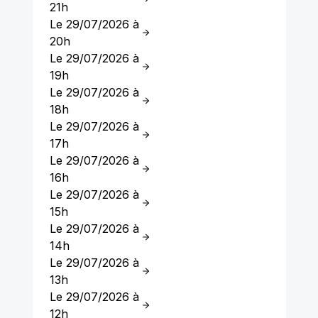
21h
Le 29/07/2026 à
20h
Le 29/07/2026 à
19h
Le 29/07/2026 à
18h
Le 29/07/2026 à
17h
Le 29/07/2026 à
16h
Le 29/07/2026 à
15h
Le 29/07/2026 à
14h
Le 29/07/2026 à
13h
Le 29/07/2026 à
12h