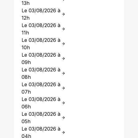
13h
Le 03/08/2026 à
12h
Le 03/08/2026 à
11h
Le 03/08/2026 à
10h
Le 03/08/2026 à
09h
Le 03/08/2026 à
08h
Le 03/08/2026 à
07h
Le 03/08/2026 à
06h
Le 03/08/2026 à
05h
Le 03/08/2026 à
04h