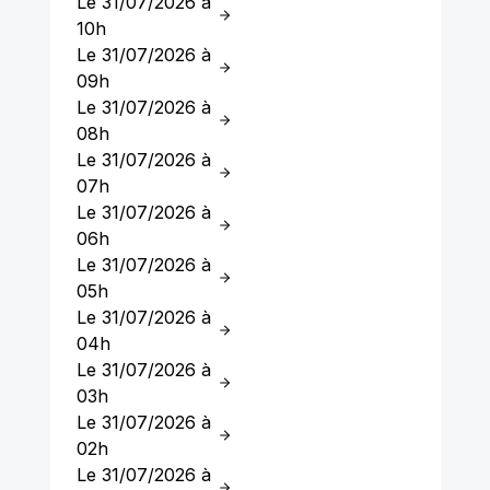
Le 31/07/2026 à
10h
Le 31/07/2026 à
09h
Le 31/07/2026 à
08h
Le 31/07/2026 à
07h
Le 31/07/2026 à
06h
Le 31/07/2026 à
05h
Le 31/07/2026 à
04h
Le 31/07/2026 à
03h
Le 31/07/2026 à
02h
Le 31/07/2026 à