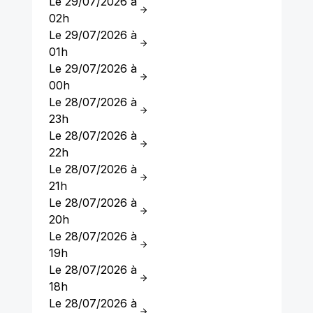
Le 29/07/2026 à
02h
Le 29/07/2026 à
01h
Le 29/07/2026 à
00h
Le 28/07/2026 à
23h
Le 28/07/2026 à
22h
Le 28/07/2026 à
21h
Le 28/07/2026 à
20h
Le 28/07/2026 à
19h
Le 28/07/2026 à
18h
Le 28/07/2026 à