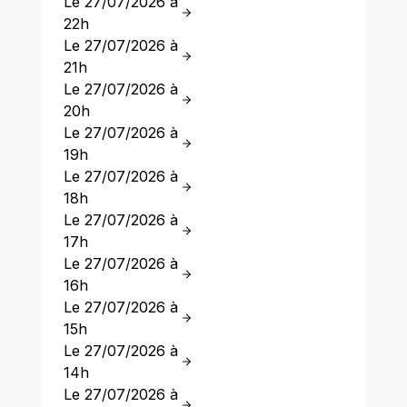
Le 27/07/2026 à
22h
Le 27/07/2026 à
21h
Le 27/07/2026 à
20h
Le 27/07/2026 à
19h
Le 27/07/2026 à
18h
Le 27/07/2026 à
17h
Le 27/07/2026 à
16h
Le 27/07/2026 à
15h
Le 27/07/2026 à
14h
Le 27/07/2026 à