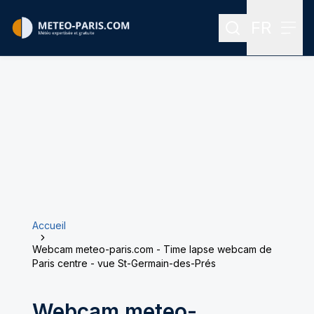
FR
Rechercher
Menu
Menu des
Accueil
Webcam meteo-paris.com - Time lapse webcam de
Paris centre - vue St-Germain-des-Prés
Webcam meteo-