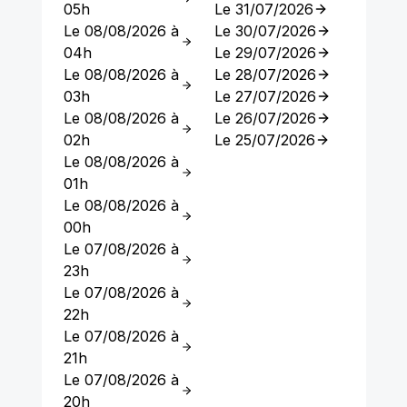
05h
Le 31/07/2026
Le 08/08/2026 à
Le 30/07/2026
04h
Le 29/07/2026
Le 08/08/2026 à
Le 28/07/2026
03h
Le 27/07/2026
Le 08/08/2026 à
Le 26/07/2026
02h
Le 25/07/2026
Le 08/08/2026 à
01h
Le 08/08/2026 à
00h
Le 07/08/2026 à
23h
Le 07/08/2026 à
22h
Le 07/08/2026 à
21h
Le 07/08/2026 à
20h