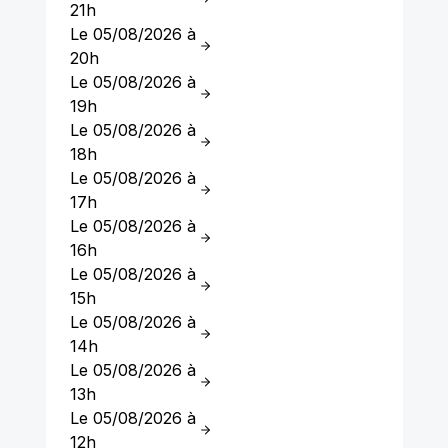
21h
Le 05/08/2026 à
20h
Le 05/08/2026 à
19h
Le 05/08/2026 à
18h
Le 05/08/2026 à
17h
Le 05/08/2026 à
16h
Le 05/08/2026 à
15h
Le 05/08/2026 à
14h
Le 05/08/2026 à
13h
Le 05/08/2026 à
12h