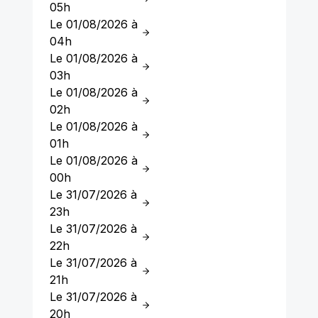
05h
Le 01/08/2026 à
04h
Le 01/08/2026 à
03h
Le 01/08/2026 à
02h
Le 01/08/2026 à
01h
Le 01/08/2026 à
00h
Le 31/07/2026 à
23h
Le 31/07/2026 à
22h
Le 31/07/2026 à
21h
Le 31/07/2026 à
20h