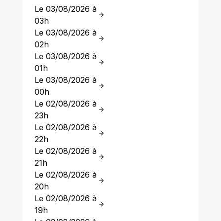
Le 03/08/2026 à
03h
Le 03/08/2026 à
02h
Le 03/08/2026 à
01h
Le 03/08/2026 à
00h
Le 02/08/2026 à
23h
Le 02/08/2026 à
22h
Le 02/08/2026 à
21h
Le 02/08/2026 à
20h
Le 02/08/2026 à
19h