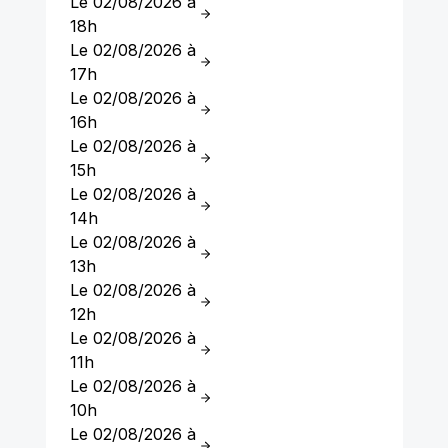
Le 02/08/2026 à
18h
Le 02/08/2026 à
17h
Le 02/08/2026 à
16h
Le 02/08/2026 à
15h
Le 02/08/2026 à
14h
Le 02/08/2026 à
13h
Le 02/08/2026 à
12h
Le 02/08/2026 à
11h
Le 02/08/2026 à
10h
Le 02/08/2026 à