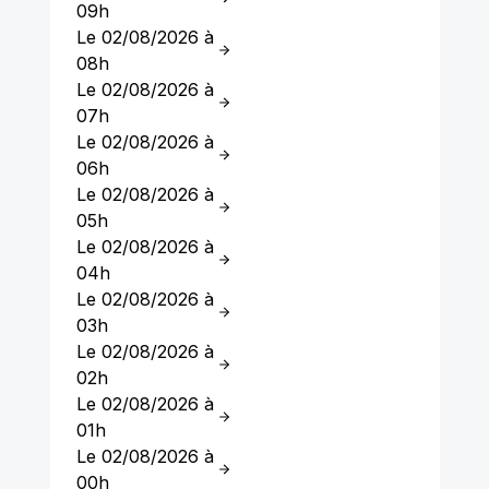
09h
Le 02/08/2026 à
08h
Le 02/08/2026 à
07h
Le 02/08/2026 à
06h
Le 02/08/2026 à
05h
Le 02/08/2026 à
04h
Le 02/08/2026 à
03h
Le 02/08/2026 à
02h
Le 02/08/2026 à
01h
Le 02/08/2026 à
00h