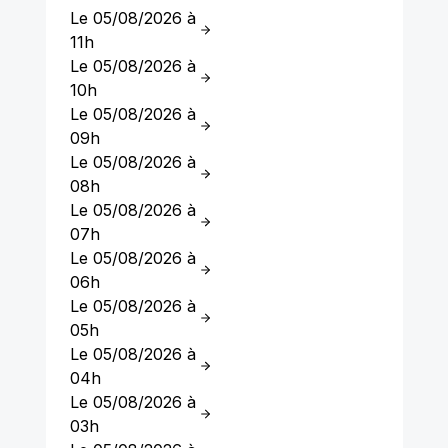
Le 05/08/2026 à
11h
Le 05/08/2026 à
10h
Le 05/08/2026 à
09h
Le 05/08/2026 à
08h
Le 05/08/2026 à
07h
Le 05/08/2026 à
06h
Le 05/08/2026 à
05h
Le 05/08/2026 à
04h
Le 05/08/2026 à
03h