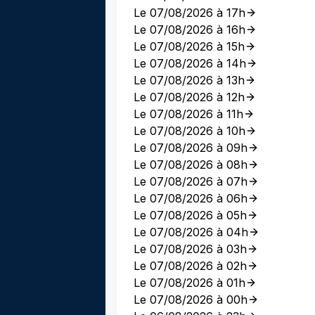
Le 07/08/2026 à 17h
Le 07/08/2026 à 16h
Le 07/08/2026 à 15h
Le 07/08/2026 à 14h
Le 07/08/2026 à 13h
Le 07/08/2026 à 12h
Le 07/08/2026 à 11h
Le 07/08/2026 à 10h
Le 07/08/2026 à 09h
Le 07/08/2026 à 08h
Le 07/08/2026 à 07h
Le 07/08/2026 à 06h
Le 07/08/2026 à 05h
Le 07/08/2026 à 04h
Le 07/08/2026 à 03h
Le 07/08/2026 à 02h
Le 07/08/2026 à 01h
Le 07/08/2026 à 00h