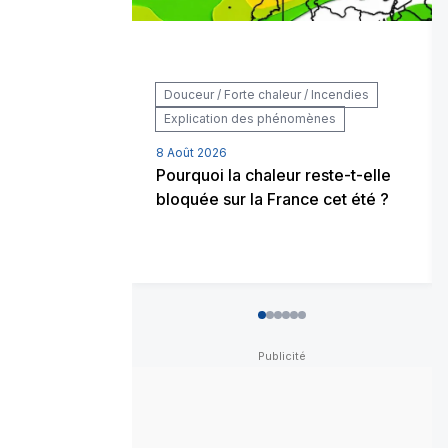
Douceur / Forte chaleur / Incendies
Explication des phénomènes
8 Août 2026
Pourquoi la chaleur reste-t-elle
bloquée sur la France cet été ?
0
1
2
3
4
5