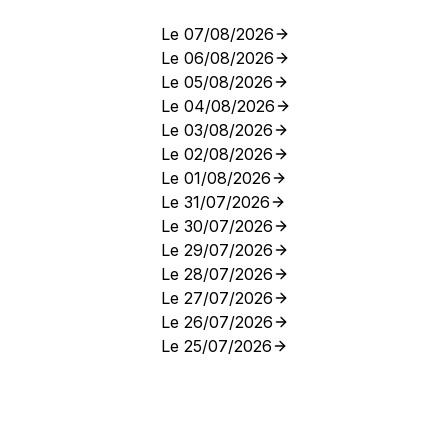
Le 07/08/2026
Le 06/08/2026
Le 05/08/2026
Le 04/08/2026
Le 03/08/2026
Le 02/08/2026
Le 01/08/2026
Le 31/07/2026
Le 30/07/2026
Le 29/07/2026
Le 28/07/2026
Le 27/07/2026
Le 26/07/2026
Le 25/07/2026