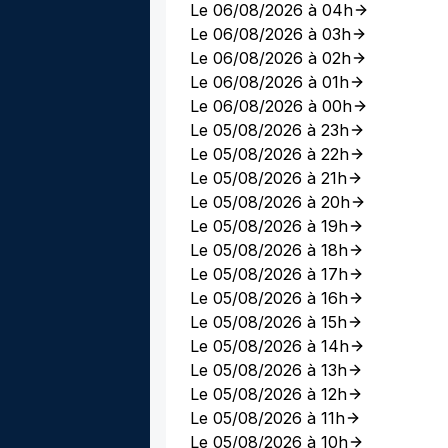
Le 06/08/2026 à 04h
Le 06/08/2026 à 03h
Le 06/08/2026 à 02h
Le 06/08/2026 à 01h
Le 06/08/2026 à 00h
Le 05/08/2026 à 23h
Le 05/08/2026 à 22h
Le 05/08/2026 à 21h
Le 05/08/2026 à 20h
Le 05/08/2026 à 19h
Le 05/08/2026 à 18h
Le 05/08/2026 à 17h
Le 05/08/2026 à 16h
Le 05/08/2026 à 15h
Le 05/08/2026 à 14h
Le 05/08/2026 à 13h
Le 05/08/2026 à 12h
Le 05/08/2026 à 11h
Le 05/08/2026 à 10h