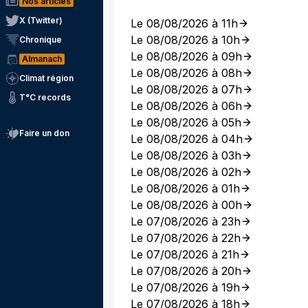
Nos articles
X (Twitter)
Le 08/08/2026 à 11h
Le 08/08/2026 à 10h
Chronique
Le 08/08/2026 à 09h
Almanach
Le 08/08/2026 à 08h
Climat région
Le 08/08/2026 à 07h
T°C records
Le 08/08/2026 à 06h
Le 08/08/2026 à 05h
Faire un don
Le 08/08/2026 à 04h
Le 08/08/2026 à 03h
Le 08/08/2026 à 02h
Le 08/08/2026 à 01h
Le 08/08/2026 à 00h
Le 07/08/2026 à 23h
Le 07/08/2026 à 22h
Le 07/08/2026 à 21h
Le 07/08/2026 à 20h
Le 07/08/2026 à 19h
Le 07/08/2026 à 18h