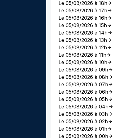
Le 05/08/2026 à 18h
Le 05/08/2026 à 17h
Le 05/08/2026 à 16h
Le 05/08/2026 à 15h
Le 05/08/2026 à 14h
Le 05/08/2026 à 13h
Le 05/08/2026 à 12h
Le 05/08/2026 à 11h
Le 05/08/2026 à 10h
Le 05/08/2026 à 09h
Le 05/08/2026 à 08h
Le 05/08/2026 à 07h
Le 05/08/2026 à 06h
Le 05/08/2026 à 05h
Le 05/08/2026 à 04h
Le 05/08/2026 à 03h
Le 05/08/2026 à 02h
Le 05/08/2026 à 01h
Le 05/08/2026 à 00h