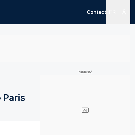
FR
Contact
Menu
Menu des
 Paris