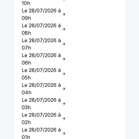
10h
Le 28/07/2026 à
09h
Le 28/07/2026 à
08h
Le 28/07/2026 à
07h
Le 28/07/2026 à
06h
Le 28/07/2026 à
05h
Le 28/07/2026 à
04h
Le 28/07/2026 à
03h
Le 28/07/2026 à
02h
Le 28/07/2026 à
01h