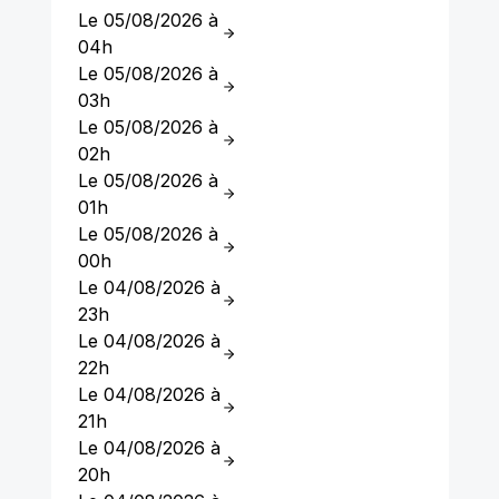
Le 05/08/2026 à
04h
Le 05/08/2026 à
03h
Le 05/08/2026 à
02h
Le 05/08/2026 à
01h
Le 05/08/2026 à
00h
Le 04/08/2026 à
23h
Le 04/08/2026 à
22h
Le 04/08/2026 à
21h
Le 04/08/2026 à
20h