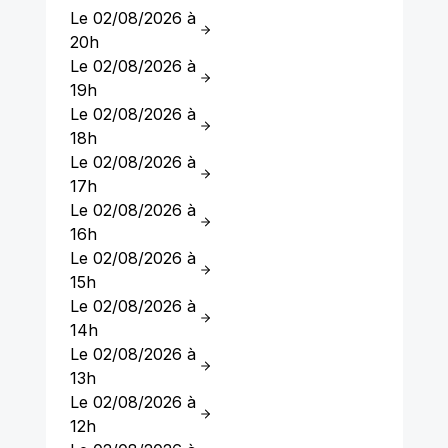
Le 02/08/2026 à
20h
Le 02/08/2026 à
19h
Le 02/08/2026 à
18h
Le 02/08/2026 à
17h
Le 02/08/2026 à
16h
Le 02/08/2026 à
15h
Le 02/08/2026 à
14h
Le 02/08/2026 à
13h
Le 02/08/2026 à
12h