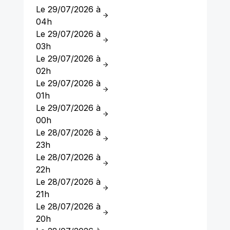
Le 29/07/2026 à
04h
Le 29/07/2026 à
03h
Le 29/07/2026 à
02h
Le 29/07/2026 à
01h
Le 29/07/2026 à
00h
Le 28/07/2026 à
23h
Le 28/07/2026 à
22h
Le 28/07/2026 à
21h
Le 28/07/2026 à
20h