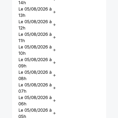
14h
Le 05/08/2026 à
13h
Le 05/08/2026 à
12h
Le 05/08/2026 à
11h
Le 05/08/2026 à
10h
Le 05/08/2026 à
09h
Le 05/08/2026 à
08h
Le 05/08/2026 à
07h
Le 05/08/2026 à
06h
Le 05/08/2026 à
05h