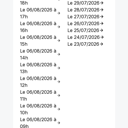
18h
Le 29/07/2026
Le 06/08/2026 à
Le 28/07/2026
17h
Le 27/07/2026
Le 06/08/2026 à
Le 26/07/2026
16h
Le 25/07/2026
Le 06/08/2026 à
Le 24/07/2026
15h
Le 23/07/2026
Le 06/08/2026 à
14h
Le 06/08/2026 à
13h
Le 06/08/2026 à
12h
Le 06/08/2026 à
11h
Le 06/08/2026 à
10h
Le 06/08/2026 à
09h