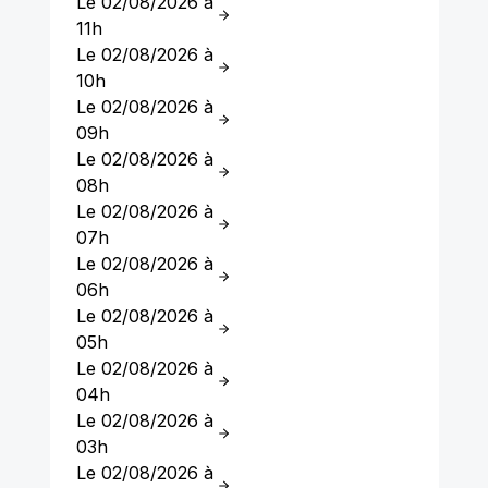
Le 02/08/2026 à
11h
Le 02/08/2026 à
10h
Le 02/08/2026 à
09h
Le 02/08/2026 à
08h
Le 02/08/2026 à
07h
Le 02/08/2026 à
06h
Le 02/08/2026 à
05h
Le 02/08/2026 à
04h
Le 02/08/2026 à
03h
Le 02/08/2026 à