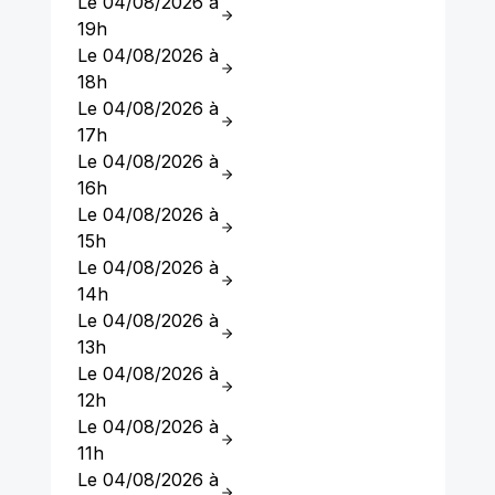
Le 04/08/2026 à
19h
Le 04/08/2026 à
18h
Le 04/08/2026 à
17h
Le 04/08/2026 à
16h
Le 04/08/2026 à
15h
Le 04/08/2026 à
14h
Le 04/08/2026 à
13h
Le 04/08/2026 à
12h
Le 04/08/2026 à
11h
Le 04/08/2026 à