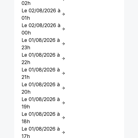
02h
Le 02/08/2026 à
01h
Le 02/08/2026 à
00h
Le 01/08/2026 à
23h
Le 01/08/2026 à
22h
Le 01/08/2026 à
21h
Le 01/08/2026 à
20h
Le 01/08/2026 à
19h
Le 01/08/2026 à
18h
Le 01/08/2026 à
17h