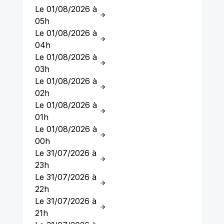
Le 01/08/2026 à
05h
Le 01/08/2026 à
04h
Le 01/08/2026 à
03h
Le 01/08/2026 à
02h
Le 01/08/2026 à
01h
Le 01/08/2026 à
00h
Le 31/07/2026 à
23h
Le 31/07/2026 à
22h
Le 31/07/2026 à
21h