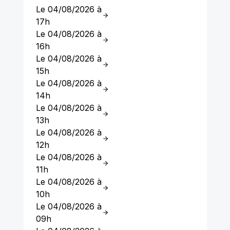
Le 04/08/2026 à
17h
Le 04/08/2026 à
16h
Le 04/08/2026 à
15h
Le 04/08/2026 à
14h
Le 04/08/2026 à
13h
Le 04/08/2026 à
12h
Le 04/08/2026 à
11h
Le 04/08/2026 à
10h
Le 04/08/2026 à
09h