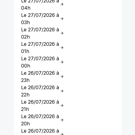
Le 27/07/2026 à
04h
Le 27/07/2026 à
03h
Le 27/07/2026 à
02h
Le 27/07/2026 à
01h
Le 27/07/2026 à
00h
Le 26/07/2026 à
23h
Le 26/07/2026 à
22h
Le 26/07/2026 à
21h
Le 26/07/2026 à
20h
Le 26/07/2026 à