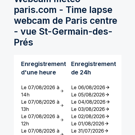
paris.com - Time lapse
webcam de Paris centre
- vue St-Germain-des-
Prés
Enregistrement
Enregistrement
d'une heure
de 24h
Le 07/08/2026 à
Le 06/08/2026
14h
Le 05/08/2026
Le 07/08/2026 à
Le 04/08/2026
13h
Le 03/08/2026
Le 07/08/2026 à
Le 02/08/2026
12h
Le 01/08/2026
Le 07/08/2026 à
Le 31/07/2026