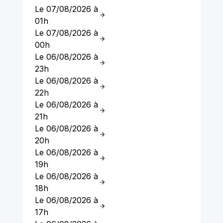
Le 07/08/2026 à
01h
Le 07/08/2026 à
00h
Le 06/08/2026 à
23h
Le 06/08/2026 à
22h
Le 06/08/2026 à
21h
Le 06/08/2026 à
20h
Le 06/08/2026 à
19h
Le 06/08/2026 à
18h
Le 06/08/2026 à
17h