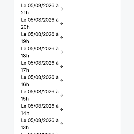
Le 05/08/2026 à
21h
Le 05/08/2026 à
20h
Le 05/08/2026 à
19h
Le 05/08/2026 à
18h
Le 05/08/2026 à
17h
Le 05/08/2026 à
16h
Le 05/08/2026 à
15h
Le 05/08/2026 à
14h
Le 05/08/2026 à
13h