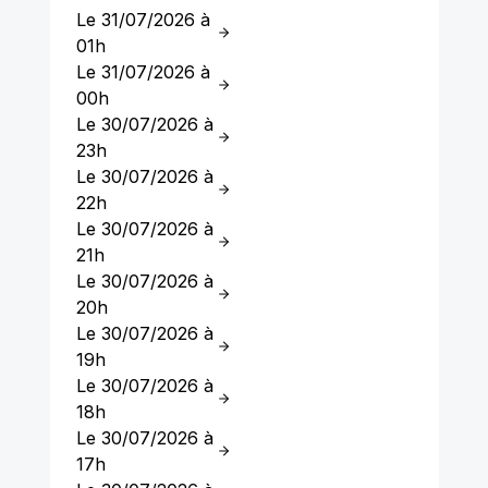
Le 31/07/2026 à
01h
Le 31/07/2026 à
00h
Le 30/07/2026 à
23h
Le 30/07/2026 à
22h
Le 30/07/2026 à
21h
Le 30/07/2026 à
20h
Le 30/07/2026 à
19h
Le 30/07/2026 à
18h
Le 30/07/2026 à
17h