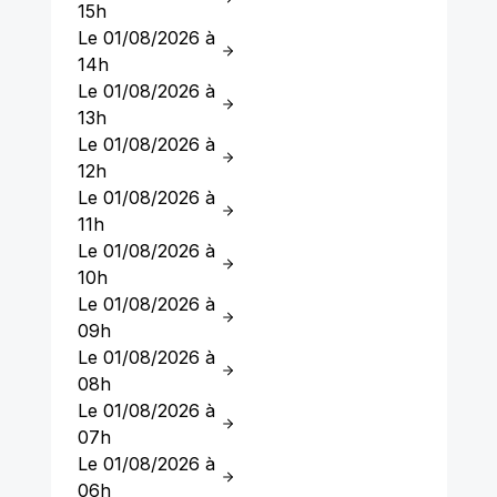
15h
Le 01/08/2026 à
14h
Le 01/08/2026 à
13h
Le 01/08/2026 à
12h
Le 01/08/2026 à
11h
Le 01/08/2026 à
10h
Le 01/08/2026 à
09h
Le 01/08/2026 à
08h
Le 01/08/2026 à
07h
Le 01/08/2026 à
06h