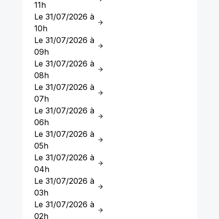
11h
Le 31/07/2026 à
10h
Le 31/07/2026 à
09h
Le 31/07/2026 à
08h
Le 31/07/2026 à
07h
Le 31/07/2026 à
06h
Le 31/07/2026 à
05h
Le 31/07/2026 à
04h
Le 31/07/2026 à
03h
Le 31/07/2026 à
02h