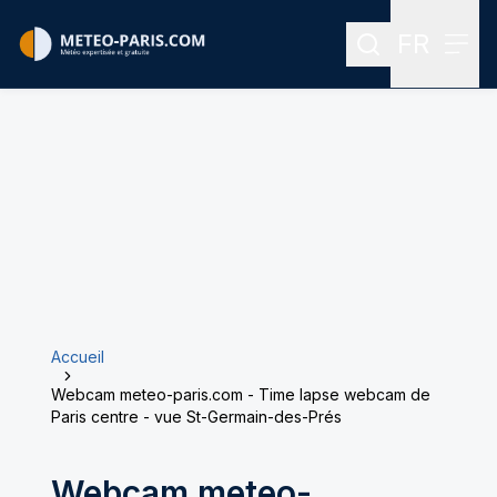
FR
Rechercher
Menu
Menu des
Accueil
Webcam meteo-paris.com - Time lapse webcam de
Paris centre - vue St-Germain-des-Prés
Webcam meteo-