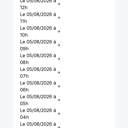
Le 05/08/2026 à
12h
Le 05/08/2026 à
11h
Le 05/08/2026 à
10h
Le 05/08/2026 à
09h
Le 05/08/2026 à
08h
Le 05/08/2026 à
07h
Le 05/08/2026 à
06h
Le 05/08/2026 à
05h
Le 05/08/2026 à
04h
Le 05/08/2026 à