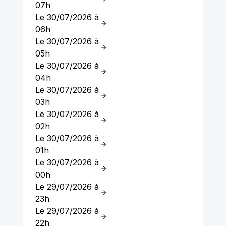
07h
Le 30/07/2026 à
06h
Le 30/07/2026 à
05h
Le 30/07/2026 à
04h
Le 30/07/2026 à
03h
Le 30/07/2026 à
02h
Le 30/07/2026 à
01h
Le 30/07/2026 à
00h
Le 29/07/2026 à
23h
Le 29/07/2026 à
22h