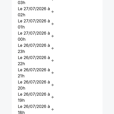
03h
Le 27/07/2026 à
02h
Le 27/07/2026 à
01h
Le 27/07/2026 à
00h
Le 26/07/2026 à
23h
Le 26/07/2026 à
22h
Le 26/07/2026 à
21h
Le 26/07/2026 à
20h
Le 26/07/2026 à
19h
Le 26/07/2026 à
18h