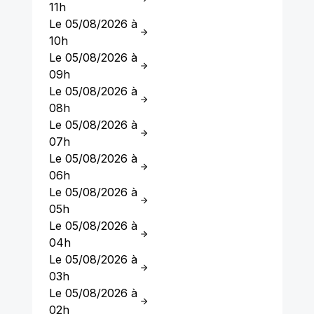
11h
Le 05/08/2026 à
10h
Le 05/08/2026 à
09h
Le 05/08/2026 à
08h
Le 05/08/2026 à
07h
Le 05/08/2026 à
06h
Le 05/08/2026 à
05h
Le 05/08/2026 à
04h
Le 05/08/2026 à
03h
Le 05/08/2026 à
02h