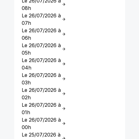
Le 26/07/2026 à
08h
Le 26/07/2026 à
07h
Le 26/07/2026 à
06h
Le 26/07/2026 à
05h
Le 26/07/2026 à
04h
Le 26/07/2026 à
03h
Le 26/07/2026 à
02h
Le 26/07/2026 à
01h
Le 26/07/2026 à
00h
Le 25/07/2026 à