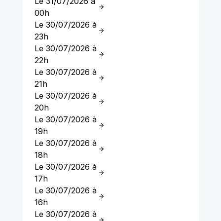
Le 31/07/2026 à
00h
Le 30/07/2026 à
23h
Le 30/07/2026 à
22h
Le 30/07/2026 à
21h
Le 30/07/2026 à
20h
Le 30/07/2026 à
19h
Le 30/07/2026 à
18h
Le 30/07/2026 à
17h
Le 30/07/2026 à
16h
Le 30/07/2026 à