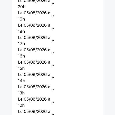
Le 05/08/2026 à
20h
Le 05/08/2026 à
19h
Le 05/08/2026 à
18h
Le 05/08/2026 à
17h
Le 05/08/2026 à
16h
Le 05/08/2026 à
15h
Le 05/08/2026 à
14h
Le 05/08/2026 à
13h
Le 05/08/2026 à
12h
Le 05/08/2026 à