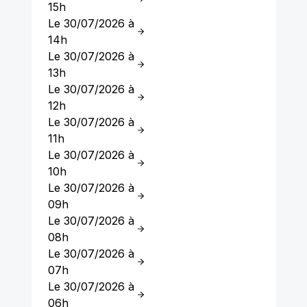
15h
Le 30/07/2026 à
14h
Le 30/07/2026 à
13h
Le 30/07/2026 à
12h
Le 30/07/2026 à
11h
Le 30/07/2026 à
10h
Le 30/07/2026 à
09h
Le 30/07/2026 à
08h
Le 30/07/2026 à
07h
Le 30/07/2026 à
06h