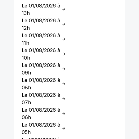
Le 01/08/2026 à
13h
Le 01/08/2026 à
12h
Le 01/08/2026 à
11h
Le 01/08/2026 à
10h
Le 01/08/2026 à
09h
Le 01/08/2026 à
08h
Le 01/08/2026 à
07h
Le 01/08/2026 à
06h
Le 01/08/2026 à
05h