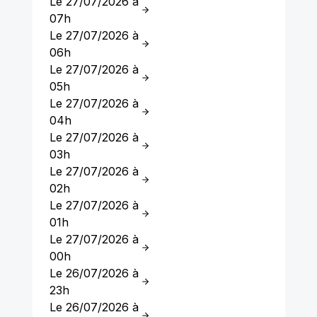
Le 27/07/2026 à
07h
Le 27/07/2026 à
06h
Le 27/07/2026 à
05h
Le 27/07/2026 à
04h
Le 27/07/2026 à
03h
Le 27/07/2026 à
02h
Le 27/07/2026 à
01h
Le 27/07/2026 à
00h
Le 26/07/2026 à
23h
Le 26/07/2026 à