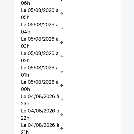
06h
Le 05/08/2026 à
05h
Le 05/08/2026 à
04h
Le 05/08/2026 à
03h
Le 05/08/2026 à
02h
Le 05/08/2026 à
01h
Le 05/08/2026 à
00h
Le 04/08/2026 à
23h
Le 04/08/2026 à
22h
Le 04/08/2026 à
21h