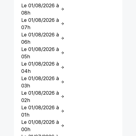
Le 01/08/2026 à
08h
Le 01/08/2026 à
07h
Le 01/08/2026 à
06h
Le 01/08/2026 à
05h
Le 01/08/2026 à
04h
Le 01/08/2026 à
03h
Le 01/08/2026 à
02h
Le 01/08/2026 à
01h
Le 01/08/2026 à
00h