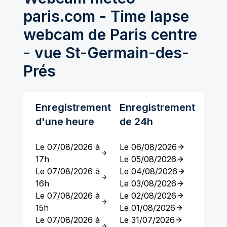
paris.com - Time lapse
webcam de Paris centre
- vue St-Germain-des-
Prés
Enregistrement
Enregistrement
d'une heure
de 24h
Le 07/08/2026 à
Le 06/08/2026
17h
Le 05/08/2026
Le 07/08/2026 à
Le 04/08/2026
16h
Le 03/08/2026
Le 07/08/2026 à
Le 02/08/2026
15h
Le 01/08/2026
Le 07/08/2026 à
Le 31/07/2026