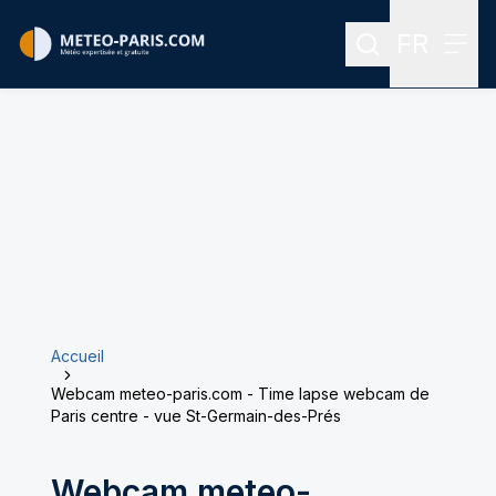
FR
Rechercher
Menu
Menu des
Accueil
Webcam meteo-paris.com - Time lapse webcam de
Paris centre - vue St-Germain-des-Prés
Webcam meteo-