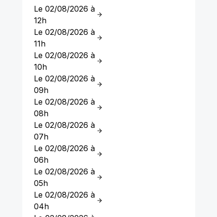
Le 02/08/2026 à
12h
Le 02/08/2026 à
11h
Le 02/08/2026 à
10h
Le 02/08/2026 à
09h
Le 02/08/2026 à
08h
Le 02/08/2026 à
07h
Le 02/08/2026 à
06h
Le 02/08/2026 à
05h
Le 02/08/2026 à
04h