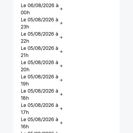
Le 06/08/2026 à
00h
Le 05/08/2026 à
23h
Le 05/08/2026 à
22h
Le 05/08/2026 à
21h
Le 05/08/2026 à
20h
Le 05/08/2026 à
19h
Le 05/08/2026 à
18h
Le 05/08/2026 à
17h
Le 05/08/2026 à
16h