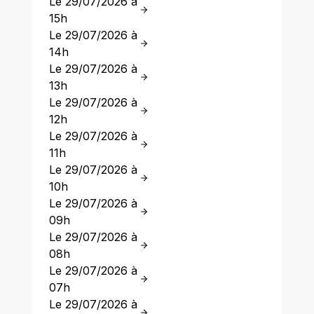
Le 29/07/2026 à
15h
Le 29/07/2026 à
14h
Le 29/07/2026 à
13h
Le 29/07/2026 à
12h
Le 29/07/2026 à
11h
Le 29/07/2026 à
10h
Le 29/07/2026 à
09h
Le 29/07/2026 à
08h
Le 29/07/2026 à
07h
Le 29/07/2026 à