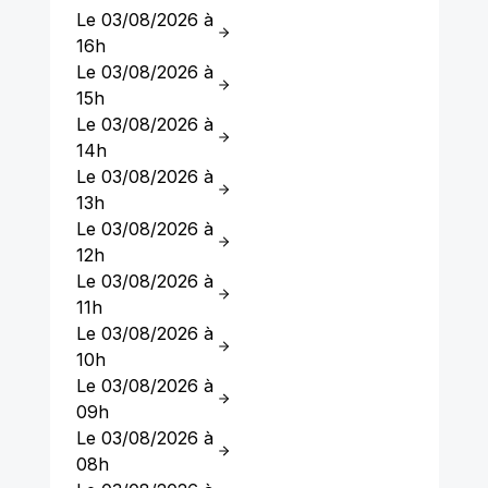
Le 03/08/2026 à
16h
Le 03/08/2026 à
15h
Le 03/08/2026 à
14h
Le 03/08/2026 à
13h
Le 03/08/2026 à
12h
Le 03/08/2026 à
11h
Le 03/08/2026 à
10h
Le 03/08/2026 à
09h
Le 03/08/2026 à
08h