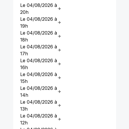
Le 04/08/2026 à
20h
Le 04/08/2026 à
19h
Le 04/08/2026 à
18h
Le 04/08/2026 à
17h
Le 04/08/2026 à
16h
Le 04/08/2026 à
15h
Le 04/08/2026 à
14h
Le 04/08/2026 à
13h
Le 04/08/2026 à
12h