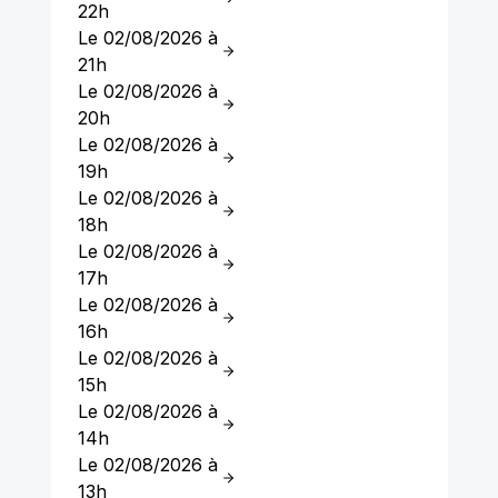
22h
Le 02/08/2026 à
21h
Le 02/08/2026 à
20h
Le 02/08/2026 à
19h
Le 02/08/2026 à
18h
Le 02/08/2026 à
17h
Le 02/08/2026 à
16h
Le 02/08/2026 à
15h
Le 02/08/2026 à
14h
Le 02/08/2026 à
13h