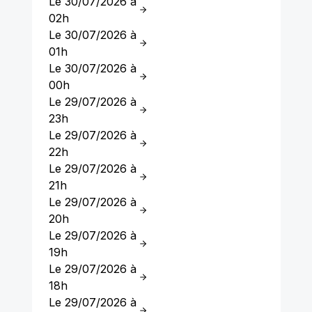
Le 30/07/2026 à
02h
Le 30/07/2026 à
01h
Le 30/07/2026 à
00h
Le 29/07/2026 à
23h
Le 29/07/2026 à
22h
Le 29/07/2026 à
21h
Le 29/07/2026 à
20h
Le 29/07/2026 à
19h
Le 29/07/2026 à
18h
Le 29/07/2026 à