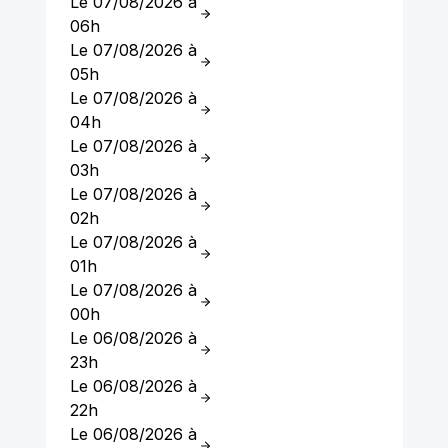
Le 07/08/2026 à
06h
Le 07/08/2026 à
05h
Le 07/08/2026 à
04h
Le 07/08/2026 à
03h
Le 07/08/2026 à
02h
Le 07/08/2026 à
01h
Le 07/08/2026 à
00h
Le 06/08/2026 à
23h
Le 06/08/2026 à
22h
Le 06/08/2026 à