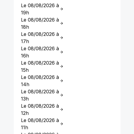
Le 08/08/2026 à
19h
Le 08/08/2026 à
18h
Le 08/08/2026 à
17h
Le 08/08/2026 à
16h
Le 08/08/2026 à
15h
Le 08/08/2026 à
14h
Le 08/08/2026 à
13h
Le 08/08/2026 à
12h
Le 08/08/2026 à
11h