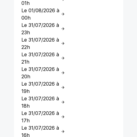
01h
Le 01/08/2026 à
00h
Le 31/07/2026 à
23h
Le 31/07/2026 à
22h
Le 31/07/2026 à
21h
Le 31/07/2026 à
20h
Le 31/07/2026 à
19h
Le 31/07/2026 à
18h
Le 31/07/2026 à
17h
Le 31/07/2026 à
16h