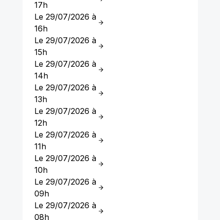
17h
Le 29/07/2026 à
16h
Le 29/07/2026 à
15h
Le 29/07/2026 à
14h
Le 29/07/2026 à
13h
Le 29/07/2026 à
12h
Le 29/07/2026 à
11h
Le 29/07/2026 à
10h
Le 29/07/2026 à
09h
Le 29/07/2026 à
08h