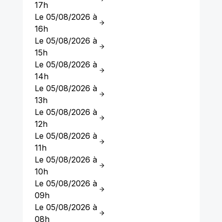
17h
Le 05/08/2026 à
16h
Le 05/08/2026 à
15h
Le 05/08/2026 à
14h
Le 05/08/2026 à
13h
Le 05/08/2026 à
12h
Le 05/08/2026 à
11h
Le 05/08/2026 à
10h
Le 05/08/2026 à
09h
Le 05/08/2026 à
08h