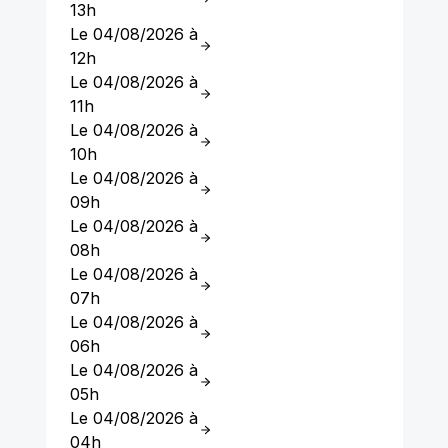
13h
Le 04/08/2026 à
12h
Le 04/08/2026 à
11h
Le 04/08/2026 à
10h
Le 04/08/2026 à
09h
Le 04/08/2026 à
08h
Le 04/08/2026 à
07h
Le 04/08/2026 à
06h
Le 04/08/2026 à
05h
Le 04/08/2026 à
04h