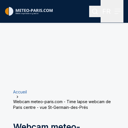
FR
Rechercher
Menu
Menu des
Accueil
Webcam meteo-paris.com - Time lapse webcam de
Paris centre - vue St-Germain-des-Prés
Webcam meteo-