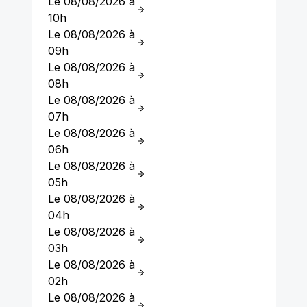
Le 08/08/2026 à
10h
Le 08/08/2026 à
09h
Le 08/08/2026 à
08h
Le 08/08/2026 à
07h
Le 08/08/2026 à
06h
Le 08/08/2026 à
05h
Le 08/08/2026 à
04h
Le 08/08/2026 à
03h
Le 08/08/2026 à
02h
Le 08/08/2026 à