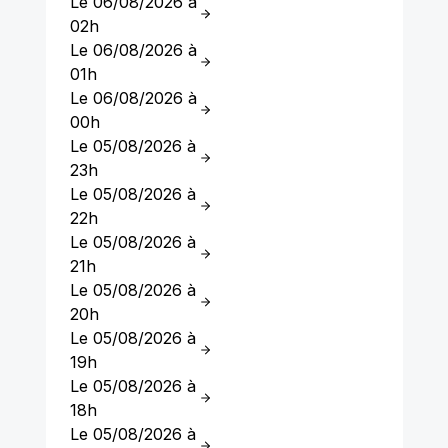
Le 06/08/2026 à
02h
Le 06/08/2026 à
01h
Le 06/08/2026 à
00h
Le 05/08/2026 à
23h
Le 05/08/2026 à
22h
Le 05/08/2026 à
21h
Le 05/08/2026 à
20h
Le 05/08/2026 à
19h
Le 05/08/2026 à
18h
Le 05/08/2026 à