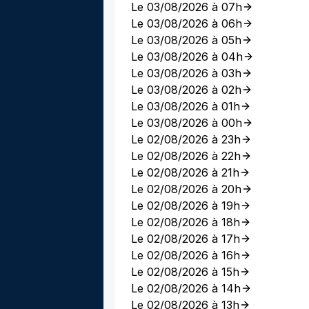
Le 03/08/2026 à 07h
Le 03/08/2026 à 06h
Le 03/08/2026 à 05h
Le 03/08/2026 à 04h
Le 03/08/2026 à 03h
Le 03/08/2026 à 02h
Le 03/08/2026 à 01h
Le 03/08/2026 à 00h
Le 02/08/2026 à 23h
Le 02/08/2026 à 22h
Le 02/08/2026 à 21h
Le 02/08/2026 à 20h
Le 02/08/2026 à 19h
Le 02/08/2026 à 18h
Le 02/08/2026 à 17h
Le 02/08/2026 à 16h
Le 02/08/2026 à 15h
Le 02/08/2026 à 14h
Le 02/08/2026 à 13h