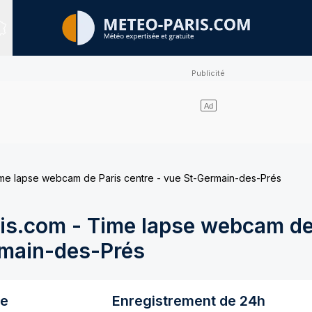
Sites expertisés
e lapse webcam de Paris centre - vue St-Germain-des-Prés
s.com - Time lapse webcam de
rmain-des-Prés
re
Enregistrement de 24h