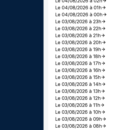
Le 04/08/2026 à 02h
Le 04/08/2026 à 01h
Le 04/08/2026 à 00h
Le 03/08/2026 à 23h
Le 03/08/2026 à 22h
Le 03/08/2026 à 21h
Le 03/08/2026 à 20h
Le 03/08/2026 à 19h
Le 03/08/2026 à 18h
Le 03/08/2026 à 17h
Le 03/08/2026 à 16h
Le 03/08/2026 à 15h
Le 03/08/2026 à 14h
Le 03/08/2026 à 13h
Le 03/08/2026 à 12h
Le 03/08/2026 à 11h
Le 03/08/2026 à 10h
Le 03/08/2026 à 09h
Le 03/08/2026 à 08h