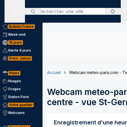
Rechercher
Menu secondaire
Bulletin France
Week-end
15 jours
Alerte 8 jours
Prévi. saison
Accueil
Webcam meteo-paris.com - Tim
Pluies
Nuages
Orages
Webcam meteo-pari
Station Paris
centre - vue St-Ge
Votre quartier
Webcams
Enregistrement d'une heu