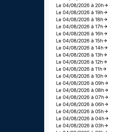
Le 04/08/2026 à 20h
Le 04/08/2026 à 19h
Le 04/08/2026 à 18h
Le 04/08/2026 à 17h
Le 04/08/2026 à 16h
Le 04/08/2026 à 15h
Le 04/08/2026 à 14h
Le 04/08/2026 à 13h
Le 04/08/2026 à 12h
Le 04/08/2026 à 11h
Le 04/08/2026 à 10h
Le 04/08/2026 à 09h
Le 04/08/2026 à 08h
Le 04/08/2026 à 07h
Le 04/08/2026 à 06h
Le 04/08/2026 à 05h
Le 04/08/2026 à 04h
Le 04/08/2026 à 03h