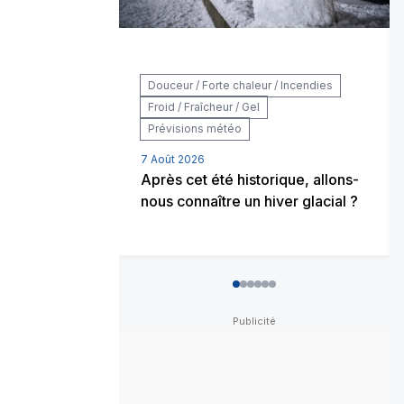
Douceur / Forte chaleur / Incendies
Froid / Fraîcheur / Gel
Prévisions météo
7 Août 2026
Après cet été historique, allons-
nous connaître un hiver glacial ?
0
1
2
3
4
5