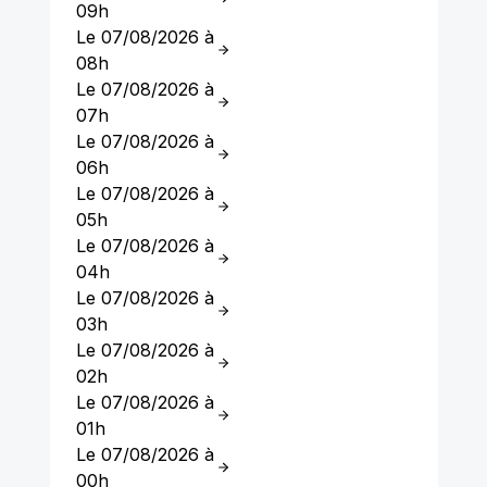
09h
Le 07/08/2026 à
08h
Le 07/08/2026 à
07h
Le 07/08/2026 à
06h
Le 07/08/2026 à
05h
Le 07/08/2026 à
04h
Le 07/08/2026 à
03h
Le 07/08/2026 à
02h
Le 07/08/2026 à
01h
Le 07/08/2026 à
00h