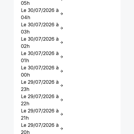
05h
Le 30/07/2026 à
04h
Le 30/07/2026 à
03h
Le 30/07/2026 à
02h
Le 30/07/2026 à
01h
Le 30/07/2026 à
00h
Le 29/07/2026 à
23h
Le 29/07/2026 à
22h
Le 29/07/2026 à
21h
Le 29/07/2026 à
20h