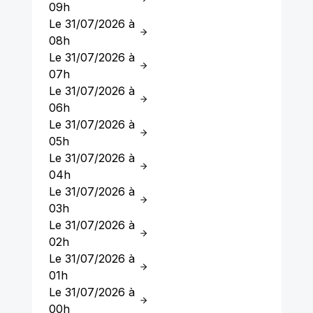
09h
Le 31/07/2026 à
08h
Le 31/07/2026 à
07h
Le 31/07/2026 à
06h
Le 31/07/2026 à
05h
Le 31/07/2026 à
04h
Le 31/07/2026 à
03h
Le 31/07/2026 à
02h
Le 31/07/2026 à
01h
Le 31/07/2026 à
00h