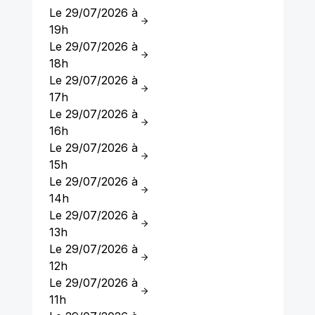
Le 29/07/2026 à
19h
Le 29/07/2026 à
18h
Le 29/07/2026 à
17h
Le 29/07/2026 à
16h
Le 29/07/2026 à
15h
Le 29/07/2026 à
14h
Le 29/07/2026 à
13h
Le 29/07/2026 à
12h
Le 29/07/2026 à
11h