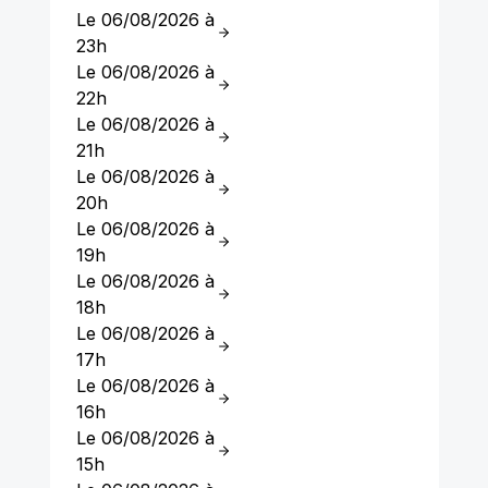
Le 06/08/2026 à
23h
Le 06/08/2026 à
22h
Le 06/08/2026 à
21h
Le 06/08/2026 à
20h
Le 06/08/2026 à
19h
Le 06/08/2026 à
18h
Le 06/08/2026 à
17h
Le 06/08/2026 à
16h
Le 06/08/2026 à
15h