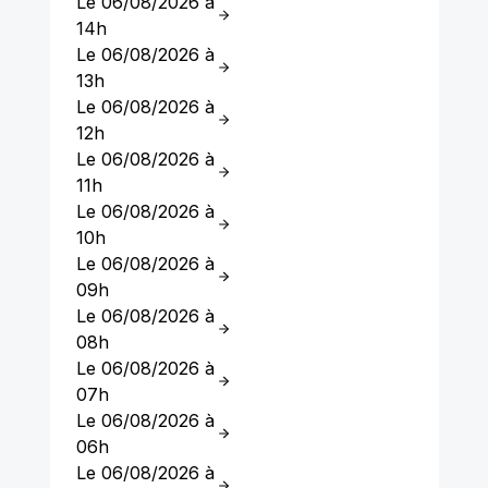
Le 06/08/2026 à
14h
Le 06/08/2026 à
13h
Le 06/08/2026 à
12h
Le 06/08/2026 à
11h
Le 06/08/2026 à
10h
Le 06/08/2026 à
09h
Le 06/08/2026 à
08h
Le 06/08/2026 à
07h
Le 06/08/2026 à
06h
Le 06/08/2026 à