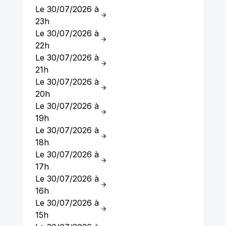
Le 30/07/2026 à
23h
Le 30/07/2026 à
22h
Le 30/07/2026 à
21h
Le 30/07/2026 à
20h
Le 30/07/2026 à
19h
Le 30/07/2026 à
18h
Le 30/07/2026 à
17h
Le 30/07/2026 à
16h
Le 30/07/2026 à
15h