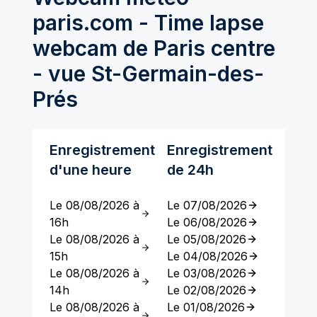
paris.com - Time lapse
webcam de Paris centre
- vue St-Germain-des-
Prés
Enregistrement
Enregistrement
d'une heure
de 24h
Le 08/08/2026 à
Le 07/08/2026
16h
Le 06/08/2026
Le 08/08/2026 à
Le 05/08/2026
15h
Le 04/08/2026
Le 08/08/2026 à
Le 03/08/2026
14h
Le 02/08/2026
Le 08/08/2026 à
Le 01/08/2026