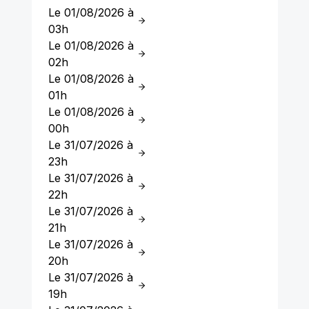
Le 01/08/2026 à
03h
Le 01/08/2026 à
02h
Le 01/08/2026 à
01h
Le 01/08/2026 à
00h
Le 31/07/2026 à
23h
Le 31/07/2026 à
22h
Le 31/07/2026 à
21h
Le 31/07/2026 à
20h
Le 31/07/2026 à
19h