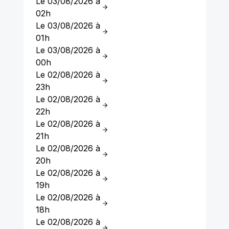
Le 03/08/2026 à
02h
Le 03/08/2026 à
01h
Le 03/08/2026 à
00h
Le 02/08/2026 à
23h
Le 02/08/2026 à
22h
Le 02/08/2026 à
21h
Le 02/08/2026 à
20h
Le 02/08/2026 à
19h
Le 02/08/2026 à
18h
Le 02/08/2026 à