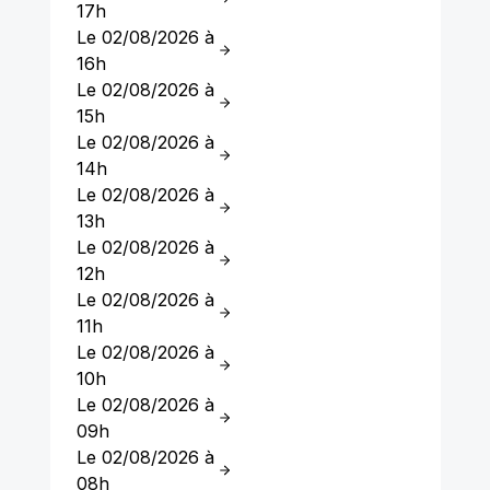
17h
Le 02/08/2026 à
16h
Le 02/08/2026 à
15h
Le 02/08/2026 à
14h
Le 02/08/2026 à
13h
Le 02/08/2026 à
12h
Le 02/08/2026 à
11h
Le 02/08/2026 à
10h
Le 02/08/2026 à
09h
Le 02/08/2026 à
08h