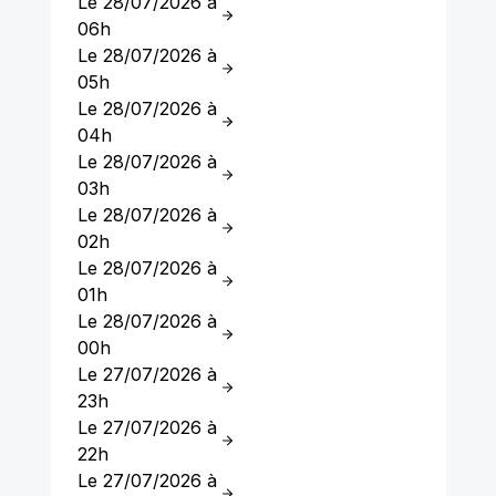
Le 28/07/2026 à
06h
Le 28/07/2026 à
05h
Le 28/07/2026 à
04h
Le 28/07/2026 à
03h
Le 28/07/2026 à
02h
Le 28/07/2026 à
01h
Le 28/07/2026 à
00h
Le 27/07/2026 à
23h
Le 27/07/2026 à
22h
Le 27/07/2026 à