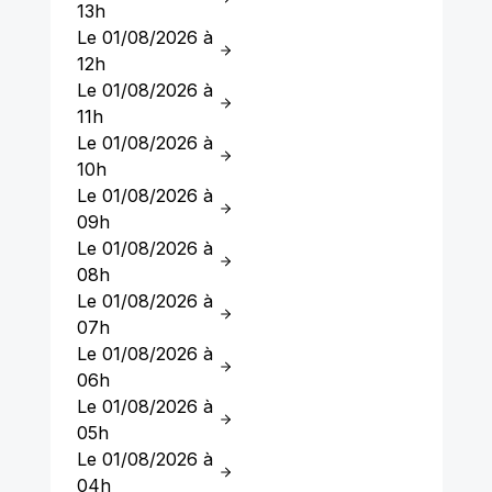
13h
Le 01/08/2026 à
12h
Le 01/08/2026 à
11h
Le 01/08/2026 à
10h
Le 01/08/2026 à
09h
Le 01/08/2026 à
08h
Le 01/08/2026 à
07h
Le 01/08/2026 à
06h
Le 01/08/2026 à
05h
Le 01/08/2026 à
04h