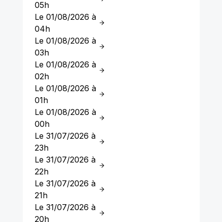
05h
Le 01/08/2026 à
04h
Le 01/08/2026 à
03h
Le 01/08/2026 à
02h
Le 01/08/2026 à
01h
Le 01/08/2026 à
00h
Le 31/07/2026 à
23h
Le 31/07/2026 à
22h
Le 31/07/2026 à
21h
Le 31/07/2026 à
20h