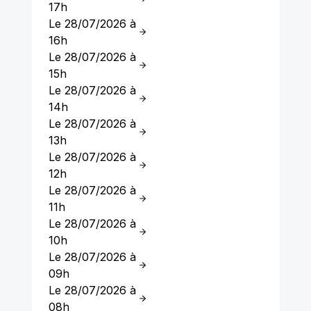
17h
Le 28/07/2026 à
16h
Le 28/07/2026 à
15h
Le 28/07/2026 à
14h
Le 28/07/2026 à
13h
Le 28/07/2026 à
12h
Le 28/07/2026 à
11h
Le 28/07/2026 à
10h
Le 28/07/2026 à
09h
Le 28/07/2026 à
08h