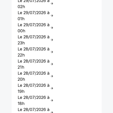
Le 29/07/2026 à
02h
Le 29/07/2026 à
01h
Le 29/07/2026 à
00h
Le 28/07/2026 à
23h
Le 28/07/2026 à
22h
Le 28/07/2026 à
21h
Le 28/07/2026 à
20h
Le 28/07/2026 à
19h
Le 28/07/2026 à
18h
Le 28/07/2026 à