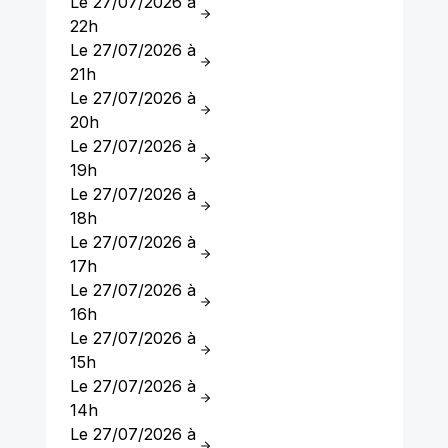
Le 27/07/2026 à
22h
Le 27/07/2026 à
21h
Le 27/07/2026 à
20h
Le 27/07/2026 à
19h
Le 27/07/2026 à
18h
Le 27/07/2026 à
17h
Le 27/07/2026 à
16h
Le 27/07/2026 à
15h
Le 27/07/2026 à
14h
Le 27/07/2026 à