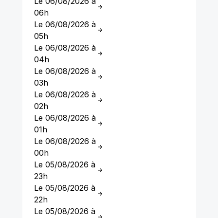
Le 06/08/2026 à
06h
Le 06/08/2026 à
05h
Le 06/08/2026 à
04h
Le 06/08/2026 à
03h
Le 06/08/2026 à
02h
Le 06/08/2026 à
01h
Le 06/08/2026 à
00h
Le 05/08/2026 à
23h
Le 05/08/2026 à
22h
Le 05/08/2026 à