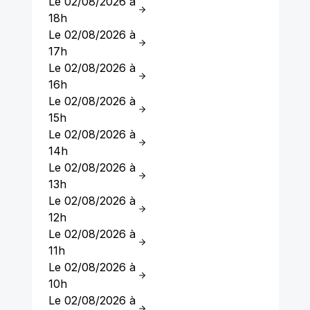
Le 02/08/2026 à
18h
Le 02/08/2026 à
17h
Le 02/08/2026 à
16h
Le 02/08/2026 à
15h
Le 02/08/2026 à
14h
Le 02/08/2026 à
13h
Le 02/08/2026 à
12h
Le 02/08/2026 à
11h
Le 02/08/2026 à
10h
Le 02/08/2026 à