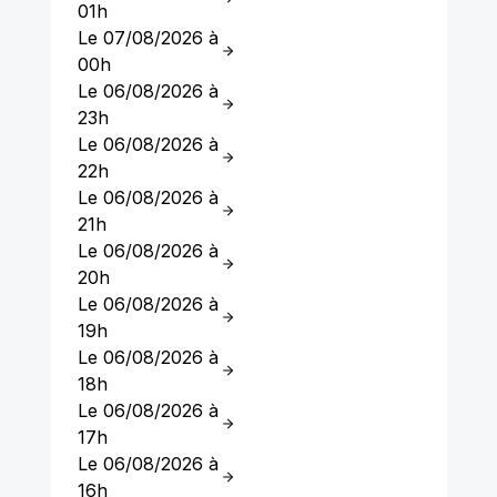
01h
Le 07/08/2026 à
00h
Le 06/08/2026 à
23h
Le 06/08/2026 à
22h
Le 06/08/2026 à
21h
Le 06/08/2026 à
20h
Le 06/08/2026 à
19h
Le 06/08/2026 à
18h
Le 06/08/2026 à
17h
Le 06/08/2026 à
16h