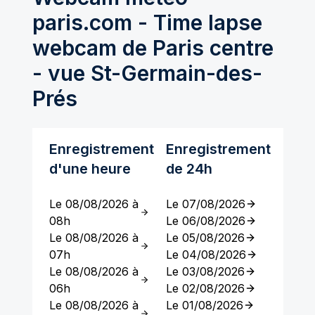
paris.com - Time lapse
webcam de Paris centre
- vue St-Germain-des-
Prés
Enregistrement
Enregistrement
d'une heure
de 24h
Le 08/08/2026 à
Le 07/08/2026
08h
Le 06/08/2026
Le 08/08/2026 à
Le 05/08/2026
07h
Le 04/08/2026
Le 08/08/2026 à
Le 03/08/2026
06h
Le 02/08/2026
Le 08/08/2026 à
Le 01/08/2026