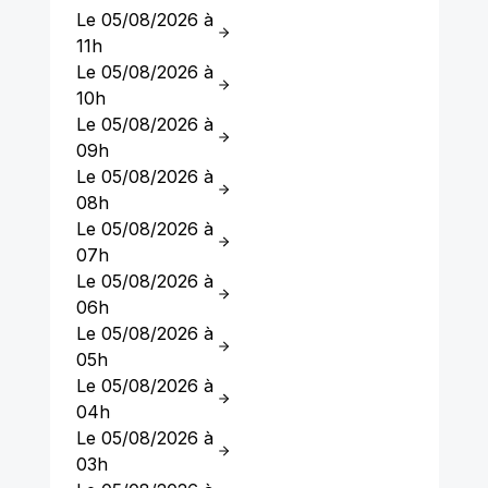
Le 05/08/2026 à
11h
Le 05/08/2026 à
10h
Le 05/08/2026 à
09h
Le 05/08/2026 à
08h
Le 05/08/2026 à
07h
Le 05/08/2026 à
06h
Le 05/08/2026 à
05h
Le 05/08/2026 à
04h
Le 05/08/2026 à
03h