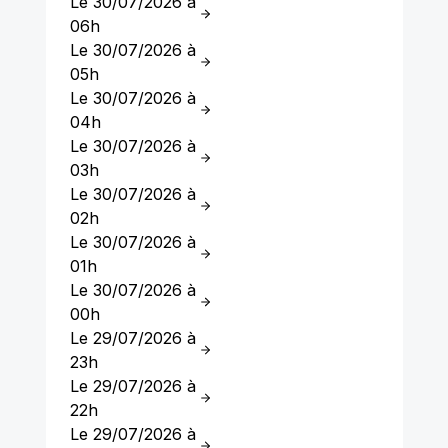
Le 30/07/2026 à
06h
Le 30/07/2026 à
05h
Le 30/07/2026 à
04h
Le 30/07/2026 à
03h
Le 30/07/2026 à
02h
Le 30/07/2026 à
01h
Le 30/07/2026 à
00h
Le 29/07/2026 à
23h
Le 29/07/2026 à
22h
Le 29/07/2026 à