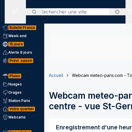
Rechercher
Menu secondaire
Bulletin France
Week-end
15 jours
Alerte 8 jours
Prévi. saison
Accueil
Webcam meteo-paris.com - Tim
Pluies
Nuages
Orages
Webcam meteo-pari
Station Paris
centre - vue St-Ge
Votre quartier
Webcams
Enregistrement d'une heu