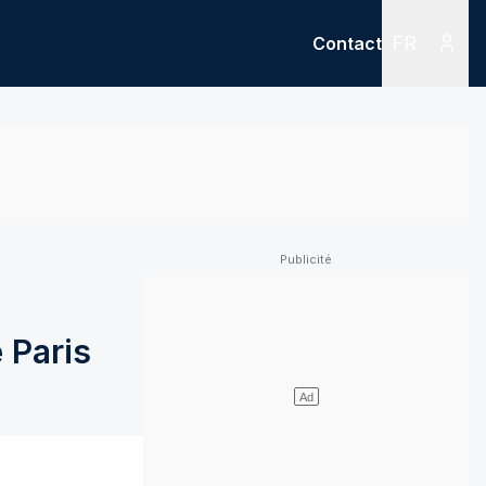
FR
Contact
Menu
Menu des
 Paris