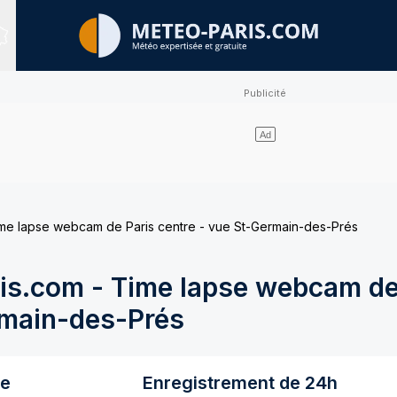
Sites expertisés
e lapse webcam de Paris centre - vue St-Germain-des-Prés
s.com - Time lapse webcam de
rmain-des-Prés
re
Enregistrement de 24h