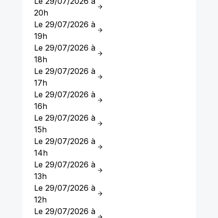
Le 29/07/2026 à
20h
Le 29/07/2026 à
19h
Le 29/07/2026 à
18h
Le 29/07/2026 à
17h
Le 29/07/2026 à
16h
Le 29/07/2026 à
15h
Le 29/07/2026 à
14h
Le 29/07/2026 à
13h
Le 29/07/2026 à
12h
Le 29/07/2026 à