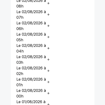
Le 02/08/2026 à
08h
Le 02/08/2026 à
07h
Le 02/08/2026 à
06h
Le 02/08/2026 à
05h
Le 02/08/2026 à
04h
Le 02/08/2026 à
03h
Le 02/08/2026 à
02h
Le 02/08/2026 à
01h
Le 02/08/2026 à
00h
Le 01/08/2026 à