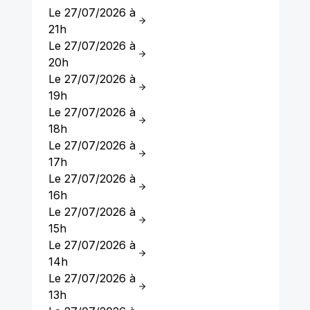
Le 27/07/2026 à
21h
Le 27/07/2026 à
20h
Le 27/07/2026 à
19h
Le 27/07/2026 à
18h
Le 27/07/2026 à
17h
Le 27/07/2026 à
16h
Le 27/07/2026 à
15h
Le 27/07/2026 à
14h
Le 27/07/2026 à
13h