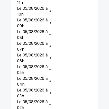
11h
Le 05/08/2026 à
10h
Le 05/08/2026 à
09h
Le 05/08/2026 à
08h
Le 05/08/2026 à
07h
Le 05/08/2026 à
06h
Le 05/08/2026 à
05h
Le 05/08/2026 à
04h
Le 05/08/2026 à
03h
Le 05/08/2026 à
02h