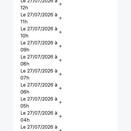
Le 27/07/2026 à
12h
Le 27/07/2026 à
11h
Le 27/07/2026 à
10h
Le 27/07/2026 à
09h
Le 27/07/2026 à
08h
Le 27/07/2026 à
07h
Le 27/07/2026 à
06h
Le 27/07/2026 à
05h
Le 27/07/2026 à
04h
Le 27/07/2026 à