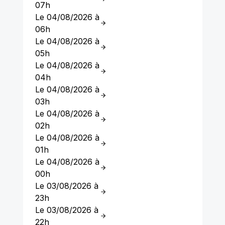
07h
Le 04/08/2026 à
06h
Le 04/08/2026 à
05h
Le 04/08/2026 à
04h
Le 04/08/2026 à
03h
Le 04/08/2026 à
02h
Le 04/08/2026 à
01h
Le 04/08/2026 à
00h
Le 03/08/2026 à
23h
Le 03/08/2026 à
22h