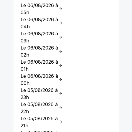
Le 06/08/2026 à
05h
Le 06/08/2026 à
04h
Le 06/08/2026 à
03h
Le 06/08/2026 à
02h
Le 06/08/2026 à
01h
Le 06/08/2026 à
00h
Le 05/08/2026 à
23h
Le 05/08/2026 à
22h
Le 05/08/2026 à
21h