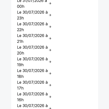
Le 31/07/2026 à
00h
Le 30/07/2026 à
23h
Le 30/07/2026 à
22h
Le 30/07/2026 à
21h
Le 30/07/2026 à
20h
Le 30/07/2026 à
19h
Le 30/07/2026 à
18h
Le 30/07/2026 à
17h
Le 30/07/2026 à
16h
Le 30/07/2026 à