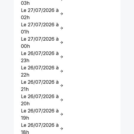
03h
Le 27/07/2026 à
02h
Le 27/07/2026 à
01h
Le 27/07/2026 à
00h
Le 26/07/2026 à
23h
Le 26/07/2026 à
22h
Le 26/07/2026 à
21h
Le 26/07/2026 à
20h
Le 26/07/2026 à
19h
Le 26/07/2026 à
18h