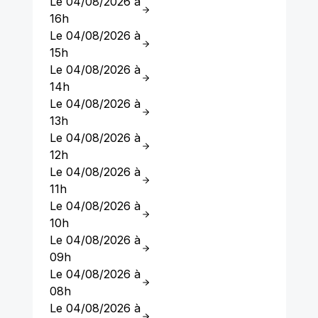
Le 04/08/2026 à
16h
Le 04/08/2026 à
15h
Le 04/08/2026 à
14h
Le 04/08/2026 à
13h
Le 04/08/2026 à
12h
Le 04/08/2026 à
11h
Le 04/08/2026 à
10h
Le 04/08/2026 à
09h
Le 04/08/2026 à
08h
Le 04/08/2026 à