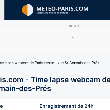
Sites expertisés
e lapse webcam de Paris centre - vue St-Germain-des-Prés
s.com - Time lapse webcam de
rmain-des-Prés
re
Enregistrement de 24h