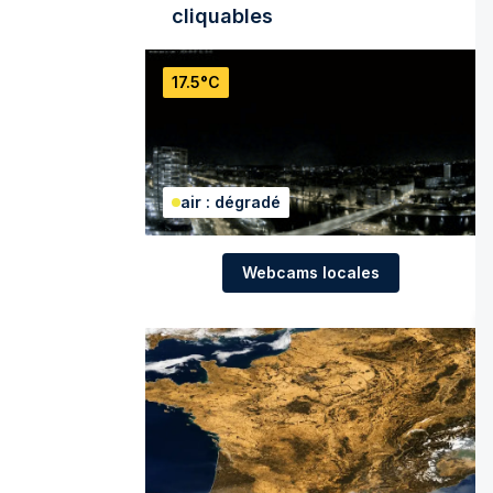
cliquables
17.5°C
air : dégradé
Webcams locales