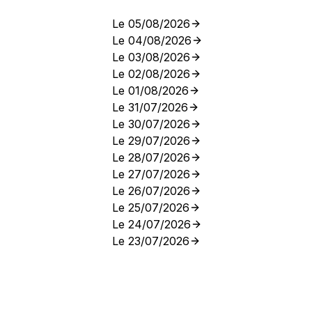
Le 05/08/2026
Le 04/08/2026
Le 03/08/2026
Le 02/08/2026
Le 01/08/2026
Le 31/07/2026
Le 30/07/2026
Le 29/07/2026
Le 28/07/2026
Le 27/07/2026
Le 26/07/2026
Le 25/07/2026
Le 24/07/2026
Le 23/07/2026