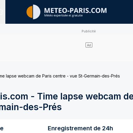
Sites expertisés
e lapse webcam de Paris centre - vue St-Germain-des-Prés
s.com - Time lapse webcam de
rmain-des-Prés
re
Enregistrement de 24h