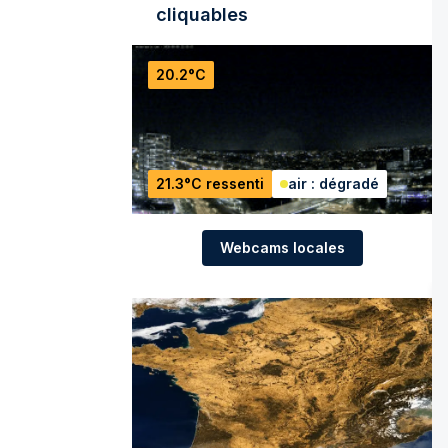
cliquables
20.2°C
21.3°C ressenti
air : dégradé
Webcams locales