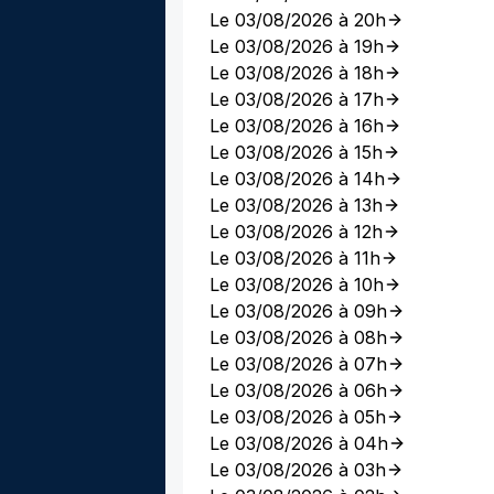
Le 03/08/2026 à 20h
Le 03/08/2026 à 19h
Le 03/08/2026 à 18h
Le 03/08/2026 à 17h
Le 03/08/2026 à 16h
Le 03/08/2026 à 15h
Le 03/08/2026 à 14h
Le 03/08/2026 à 13h
Le 03/08/2026 à 12h
Le 03/08/2026 à 11h
Le 03/08/2026 à 10h
Le 03/08/2026 à 09h
Le 03/08/2026 à 08h
Le 03/08/2026 à 07h
Le 03/08/2026 à 06h
Le 03/08/2026 à 05h
Le 03/08/2026 à 04h
Le 03/08/2026 à 03h