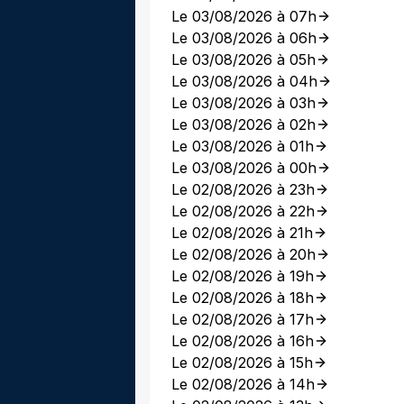
Le 03/08/2026 à 07h
Le 03/08/2026 à 06h
Le 03/08/2026 à 05h
Le 03/08/2026 à 04h
Le 03/08/2026 à 03h
Le 03/08/2026 à 02h
Le 03/08/2026 à 01h
Le 03/08/2026 à 00h
Le 02/08/2026 à 23h
Le 02/08/2026 à 22h
Le 02/08/2026 à 21h
Le 02/08/2026 à 20h
Le 02/08/2026 à 19h
Le 02/08/2026 à 18h
Le 02/08/2026 à 17h
Le 02/08/2026 à 16h
Le 02/08/2026 à 15h
Le 02/08/2026 à 14h