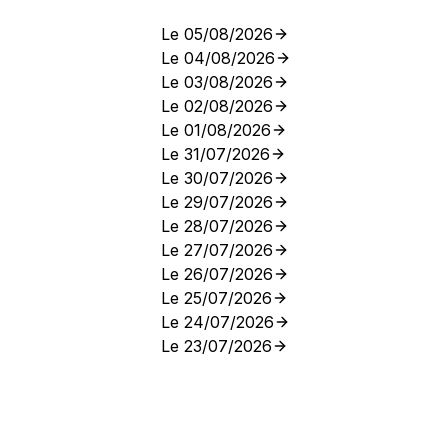
Le 05/08/2026
Le 04/08/2026
Le 03/08/2026
Le 02/08/2026
Le 01/08/2026
Le 31/07/2026
Le 30/07/2026
Le 29/07/2026
Le 28/07/2026
Le 27/07/2026
Le 26/07/2026
Le 25/07/2026
Le 24/07/2026
Le 23/07/2026