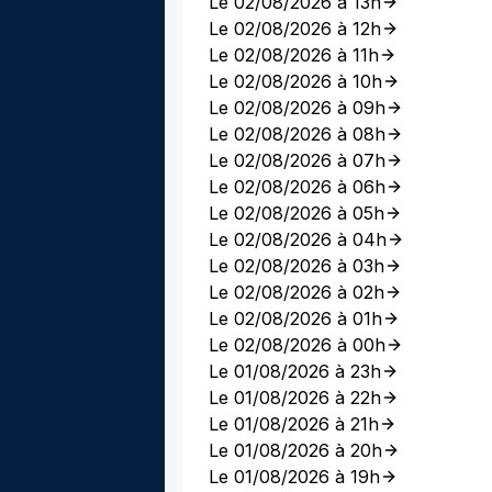
Le 02/08/2026 à 13h
Le 02/08/2026 à 12h
Le 02/08/2026 à 11h
Le 02/08/2026 à 10h
Le 02/08/2026 à 09h
Le 02/08/2026 à 08h
Le 02/08/2026 à 07h
Le 02/08/2026 à 06h
Le 02/08/2026 à 05h
Le 02/08/2026 à 04h
Le 02/08/2026 à 03h
Le 02/08/2026 à 02h
Le 02/08/2026 à 01h
Le 02/08/2026 à 00h
Le 01/08/2026 à 23h
Le 01/08/2026 à 22h
Le 01/08/2026 à 21h
Le 01/08/2026 à 20h
Le 01/08/2026 à 19h