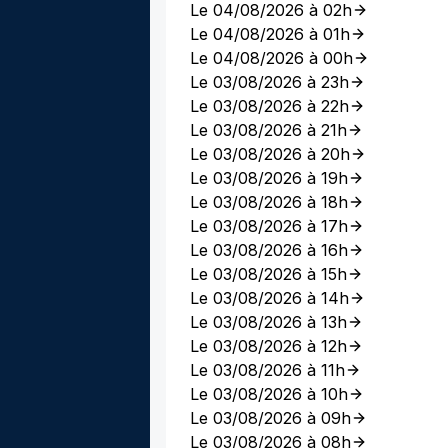
Le 04/08/2026 à 02h
Le 04/08/2026 à 01h
Le 04/08/2026 à 00h
Le 03/08/2026 à 23h
Le 03/08/2026 à 22h
Le 03/08/2026 à 21h
Le 03/08/2026 à 20h
Le 03/08/2026 à 19h
Le 03/08/2026 à 18h
Le 03/08/2026 à 17h
Le 03/08/2026 à 16h
Le 03/08/2026 à 15h
Le 03/08/2026 à 14h
Le 03/08/2026 à 13h
Le 03/08/2026 à 12h
Le 03/08/2026 à 11h
Le 03/08/2026 à 10h
Le 03/08/2026 à 09h
Le 03/08/2026 à 08h