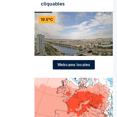
cliquables
19.5°C
Webcams locales