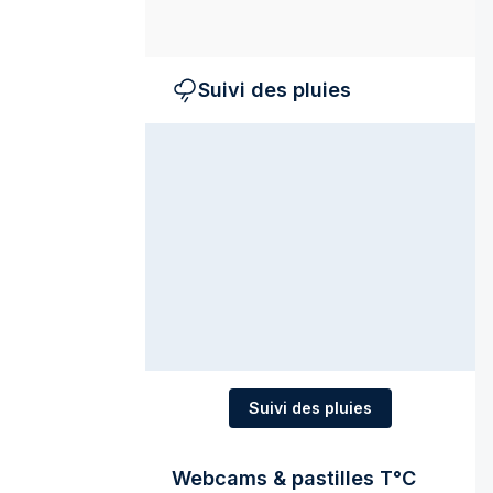
Suivi des pluies
Suivi des pluies
Webcams & pastilles T°C