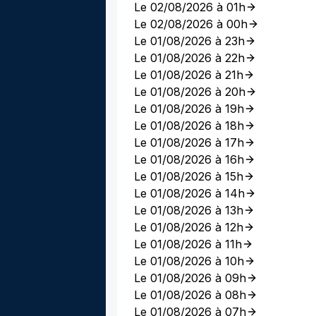
Le 02/08/2026 à 01h
Le 02/08/2026 à 00h
Le 01/08/2026 à 23h
Le 01/08/2026 à 22h
Le 01/08/2026 à 21h
Le 01/08/2026 à 20h
Le 01/08/2026 à 19h
Le 01/08/2026 à 18h
Le 01/08/2026 à 17h
Le 01/08/2026 à 16h
Le 01/08/2026 à 15h
Le 01/08/2026 à 14h
Le 01/08/2026 à 13h
Le 01/08/2026 à 12h
Le 01/08/2026 à 11h
Le 01/08/2026 à 10h
Le 01/08/2026 à 09h
Le 01/08/2026 à 08h
Le 01/08/2026 à 07h