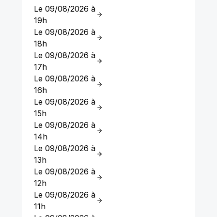
Le 09/08/2026 à
19h
Le 09/08/2026 à
18h
Le 09/08/2026 à
17h
Le 09/08/2026 à
16h
Le 09/08/2026 à
15h
Le 09/08/2026 à
14h
Le 09/08/2026 à
13h
Le 09/08/2026 à
12h
Le 09/08/2026 à
11h