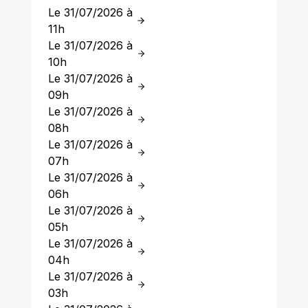
Le 31/07/2026 à
11h
Le 31/07/2026 à
10h
Le 31/07/2026 à
09h
Le 31/07/2026 à
08h
Le 31/07/2026 à
07h
Le 31/07/2026 à
06h
Le 31/07/2026 à
05h
Le 31/07/2026 à
04h
Le 31/07/2026 à
03h