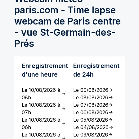
paris.com - Time lapse
webcam de Paris centre
- vue St-Germain-des-
Prés
Enregistrement
Enregistrement
d'une heure
de 24h
Le 10/08/2026 à
Le 09/08/2026
08h
Le 08/08/2026
Le 10/08/2026 à
Le 07/08/2026
07h
Le 06/08/2026
Le 10/08/2026 à
Le 05/08/2026
06h
Le 04/08/2026
Le 10/08/2026 à
Le 03/08/2026