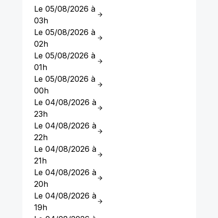
Le 05/08/2026 à
03h
Le 05/08/2026 à
02h
Le 05/08/2026 à
01h
Le 05/08/2026 à
00h
Le 04/08/2026 à
23h
Le 04/08/2026 à
22h
Le 04/08/2026 à
21h
Le 04/08/2026 à
20h
Le 04/08/2026 à
19h