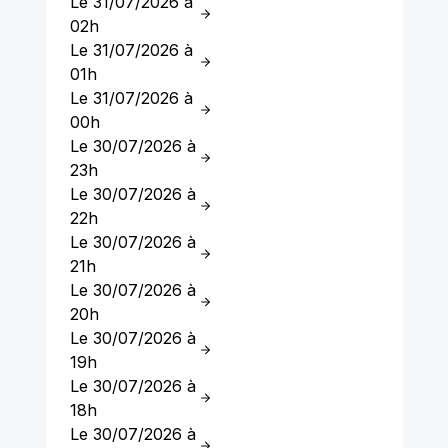
Le 31/07/2026 à
02h
Le 31/07/2026 à
01h
Le 31/07/2026 à
00h
Le 30/07/2026 à
23h
Le 30/07/2026 à
22h
Le 30/07/2026 à
21h
Le 30/07/2026 à
20h
Le 30/07/2026 à
19h
Le 30/07/2026 à
18h
Le 30/07/2026 à