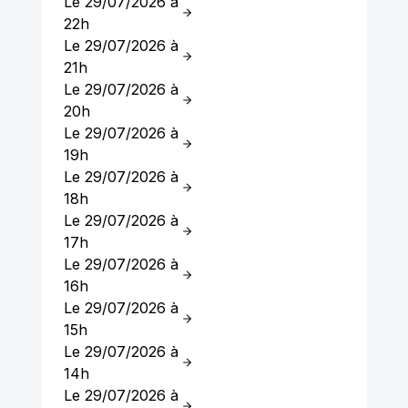
Le 29/07/2026 à
22h
Le 29/07/2026 à
21h
Le 29/07/2026 à
20h
Le 29/07/2026 à
19h
Le 29/07/2026 à
18h
Le 29/07/2026 à
17h
Le 29/07/2026 à
16h
Le 29/07/2026 à
15h
Le 29/07/2026 à
14h
Le 29/07/2026 à