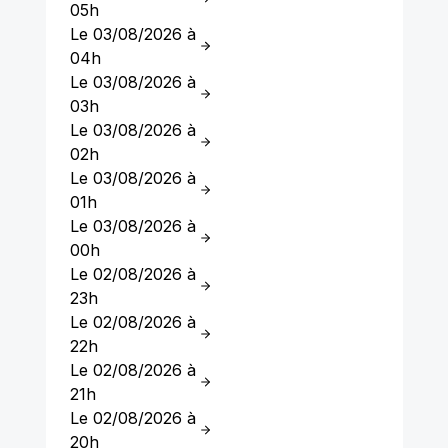
05h
Le 03/08/2026 à
04h
Le 03/08/2026 à
03h
Le 03/08/2026 à
02h
Le 03/08/2026 à
01h
Le 03/08/2026 à
00h
Le 02/08/2026 à
23h
Le 02/08/2026 à
22h
Le 02/08/2026 à
21h
Le 02/08/2026 à
20h