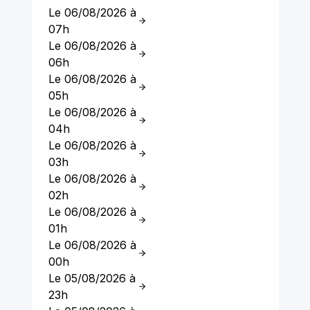
Le 06/08/2026 à
07h
Le 06/08/2026 à
06h
Le 06/08/2026 à
05h
Le 06/08/2026 à
04h
Le 06/08/2026 à
03h
Le 06/08/2026 à
02h
Le 06/08/2026 à
01h
Le 06/08/2026 à
00h
Le 05/08/2026 à
23h