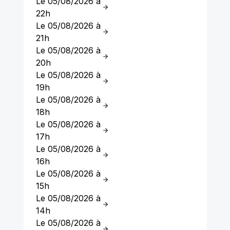
Le 05/08/2026 à
22h
Le 05/08/2026 à
21h
Le 05/08/2026 à
20h
Le 05/08/2026 à
19h
Le 05/08/2026 à
18h
Le 05/08/2026 à
17h
Le 05/08/2026 à
16h
Le 05/08/2026 à
15h
Le 05/08/2026 à
14h
Le 05/08/2026 à