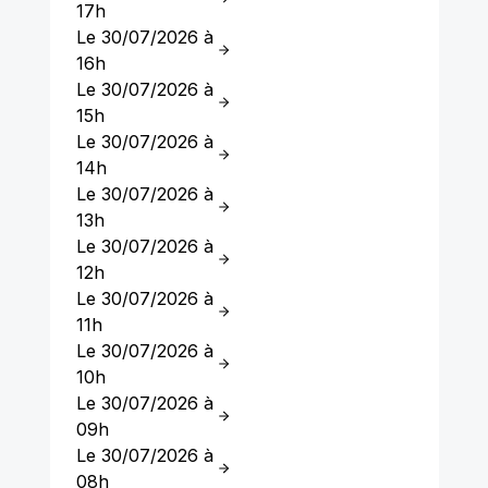
17h
Le 30/07/2026 à
16h
Le 30/07/2026 à
15h
Le 30/07/2026 à
14h
Le 30/07/2026 à
13h
Le 30/07/2026 à
12h
Le 30/07/2026 à
11h
Le 30/07/2026 à
10h
Le 30/07/2026 à
09h
Le 30/07/2026 à
08h