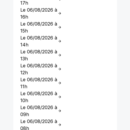
17h
Le 06/08/2026 à
16h
Le 06/08/2026 à
15h
Le 06/08/2026 à
14h
Le 06/08/2026 à
13h
Le 06/08/2026 à
12h
Le 06/08/2026 à
11h
Le 06/08/2026 à
10h
Le 06/08/2026 à
09h
Le 06/08/2026 à
08h