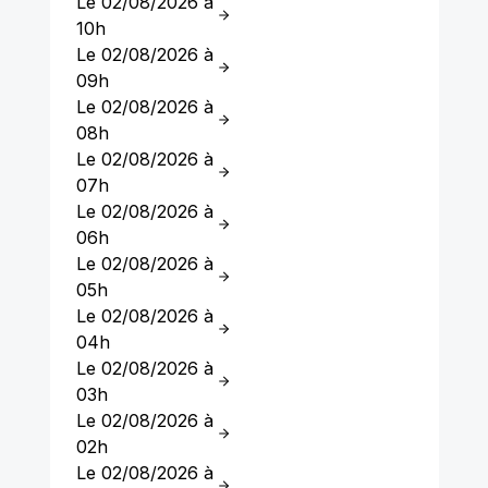
Le 02/08/2026 à
10h
Le 02/08/2026 à
09h
Le 02/08/2026 à
08h
Le 02/08/2026 à
07h
Le 02/08/2026 à
06h
Le 02/08/2026 à
05h
Le 02/08/2026 à
04h
Le 02/08/2026 à
03h
Le 02/08/2026 à
02h
Le 02/08/2026 à