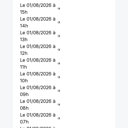
Le 01/08/2026 à
15h
Le 01/08/2026 à
14h
Le 01/08/2026 à
13h
Le 01/08/2026 à
12h
Le 01/08/2026 à
11h
Le 01/08/2026 à
10h
Le 01/08/2026 à
09h
Le 01/08/2026 à
08h
Le 01/08/2026 à
07h