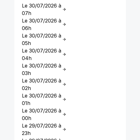
Le 30/07/2026 à
07h
Le 30/07/2026 à
06h
Le 30/07/2026 à
05h
Le 30/07/2026 à
04h
Le 30/07/2026 à
03h
Le 30/07/2026 à
02h
Le 30/07/2026 à
01h
Le 30/07/2026 à
00h
Le 29/07/2026 à
23h