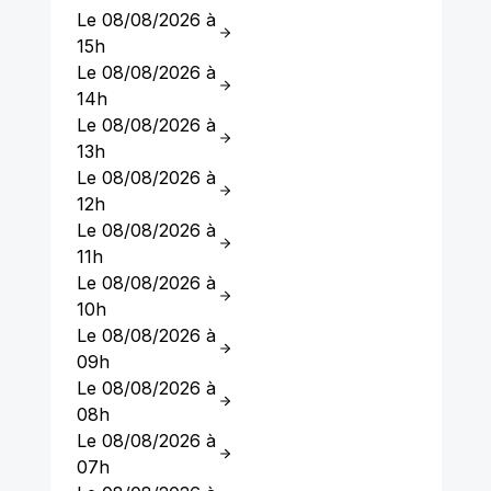
Le 08/08/2026 à
15h
Le 08/08/2026 à
14h
Le 08/08/2026 à
13h
Le 08/08/2026 à
12h
Le 08/08/2026 à
11h
Le 08/08/2026 à
10h
Le 08/08/2026 à
09h
Le 08/08/2026 à
08h
Le 08/08/2026 à
07h