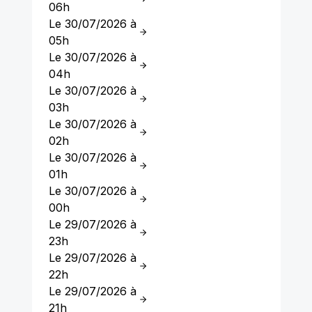
06h
Le 30/07/2026 à
05h
Le 30/07/2026 à
04h
Le 30/07/2026 à
03h
Le 30/07/2026 à
02h
Le 30/07/2026 à
01h
Le 30/07/2026 à
00h
Le 29/07/2026 à
23h
Le 29/07/2026 à
22h
Le 29/07/2026 à
21h