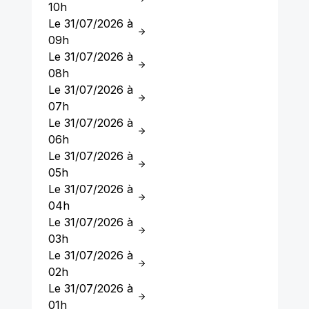
10h
Le 31/07/2026 à
09h
Le 31/07/2026 à
08h
Le 31/07/2026 à
07h
Le 31/07/2026 à
06h
Le 31/07/2026 à
05h
Le 31/07/2026 à
04h
Le 31/07/2026 à
03h
Le 31/07/2026 à
02h
Le 31/07/2026 à
01h