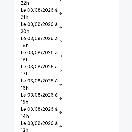
22h
Le 03/08/2026 à
21h
Le 03/08/2026 à
20h
Le 03/08/2026 à
19h
Le 03/08/2026 à
18h
Le 03/08/2026 à
17h
Le 03/08/2026 à
16h
Le 03/08/2026 à
15h
Le 03/08/2026 à
14h
Le 03/08/2026 à
13h