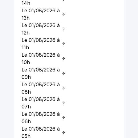
14h
Le 01/08/2026 à
13h
Le 01/08/2026 à
12h
Le 01/08/2026 à
11h
Le 01/08/2026 à
10h
Le 01/08/2026 à
09h
Le 01/08/2026 à
08h
Le 01/08/2026 à
07h
Le 01/08/2026 à
06h
Le 01/08/2026 à
05h