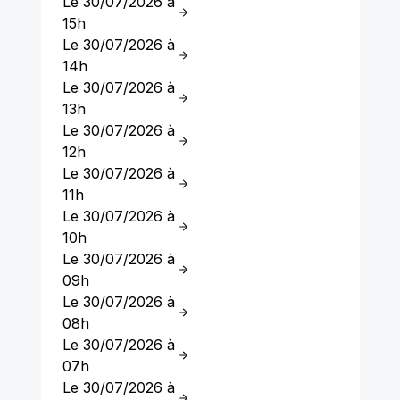
Le 30/07/2026 à
15h
Le 30/07/2026 à
14h
Le 30/07/2026 à
13h
Le 30/07/2026 à
12h
Le 30/07/2026 à
11h
Le 30/07/2026 à
10h
Le 30/07/2026 à
09h
Le 30/07/2026 à
08h
Le 30/07/2026 à
07h
Le 30/07/2026 à