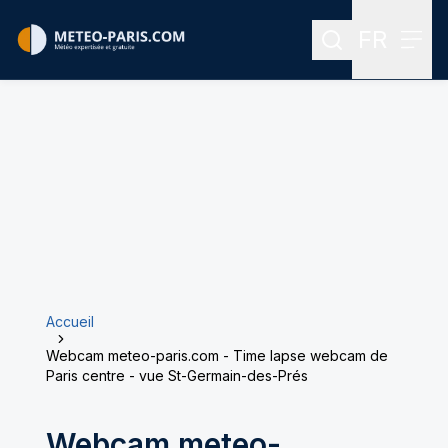
FR
Rechercher
Menu
Menu des
Accueil
Webcam meteo-paris.com - Time lapse webcam de
Paris centre - vue St-Germain-des-Prés
Webcam meteo-