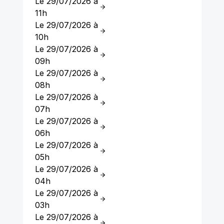
Le 29/07/2026 à
11h
Le 29/07/2026 à
10h
Le 29/07/2026 à
09h
Le 29/07/2026 à
08h
Le 29/07/2026 à
07h
Le 29/07/2026 à
06h
Le 29/07/2026 à
05h
Le 29/07/2026 à
04h
Le 29/07/2026 à
03h
Le 29/07/2026 à