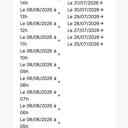
14h
Le 31/07/2026
Le 08/08/2026 à
Le 30/07/2026
13h
Le 29/07/2026
Le 08/08/2026 à
Le 28/07/2026
12h
Le 27/07/2026
Le 08/08/2026 à
Le 26/07/2026
11h
Le 25/07/2026
Le 08/08/2026 à
10h
Le 08/08/2026 à
09h
Le 08/08/2026 à
08h
Le 08/08/2026 à
07h
Le 08/08/2026 à
06h
Le 08/08/2026 à
05h