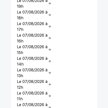
Le 07/08/2026 à
19h
Le 07/08/2026 à
18h
Le 07/08/2026 à
17h
Le 07/08/2026 à
16h
Le 07/08/2026 à
15h
Le 07/08/2026 à
14h
Le 07/08/2026 à
13h
Le 07/08/2026 à
12h
Le 07/08/2026 à
11h
Le 07/08/2026 à