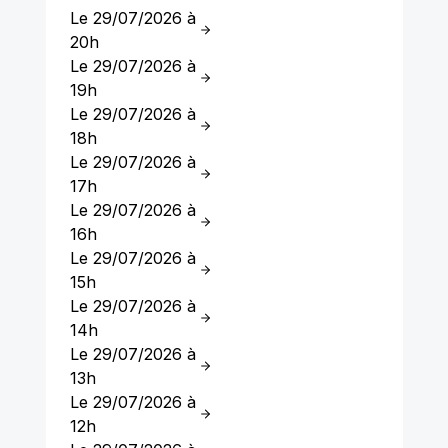
Le 29/07/2026 à
20h
Le 29/07/2026 à
19h
Le 29/07/2026 à
18h
Le 29/07/2026 à
17h
Le 29/07/2026 à
16h
Le 29/07/2026 à
15h
Le 29/07/2026 à
14h
Le 29/07/2026 à
13h
Le 29/07/2026 à
12h