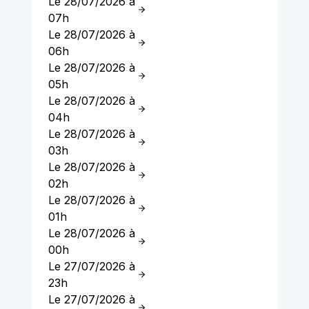
Le 28/07/2026 à
07h
Le 28/07/2026 à
06h
Le 28/07/2026 à
05h
Le 28/07/2026 à
04h
Le 28/07/2026 à
03h
Le 28/07/2026 à
02h
Le 28/07/2026 à
01h
Le 28/07/2026 à
00h
Le 27/07/2026 à
23h
Le 27/07/2026 à