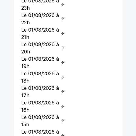
Le 01/08/2026 à
23h
Le 01/08/2026 à
22h
Le 01/08/2026 à
21h
Le 01/08/2026 à
20h
Le 01/08/2026 à
19h
Le 01/08/2026 à
18h
Le 01/08/2026 à
17h
Le 01/08/2026 à
16h
Le 01/08/2026 à
15h
Le 01/08/2026 à