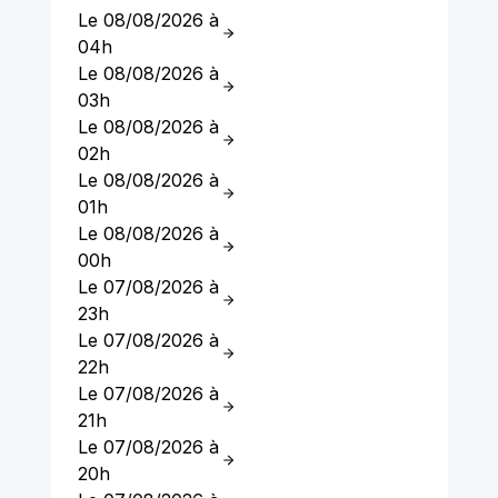
Le 08/08/2026 à
04h
Le 08/08/2026 à
03h
Le 08/08/2026 à
02h
Le 08/08/2026 à
01h
Le 08/08/2026 à
00h
Le 07/08/2026 à
23h
Le 07/08/2026 à
22h
Le 07/08/2026 à
21h
Le 07/08/2026 à
20h