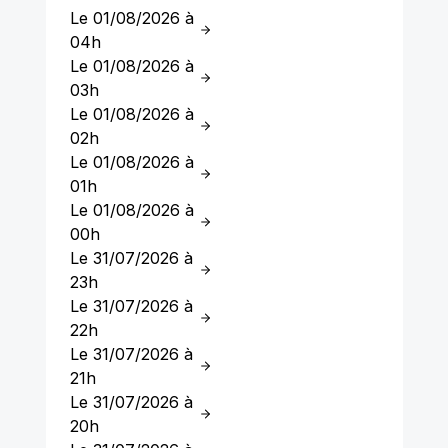
Le 01/08/2026 à
04h
Le 01/08/2026 à
03h
Le 01/08/2026 à
02h
Le 01/08/2026 à
01h
Le 01/08/2026 à
00h
Le 31/07/2026 à
23h
Le 31/07/2026 à
22h
Le 31/07/2026 à
21h
Le 31/07/2026 à
20h