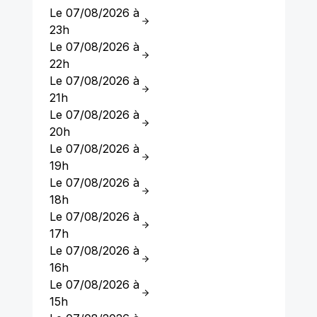
Le 07/08/2026 à
23h
Le 07/08/2026 à
22h
Le 07/08/2026 à
21h
Le 07/08/2026 à
20h
Le 07/08/2026 à
19h
Le 07/08/2026 à
18h
Le 07/08/2026 à
17h
Le 07/08/2026 à
16h
Le 07/08/2026 à
15h