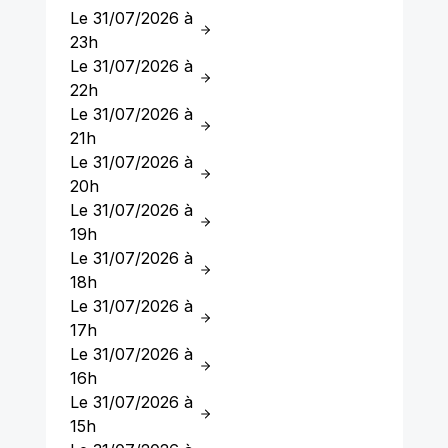
Le 31/07/2026 à
23h
Le 31/07/2026 à
22h
Le 31/07/2026 à
21h
Le 31/07/2026 à
20h
Le 31/07/2026 à
19h
Le 31/07/2026 à
18h
Le 31/07/2026 à
17h
Le 31/07/2026 à
16h
Le 31/07/2026 à
15h