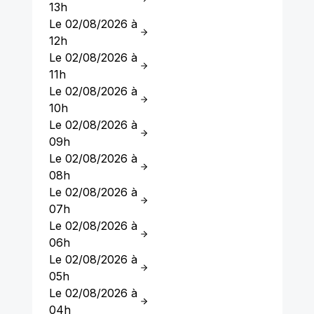
13h
Le 02/08/2026 à
12h
Le 02/08/2026 à
11h
Le 02/08/2026 à
10h
Le 02/08/2026 à
09h
Le 02/08/2026 à
08h
Le 02/08/2026 à
07h
Le 02/08/2026 à
06h
Le 02/08/2026 à
05h
Le 02/08/2026 à
04h