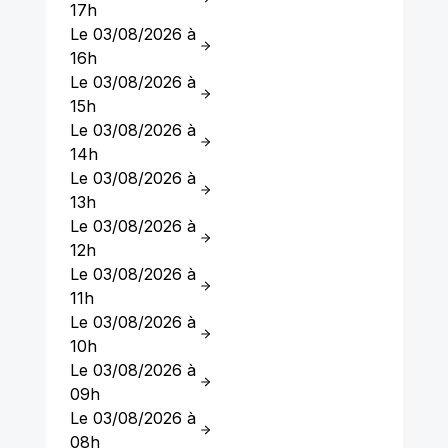
17h
Le 03/08/2026 à
16h
Le 03/08/2026 à
15h
Le 03/08/2026 à
14h
Le 03/08/2026 à
13h
Le 03/08/2026 à
12h
Le 03/08/2026 à
11h
Le 03/08/2026 à
10h
Le 03/08/2026 à
09h
Le 03/08/2026 à
08h