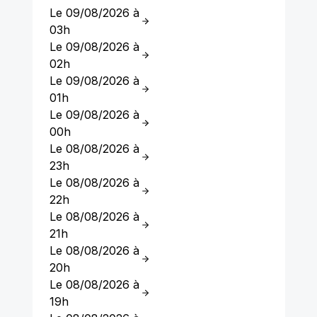
Le 09/08/2026 à
03h
Le 09/08/2026 à
02h
Le 09/08/2026 à
01h
Le 09/08/2026 à
00h
Le 08/08/2026 à
23h
Le 08/08/2026 à
22h
Le 08/08/2026 à
21h
Le 08/08/2026 à
20h
Le 08/08/2026 à
19h