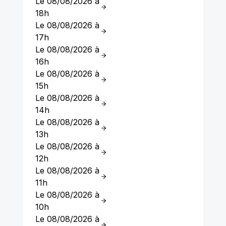
Le 08/08/2026 à
18h
Le 08/08/2026 à
17h
Le 08/08/2026 à
16h
Le 08/08/2026 à
15h
Le 08/08/2026 à
14h
Le 08/08/2026 à
13h
Le 08/08/2026 à
12h
Le 08/08/2026 à
11h
Le 08/08/2026 à
10h
Le 08/08/2026 à