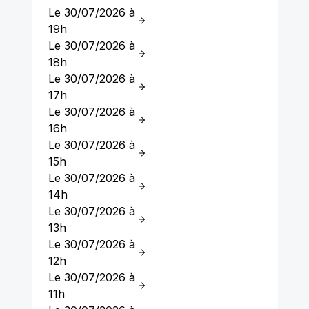
Le 30/07/2026 à
19h
Le 30/07/2026 à
18h
Le 30/07/2026 à
17h
Le 30/07/2026 à
16h
Le 30/07/2026 à
15h
Le 30/07/2026 à
14h
Le 30/07/2026 à
13h
Le 30/07/2026 à
12h
Le 30/07/2026 à
11h