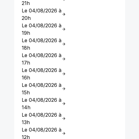
21h
Le 04/08/2026 à
20h
Le 04/08/2026 à
19h
Le 04/08/2026 à
18h
Le 04/08/2026 à
17h
Le 04/08/2026 à
16h
Le 04/08/2026 à
15h
Le 04/08/2026 à
14h
Le 04/08/2026 à
13h
Le 04/08/2026 à
12h