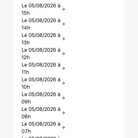
Le 05/08/2026 à
15h
Le 05/08/2026 à
14h
Le 05/08/2026 à
13h
Le 05/08/2026 à
12h
Le 05/08/2026 à
11h
Le 05/08/2026 à
10h
Le 05/08/2026 à
09h
Le 05/08/2026 à
08h
Le 05/08/2026 à
07h