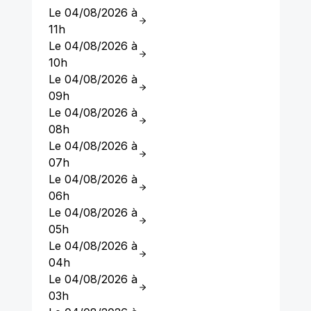
Le 04/08/2026 à
11h
Le 04/08/2026 à
10h
Le 04/08/2026 à
09h
Le 04/08/2026 à
08h
Le 04/08/2026 à
07h
Le 04/08/2026 à
06h
Le 04/08/2026 à
05h
Le 04/08/2026 à
04h
Le 04/08/2026 à
03h