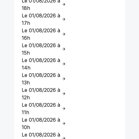
Le 01/08/2026 à
18h
Le 01/08/2026 à
17h
Le 01/08/2026 à
16h
Le 01/08/2026 à
15h
Le 01/08/2026 à
14h
Le 01/08/2026 à
13h
Le 01/08/2026 à
12h
Le 01/08/2026 à
11h
Le 01/08/2026 à
10h
Le 01/08/2026 à