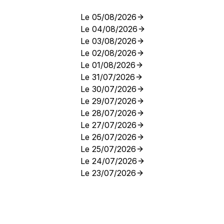
Le 05/08/2026
Le 04/08/2026
Le 03/08/2026
Le 02/08/2026
Le 01/08/2026
Le 31/07/2026
Le 30/07/2026
Le 29/07/2026
Le 28/07/2026
Le 27/07/2026
Le 26/07/2026
Le 25/07/2026
Le 24/07/2026
Le 23/07/2026