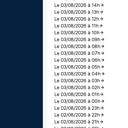
Le 03/08/2026 à 14h
Le 03/08/2026 à 13h
Le 03/08/2026 à 12h
Le 03/08/2026 à 11h
Le 03/08/2026 à 10h
Le 03/08/2026 à 09h
Le 03/08/2026 à 08h
Le 03/08/2026 à 07h
Le 03/08/2026 à 06h
Le 03/08/2026 à 05h
Le 03/08/2026 à 04h
Le 03/08/2026 à 03h
Le 03/08/2026 à 02h
Le 03/08/2026 à 01h
Le 03/08/2026 à 00h
Le 02/08/2026 à 23h
Le 02/08/2026 à 22h
Le 02/08/2026 à 21h