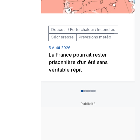
Douceur / Forte chaleur / Incendies
Sécheresse
Prévisions météo
5 Août 2026
La France pourrait rester
prisonnière d’un été sans
véritable répit
0
1
2
3
4
5