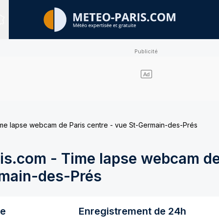
Sites expertisés
e lapse webcam de Paris centre - vue St-Germain-des-Prés
s.com - Time lapse webcam de
rmain-des-Prés
re
Enregistrement de 24h