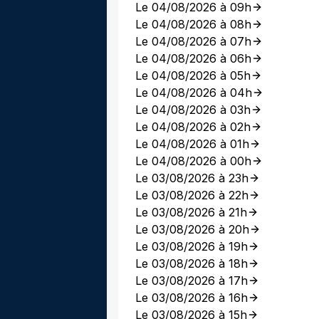
Le 04/08/2026 à 09h
Le 04/08/2026 à 08h
Le 04/08/2026 à 07h
Le 04/08/2026 à 06h
Le 04/08/2026 à 05h
Le 04/08/2026 à 04h
Le 04/08/2026 à 03h
Le 04/08/2026 à 02h
Le 04/08/2026 à 01h
Le 04/08/2026 à 00h
Le 03/08/2026 à 23h
Le 03/08/2026 à 22h
Le 03/08/2026 à 21h
Le 03/08/2026 à 20h
Le 03/08/2026 à 19h
Le 03/08/2026 à 18h
Le 03/08/2026 à 17h
Le 03/08/2026 à 16h
Le 03/08/2026 à 15h