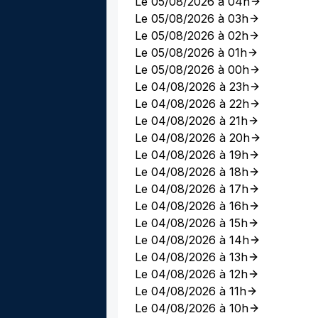
Le 05/08/2026 à 04h
Le 05/08/2026 à 03h
Le 05/08/2026 à 02h
Le 05/08/2026 à 01h
Le 05/08/2026 à 00h
Le 04/08/2026 à 23h
Le 04/08/2026 à 22h
Le 04/08/2026 à 21h
Le 04/08/2026 à 20h
Le 04/08/2026 à 19h
Le 04/08/2026 à 18h
Le 04/08/2026 à 17h
Le 04/08/2026 à 16h
Le 04/08/2026 à 15h
Le 04/08/2026 à 14h
Le 04/08/2026 à 13h
Le 04/08/2026 à 12h
Le 04/08/2026 à 11h
Le 04/08/2026 à 10h