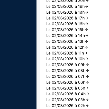
Le 02/08/2026 à 20h
Le 02/08/2026 à 19h
Le 02/08/2026 à 18h
Le 02/08/2026 à 17h
Le 02/08/2026 à 16h
Le 02/08/2026 à 15h
Le 02/08/2026 à 14h
Le 02/08/2026 à 13h
Le 02/08/2026 à 12h
Le 02/08/2026 à 11h
Le 02/08/2026 à 10h
Le 02/08/2026 à 09h
Le 02/08/2026 à 08h
Le 02/08/2026 à 07h
Le 02/08/2026 à 06h
Le 02/08/2026 à 05h
Le 02/08/2026 à 04h
Le 02/08/2026 à 03h
Le 02/08/2026 à 02h