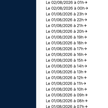
Le 02/08/2026 à 01h
Le 02/08/2026 à 00h
Le 01/08/2026 à 23h
Le 01/08/2026 à 22h
Le 01/08/2026 à 21h
Le 01/08/2026 à 20h
Le 01/08/2026 à 19h
Le 01/08/2026 à 18h
Le 01/08/2026 à 17h
Le 01/08/2026 à 16h
Le 01/08/2026 à 15h
Le 01/08/2026 à 14h
Le 01/08/2026 à 13h
Le 01/08/2026 à 12h
Le 01/08/2026 à 11h
Le 01/08/2026 à 10h
Le 01/08/2026 à 09h
Le 01/08/2026 à 08h
Le 01/08/2026 à 07h