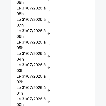
09h
Le 31/07/2026 à
08h
Le 31/07/2026 à
07h
Le 31/07/2026 à
06h
Le 31/07/2026 à
05h
Le 31/07/2026 à
04h
Le 31/07/2026 à
03h
Le 31/07/2026 à
02h
Le 31/07/2026 à
01h
Le 31/07/2026 à
00h