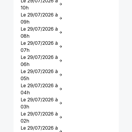
Le 29/07/2026 à
10h
Le 29/07/2026 à
09h
Le 29/07/2026 à
08h
Le 29/07/2026 à
07h
Le 29/07/2026 à
06h
Le 29/07/2026 à
05h
Le 29/07/2026 à
04h
Le 29/07/2026 à
03h
Le 29/07/2026 à
02h
Le 29/07/2026 à