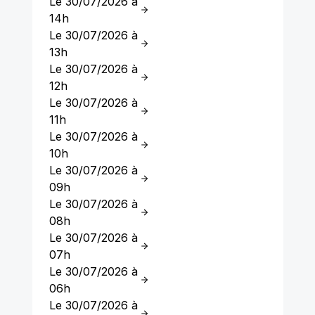
Le 30/07/2026 à
14h
Le 30/07/2026 à
13h
Le 30/07/2026 à
12h
Le 30/07/2026 à
11h
Le 30/07/2026 à
10h
Le 30/07/2026 à
09h
Le 30/07/2026 à
08h
Le 30/07/2026 à
07h
Le 30/07/2026 à
06h
Le 30/07/2026 à