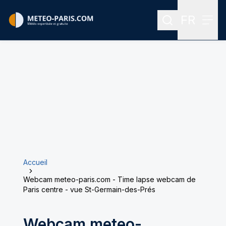
FR
Rechercher
Menu
Menu des
Accueil
Webcam meteo-paris.com - Time lapse webcam de
Paris centre - vue St-Germain-des-Prés
Webcam meteo-