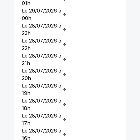
01h
Le 29/07/2026 à
00h
Le 28/07/2026 à
23h
Le 28/07/2026 à
22h
Le 28/07/2026 à
21h
Le 28/07/2026 à
20h
Le 28/07/2026 à
19h
Le 28/07/2026 à
18h
Le 28/07/2026 à
17h
Le 28/07/2026 à
16h