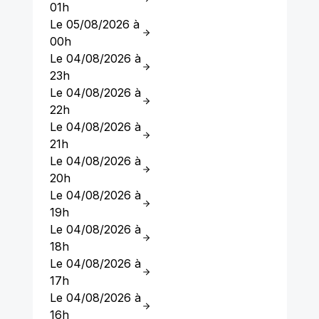
01h
Le 05/08/2026 à
00h
Le 04/08/2026 à
23h
Le 04/08/2026 à
22h
Le 04/08/2026 à
21h
Le 04/08/2026 à
20h
Le 04/08/2026 à
19h
Le 04/08/2026 à
18h
Le 04/08/2026 à
17h
Le 04/08/2026 à
16h