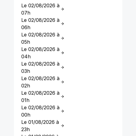
Le 02/08/2026 à
07h
Le 02/08/2026 à
06h
Le 02/08/2026 à
05h
Le 02/08/2026 à
04h
Le 02/08/2026 à
03h
Le 02/08/2026 à
02h
Le 02/08/2026 à
01h
Le 02/08/2026 à
00h
Le 01/08/2026 à
23h