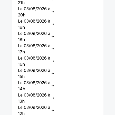
21h
Le 03/08/2026 à
20h
Le 03/08/2026 à
19h
Le 03/08/2026 à
18h
Le 03/08/2026 à
17h
Le 03/08/2026 à
16h
Le 03/08/2026 à
15h
Le 03/08/2026 à
14h
Le 03/08/2026 à
13h
Le 03/08/2026 à
12h