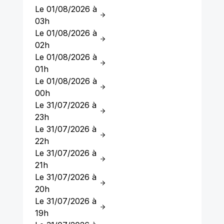
Le 01/08/2026 à
03h
Le 01/08/2026 à
02h
Le 01/08/2026 à
01h
Le 01/08/2026 à
00h
Le 31/07/2026 à
23h
Le 31/07/2026 à
22h
Le 31/07/2026 à
21h
Le 31/07/2026 à
20h
Le 31/07/2026 à
19h