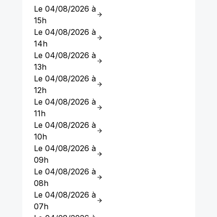
Le 04/08/2026 à
15h
Le 04/08/2026 à
14h
Le 04/08/2026 à
13h
Le 04/08/2026 à
12h
Le 04/08/2026 à
11h
Le 04/08/2026 à
10h
Le 04/08/2026 à
09h
Le 04/08/2026 à
08h
Le 04/08/2026 à
07h