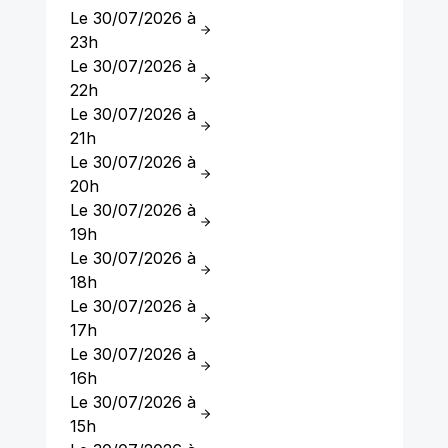
Le 30/07/2026 à
23h
Le 30/07/2026 à
22h
Le 30/07/2026 à
21h
Le 30/07/2026 à
20h
Le 30/07/2026 à
19h
Le 30/07/2026 à
18h
Le 30/07/2026 à
17h
Le 30/07/2026 à
16h
Le 30/07/2026 à
15h