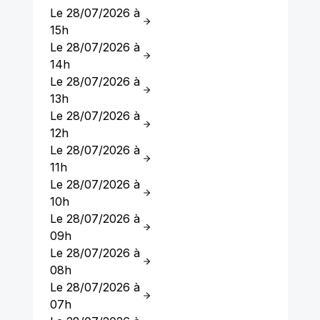
Le 28/07/2026 à
15h
Le 28/07/2026 à
14h
Le 28/07/2026 à
13h
Le 28/07/2026 à
12h
Le 28/07/2026 à
11h
Le 28/07/2026 à
10h
Le 28/07/2026 à
09h
Le 28/07/2026 à
08h
Le 28/07/2026 à
07h