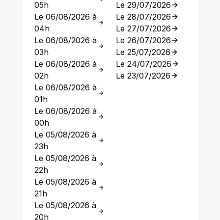
05h
Le 29/07/2026
Le 06/08/2026 à
Le 28/07/2026
04h
Le 27/07/2026
Le 06/08/2026 à
Le 26/07/2026
03h
Le 25/07/2026
Le 06/08/2026 à
Le 24/07/2026
02h
Le 23/07/2026
Le 06/08/2026 à
01h
Le 06/08/2026 à
00h
Le 05/08/2026 à
23h
Le 05/08/2026 à
22h
Le 05/08/2026 à
21h
Le 05/08/2026 à
20h