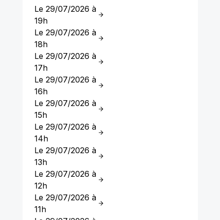
Le 29/07/2026 à
19h
Le 29/07/2026 à
18h
Le 29/07/2026 à
17h
Le 29/07/2026 à
16h
Le 29/07/2026 à
15h
Le 29/07/2026 à
14h
Le 29/07/2026 à
13h
Le 29/07/2026 à
12h
Le 29/07/2026 à
11h