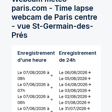
paris.com - Time lapse
webcam de Paris centre
- vue St-Germain-des-
Prés
Enregistrement
Enregistrement
d'une heure
de 24h
Le 07/08/2026 à
Le 06/08/2026
08h
Le 05/08/2026
Le 07/08/2026 à
Le 04/08/2026
07h
Le 03/08/2026
Le 07/08/2026 à
Le 02/08/2026
06h
Le 01/08/2026
Le 07/08/2026 à
Le 31/07/2026