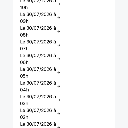
Le 30/07/2026 à
10h
Le 30/07/2026 à
09h
Le 30/07/2026 à
08h
Le 30/07/2026 à
07h
Le 30/07/2026 à
06h
Le 30/07/2026 à
05h
Le 30/07/2026 à
04h
Le 30/07/2026 à
03h
Le 30/07/2026 à
02h
Le 30/07/2026 à