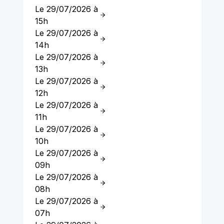
Le 29/07/2026 à
15h
Le 29/07/2026 à
14h
Le 29/07/2026 à
13h
Le 29/07/2026 à
12h
Le 29/07/2026 à
11h
Le 29/07/2026 à
10h
Le 29/07/2026 à
09h
Le 29/07/2026 à
08h
Le 29/07/2026 à
07h