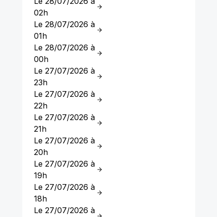
Le 28/07/2026 à
02h
Le 28/07/2026 à
01h
Le 28/07/2026 à
00h
Le 27/07/2026 à
23h
Le 27/07/2026 à
22h
Le 27/07/2026 à
21h
Le 27/07/2026 à
20h
Le 27/07/2026 à
19h
Le 27/07/2026 à
18h
Le 27/07/2026 à