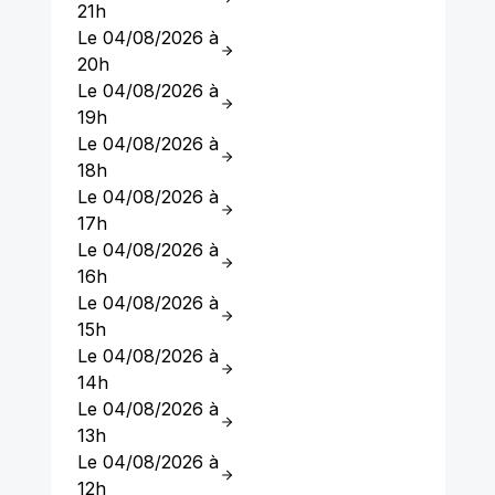
21h
Le 04/08/2026 à
20h
Le 04/08/2026 à
19h
Le 04/08/2026 à
18h
Le 04/08/2026 à
17h
Le 04/08/2026 à
16h
Le 04/08/2026 à
15h
Le 04/08/2026 à
14h
Le 04/08/2026 à
13h
Le 04/08/2026 à
12h