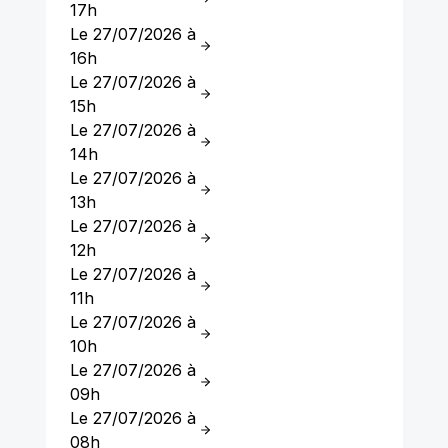
17h
Le 27/07/2026 à
16h
Le 27/07/2026 à
15h
Le 27/07/2026 à
14h
Le 27/07/2026 à
13h
Le 27/07/2026 à
12h
Le 27/07/2026 à
11h
Le 27/07/2026 à
10h
Le 27/07/2026 à
09h
Le 27/07/2026 à
08h