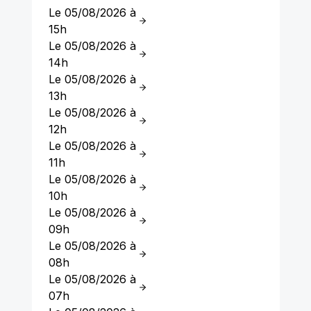
Le 05/08/2026 à
15h
Le 05/08/2026 à
14h
Le 05/08/2026 à
13h
Le 05/08/2026 à
12h
Le 05/08/2026 à
11h
Le 05/08/2026 à
10h
Le 05/08/2026 à
09h
Le 05/08/2026 à
08h
Le 05/08/2026 à
07h