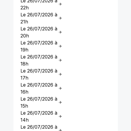
Le 26/07/2026 à
22h
Le 26/07/2026 à
21h
Le 26/07/2026 à
20h
Le 26/07/2026 à
19h
Le 26/07/2026 à
18h
Le 26/07/2026 à
17h
Le 26/07/2026 à
16h
Le 26/07/2026 à
15h
Le 26/07/2026 à
14h
Le 26/07/2026 à