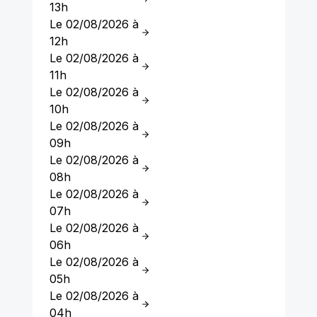
13h
Le 02/08/2026 à
12h
Le 02/08/2026 à
11h
Le 02/08/2026 à
10h
Le 02/08/2026 à
09h
Le 02/08/2026 à
08h
Le 02/08/2026 à
07h
Le 02/08/2026 à
06h
Le 02/08/2026 à
05h
Le 02/08/2026 à
04h