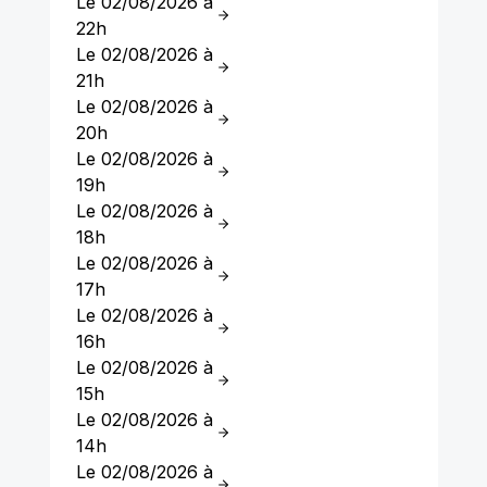
Le 02/08/2026 à
22h
Le 02/08/2026 à
21h
Le 02/08/2026 à
20h
Le 02/08/2026 à
19h
Le 02/08/2026 à
18h
Le 02/08/2026 à
17h
Le 02/08/2026 à
16h
Le 02/08/2026 à
15h
Le 02/08/2026 à
14h
Le 02/08/2026 à