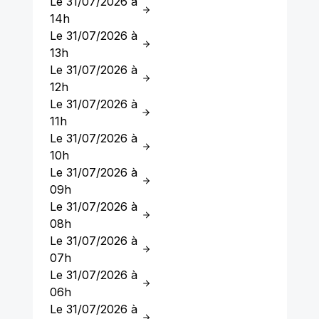
Le 31/07/2026 à
14h
Le 31/07/2026 à
13h
Le 31/07/2026 à
12h
Le 31/07/2026 à
11h
Le 31/07/2026 à
10h
Le 31/07/2026 à
09h
Le 31/07/2026 à
08h
Le 31/07/2026 à
07h
Le 31/07/2026 à
06h
Le 31/07/2026 à