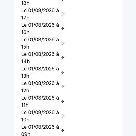
18h
Le 01/08/2026 à
17h
Le 01/08/2026 à
16h
Le 01/08/2026 à
15h
Le 01/08/2026 à
14h
Le 01/08/2026 à
13h
Le 01/08/2026 à
12h
Le 01/08/2026 à
11h
Le 01/08/2026 à
10h
Le 01/08/2026 à
09h