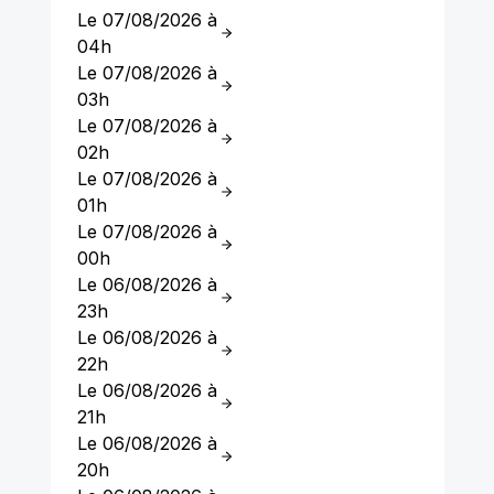
Le 07/08/2026 à
04h
Le 07/08/2026 à
03h
Le 07/08/2026 à
02h
Le 07/08/2026 à
01h
Le 07/08/2026 à
00h
Le 06/08/2026 à
23h
Le 06/08/2026 à
22h
Le 06/08/2026 à
21h
Le 06/08/2026 à
20h