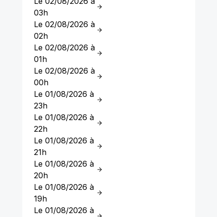
Le 02/08/2026 à
03h
Le 02/08/2026 à
02h
Le 02/08/2026 à
01h
Le 02/08/2026 à
00h
Le 01/08/2026 à
23h
Le 01/08/2026 à
22h
Le 01/08/2026 à
21h
Le 01/08/2026 à
20h
Le 01/08/2026 à
19h
Le 01/08/2026 à