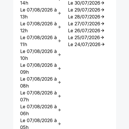
14h
Le 30/07/2026
Le 07/08/2026 à
Le 29/07/2026
13h
Le 28/07/2026
Le 07/08/2026 à
Le 27/07/2026
12h
Le 26/07/2026
Le 07/08/2026 à
Le 25/07/2026
11h
Le 24/07/2026
Le 07/08/2026 à
10h
Le 07/08/2026 à
09h
Le 07/08/2026 à
08h
Le 07/08/2026 à
07h
Le 07/08/2026 à
06h
Le 07/08/2026 à
05h