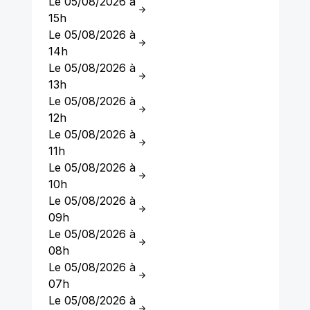
Le 05/08/2026 à
15h
Le 05/08/2026 à
14h
Le 05/08/2026 à
13h
Le 05/08/2026 à
12h
Le 05/08/2026 à
11h
Le 05/08/2026 à
10h
Le 05/08/2026 à
09h
Le 05/08/2026 à
08h
Le 05/08/2026 à
07h
Le 05/08/2026 à