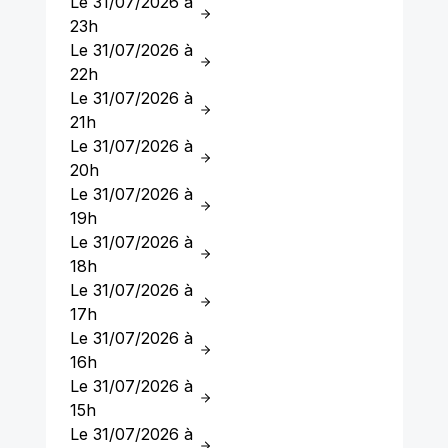
Le 31/07/2026 à
23h
Le 31/07/2026 à
22h
Le 31/07/2026 à
21h
Le 31/07/2026 à
20h
Le 31/07/2026 à
19h
Le 31/07/2026 à
18h
Le 31/07/2026 à
17h
Le 31/07/2026 à
16h
Le 31/07/2026 à
15h
Le 31/07/2026 à