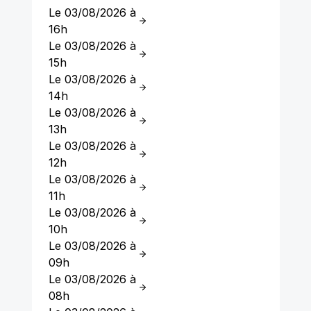
Le 03/08/2026 à
16h
Le 03/08/2026 à
15h
Le 03/08/2026 à
14h
Le 03/08/2026 à
13h
Le 03/08/2026 à
12h
Le 03/08/2026 à
11h
Le 03/08/2026 à
10h
Le 03/08/2026 à
09h
Le 03/08/2026 à
08h