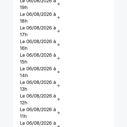
Le 06/08/2026 à
19h
Le 06/08/2026 à
18h
Le 06/08/2026 à
17h
Le 06/08/2026 à
16h
Le 06/08/2026 à
15h
Le 06/08/2026 à
14h
Le 06/08/2026 à
13h
Le 06/08/2026 à
12h
Le 06/08/2026 à
11h
Le 06/08/2026 à