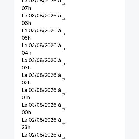
Le 03/08/2026 à
07h
Le 03/08/2026 à
06h
Le 03/08/2026 à
05h
Le 03/08/2026 à
04h
Le 03/08/2026 à
03h
Le 03/08/2026 à
02h
Le 03/08/2026 à
01h
Le 03/08/2026 à
00h
Le 02/08/2026 à
23h
Le 02/08/2026 à