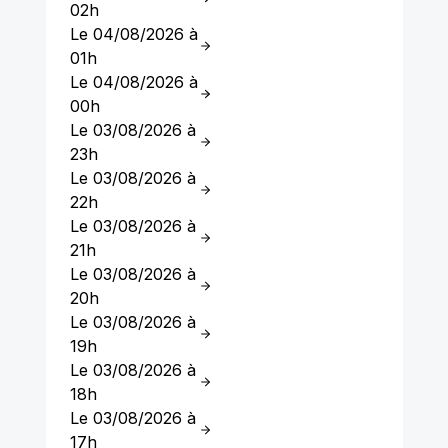
02h
Le 04/08/2026 à
01h
Le 04/08/2026 à
00h
Le 03/08/2026 à
23h
Le 03/08/2026 à
22h
Le 03/08/2026 à
21h
Le 03/08/2026 à
20h
Le 03/08/2026 à
19h
Le 03/08/2026 à
18h
Le 03/08/2026 à
17h