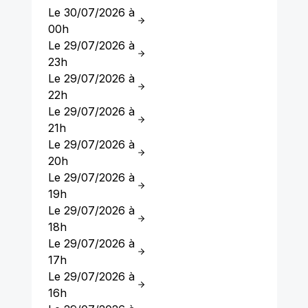
Le 30/07/2026 à
00h
Le 29/07/2026 à
23h
Le 29/07/2026 à
22h
Le 29/07/2026 à
21h
Le 29/07/2026 à
20h
Le 29/07/2026 à
19h
Le 29/07/2026 à
18h
Le 29/07/2026 à
17h
Le 29/07/2026 à
16h