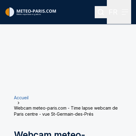
FR
Rechercher
Menu
Menu des
Accueil
Webcam meteo-paris.com - Time lapse webcam de
Paris centre - vue St-Germain-des-Prés
Webcam meteo-