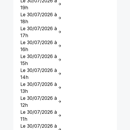
Le 30/07/2026 à
19h
Le 30/07/2026 à
18h
Le 30/07/2026 à
17h
Le 30/07/2026 à
16h
Le 30/07/2026 à
15h
Le 30/07/2026 à
14h
Le 30/07/2026 à
13h
Le 30/07/2026 à
12h
Le 30/07/2026 à
11h
Le 30/07/2026 à