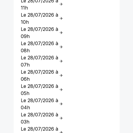
Le 28/07/2026 à
11h
Le 28/07/2026 à
10h
Le 28/07/2026 à
09h
Le 28/07/2026 à
08h
Le 28/07/2026 à
07h
Le 28/07/2026 à
06h
Le 28/07/2026 à
05h
Le 28/07/2026 à
04h
Le 28/07/2026 à
03h
Le 28/07/2026 à