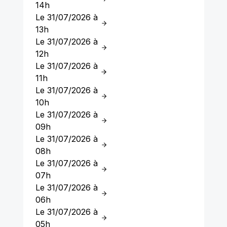
14h
Le 31/07/2026 à
13h
Le 31/07/2026 à
12h
Le 31/07/2026 à
11h
Le 31/07/2026 à
10h
Le 31/07/2026 à
09h
Le 31/07/2026 à
08h
Le 31/07/2026 à
07h
Le 31/07/2026 à
06h
Le 31/07/2026 à
05h