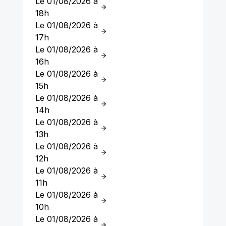
Le 01/08/2026 à
18h
Le 01/08/2026 à
17h
Le 01/08/2026 à
16h
Le 01/08/2026 à
15h
Le 01/08/2026 à
14h
Le 01/08/2026 à
13h
Le 01/08/2026 à
12h
Le 01/08/2026 à
11h
Le 01/08/2026 à
10h
Le 01/08/2026 à