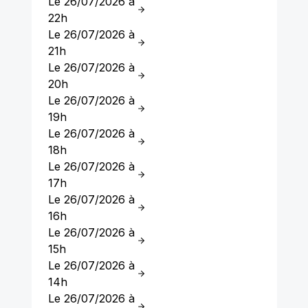
Le 26/07/2026 à
22h
Le 26/07/2026 à
21h
Le 26/07/2026 à
20h
Le 26/07/2026 à
19h
Le 26/07/2026 à
18h
Le 26/07/2026 à
17h
Le 26/07/2026 à
16h
Le 26/07/2026 à
15h
Le 26/07/2026 à
14h
Le 26/07/2026 à