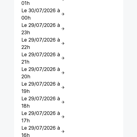
01h
Le 30/07/2026 à
00h
Le 29/07/2026 à
23h
Le 29/07/2026 à
22h
Le 29/07/2026 à
21h
Le 29/07/2026 à
20h
Le 29/07/2026 à
19h
Le 29/07/2026 à
18h
Le 29/07/2026 à
17h
Le 29/07/2026 à
16h