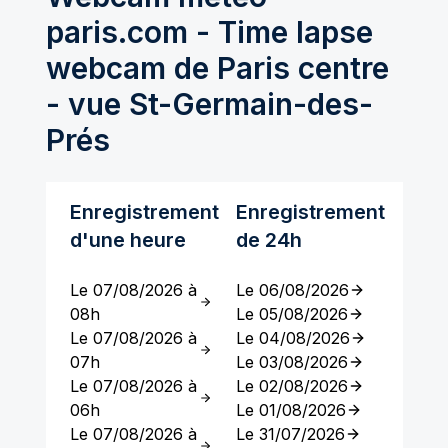
paris.com - Time lapse
webcam de Paris centre
- vue St-Germain-des-
Prés
Enregistrement
Enregistrement
d'une heure
de 24h
Le 07/08/2026 à
Le 06/08/2026
08h
Le 05/08/2026
Le 07/08/2026 à
Le 04/08/2026
07h
Le 03/08/2026
Le 07/08/2026 à
Le 02/08/2026
06h
Le 01/08/2026
Le 07/08/2026 à
Le 31/07/2026