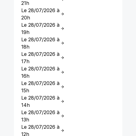
21h
Le 28/07/2026 à
20h
Le 28/07/2026 à
19h
Le 28/07/2026 à
18h
Le 28/07/2026 à
17h
Le 28/07/2026 à
16h
Le 28/07/2026 à
15h
Le 28/07/2026 à
14h
Le 28/07/2026 à
13h
Le 28/07/2026 à
12h