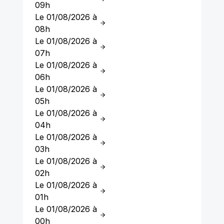
09h
Le 01/08/2026 à
08h
Le 01/08/2026 à
07h
Le 01/08/2026 à
06h
Le 01/08/2026 à
05h
Le 01/08/2026 à
04h
Le 01/08/2026 à
03h
Le 01/08/2026 à
02h
Le 01/08/2026 à
01h
Le 01/08/2026 à
00h