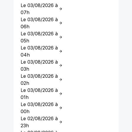
Le 03/08/2026 à
07h
Le 03/08/2026 à
06h
Le 03/08/2026 à
05h
Le 03/08/2026 à
04h
Le 03/08/2026 à
03h
Le 03/08/2026 à
02h
Le 03/08/2026 à
01h
Le 03/08/2026 à
00h
Le 02/08/2026 à
23h