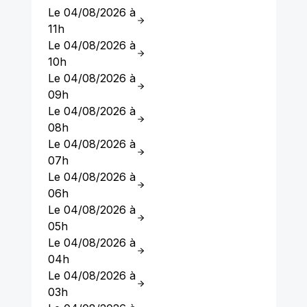
Le 04/08/2026 à
11h
Le 04/08/2026 à
10h
Le 04/08/2026 à
09h
Le 04/08/2026 à
08h
Le 04/08/2026 à
07h
Le 04/08/2026 à
06h
Le 04/08/2026 à
05h
Le 04/08/2026 à
04h
Le 04/08/2026 à
03h