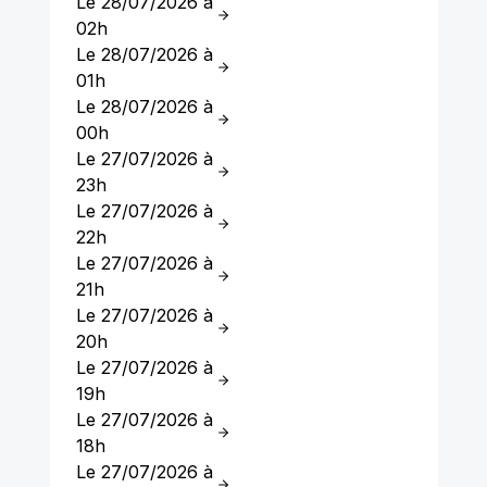
Le 28/07/2026 à
02h
Le 28/07/2026 à
01h
Le 28/07/2026 à
00h
Le 27/07/2026 à
23h
Le 27/07/2026 à
22h
Le 27/07/2026 à
21h
Le 27/07/2026 à
20h
Le 27/07/2026 à
19h
Le 27/07/2026 à
18h
Le 27/07/2026 à