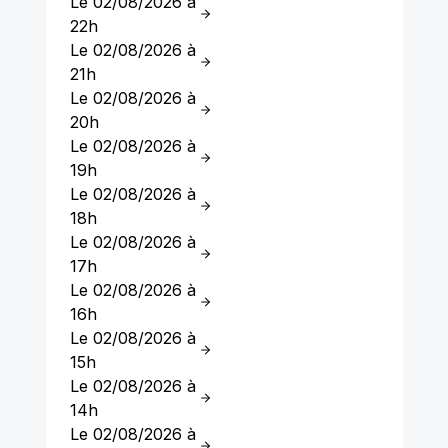
Le 02/08/2026 à
22h
Le 02/08/2026 à
21h
Le 02/08/2026 à
20h
Le 02/08/2026 à
19h
Le 02/08/2026 à
18h
Le 02/08/2026 à
17h
Le 02/08/2026 à
16h
Le 02/08/2026 à
15h
Le 02/08/2026 à
14h
Le 02/08/2026 à