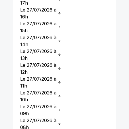
17h
Le 27/07/2026 à
16h
Le 27/07/2026 à
15h
Le 27/07/2026 à
14h
Le 27/07/2026 à
13h
Le 27/07/2026 à
12h
Le 27/07/2026 à
11h
Le 27/07/2026 à
10h
Le 27/07/2026 à
09h
Le 27/07/2026 à
08h