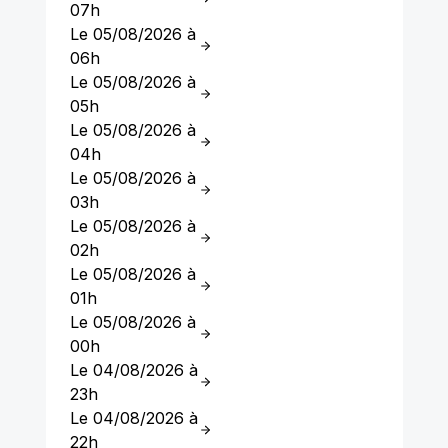
07h
Le 05/08/2026 à
06h
Le 05/08/2026 à
05h
Le 05/08/2026 à
04h
Le 05/08/2026 à
03h
Le 05/08/2026 à
02h
Le 05/08/2026 à
01h
Le 05/08/2026 à
00h
Le 04/08/2026 à
23h
Le 04/08/2026 à
22h