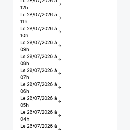
Le 28/07/2026 à
12h
Le 28/07/2026 à
11h
Le 28/07/2026 à
10h
Le 28/07/2026 à
09h
Le 28/07/2026 à
08h
Le 28/07/2026 à
07h
Le 28/07/2026 à
06h
Le 28/07/2026 à
05h
Le 28/07/2026 à
04h
Le 28/07/2026 à