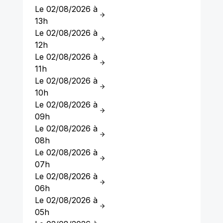
Le 02/08/2026 à
13h
Le 02/08/2026 à
12h
Le 02/08/2026 à
11h
Le 02/08/2026 à
10h
Le 02/08/2026 à
09h
Le 02/08/2026 à
08h
Le 02/08/2026 à
07h
Le 02/08/2026 à
06h
Le 02/08/2026 à
05h