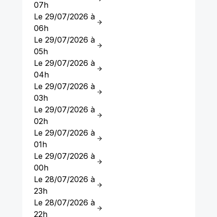
07h
Le 29/07/2026 à
06h
Le 29/07/2026 à
05h
Le 29/07/2026 à
04h
Le 29/07/2026 à
03h
Le 29/07/2026 à
02h
Le 29/07/2026 à
01h
Le 29/07/2026 à
00h
Le 28/07/2026 à
23h
Le 28/07/2026 à
22h