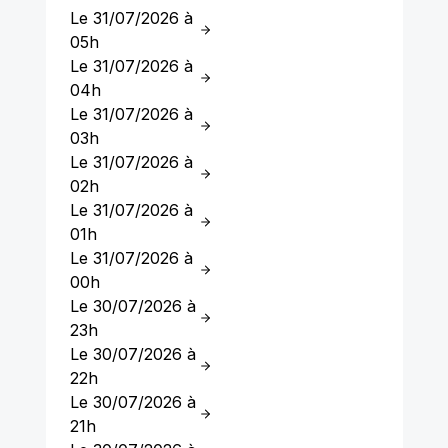
Le 31/07/2026 à
05h
Le 31/07/2026 à
04h
Le 31/07/2026 à
03h
Le 31/07/2026 à
02h
Le 31/07/2026 à
01h
Le 31/07/2026 à
00h
Le 30/07/2026 à
23h
Le 30/07/2026 à
22h
Le 30/07/2026 à
21h