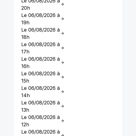
Le 06/08/2026 à
20h
Le 06/08/2026 à
19h
Le 06/08/2026 à
18h
Le 06/08/2026 à
17h
Le 06/08/2026 à
16h
Le 06/08/2026 à
15h
Le 06/08/2026 à
14h
Le 06/08/2026 à
13h
Le 06/08/2026 à
12h
Le 06/08/2026 à