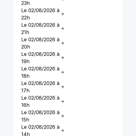
23h
Le 02/08/2026 à
22h
Le 02/08/2026 à
21h
Le 02/08/2026 à
20h
Le 02/08/2026 à
19h
Le 02/08/2026 à
18h
Le 02/08/2026 à
17h
Le 02/08/2026 à
16h
Le 02/08/2026 à
15h
Le 02/08/2026 à
14h