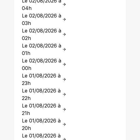
Le 02/08/2026 à
04h
Le 02/08/2026 à
03h
Le 02/08/2026 à
02h
Le 02/08/2026 à
01h
Le 02/08/2026 à
00h
Le 01/08/2026 à
23h
Le 01/08/2026 à
22h
Le 01/08/2026 à
21h
Le 01/08/2026 à
20h
Le 01/08/2026 à