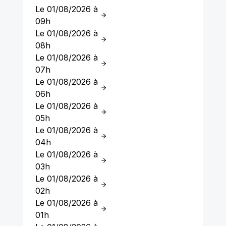
Le 01/08/2026 à
09h
Le 01/08/2026 à
08h
Le 01/08/2026 à
07h
Le 01/08/2026 à
06h
Le 01/08/2026 à
05h
Le 01/08/2026 à
04h
Le 01/08/2026 à
03h
Le 01/08/2026 à
02h
Le 01/08/2026 à
01h