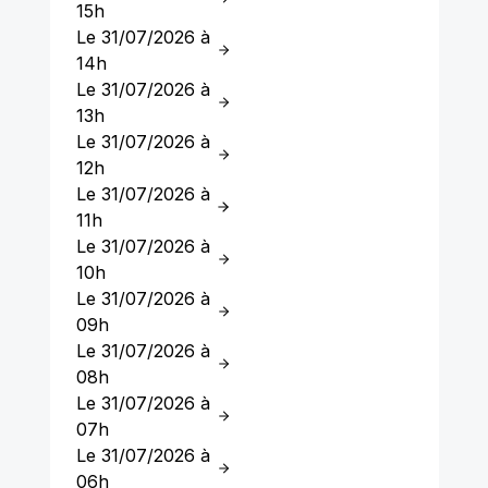
15h
Le 31/07/2026 à
14h
Le 31/07/2026 à
13h
Le 31/07/2026 à
12h
Le 31/07/2026 à
11h
Le 31/07/2026 à
10h
Le 31/07/2026 à
09h
Le 31/07/2026 à
08h
Le 31/07/2026 à
07h
Le 31/07/2026 à
06h