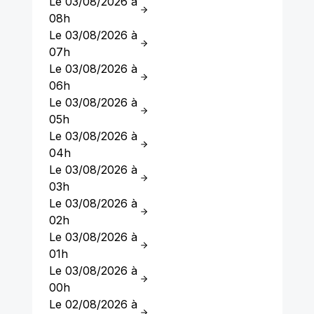
Le 03/08/2026 à
08h
Le 03/08/2026 à
07h
Le 03/08/2026 à
06h
Le 03/08/2026 à
05h
Le 03/08/2026 à
04h
Le 03/08/2026 à
03h
Le 03/08/2026 à
02h
Le 03/08/2026 à
01h
Le 03/08/2026 à
00h
Le 02/08/2026 à