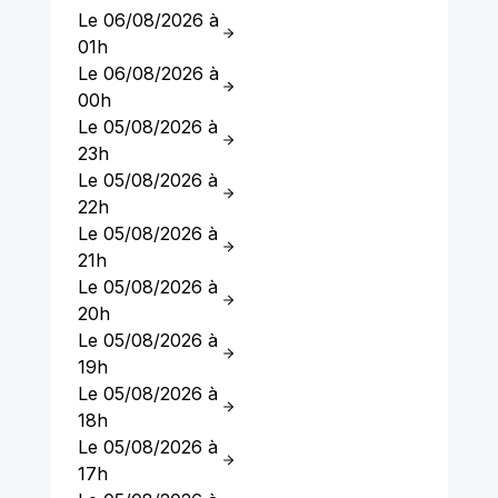
Le 06/08/2026 à
01h
Le 06/08/2026 à
00h
Le 05/08/2026 à
23h
Le 05/08/2026 à
22h
Le 05/08/2026 à
21h
Le 05/08/2026 à
20h
Le 05/08/2026 à
19h
Le 05/08/2026 à
18h
Le 05/08/2026 à
17h