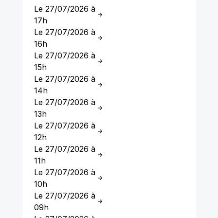
Le 27/07/2026 à
17h
Le 27/07/2026 à
16h
Le 27/07/2026 à
15h
Le 27/07/2026 à
14h
Le 27/07/2026 à
13h
Le 27/07/2026 à
12h
Le 27/07/2026 à
11h
Le 27/07/2026 à
10h
Le 27/07/2026 à
09h