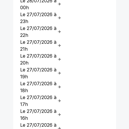
Le 28/07/2026 à
00h
Le 27/07/2026 à
23h
Le 27/07/2026 à
22h
Le 27/07/2026 à
21h
Le 27/07/2026 à
20h
Le 27/07/2026 à
19h
Le 27/07/2026 à
18h
Le 27/07/2026 à
17h
Le 27/07/2026 à
16h
Le 27/07/2026 à