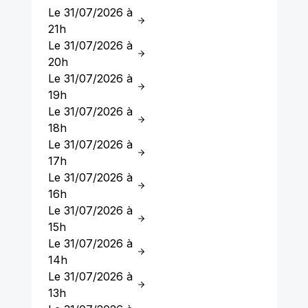
Le 31/07/2026 à
21h
Le 31/07/2026 à
20h
Le 31/07/2026 à
19h
Le 31/07/2026 à
18h
Le 31/07/2026 à
17h
Le 31/07/2026 à
16h
Le 31/07/2026 à
15h
Le 31/07/2026 à
14h
Le 31/07/2026 à
13h