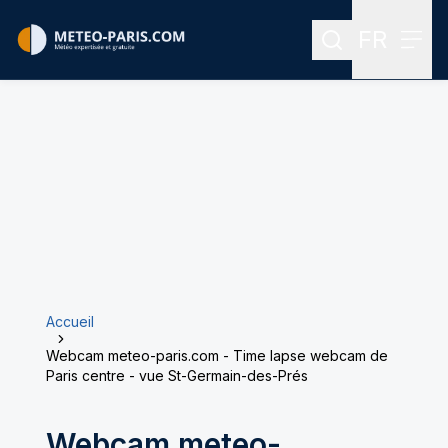
FR
Rechercher
Menu
Menu des
Accueil
Webcam meteo-paris.com - Time lapse webcam de
Paris centre - vue St-Germain-des-Prés
Webcam meteo-