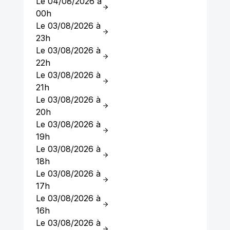
Le 04/08/2026 à
00h
Le 03/08/2026 à
23h
Le 03/08/2026 à
22h
Le 03/08/2026 à
21h
Le 03/08/2026 à
20h
Le 03/08/2026 à
19h
Le 03/08/2026 à
18h
Le 03/08/2026 à
17h
Le 03/08/2026 à
16h
Le 03/08/2026 à