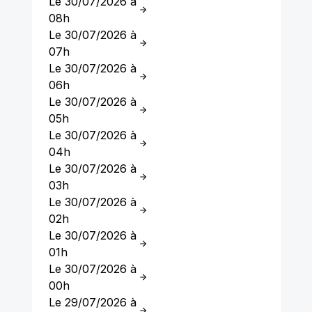
Le 30/07/2026 à
08h
Le 30/07/2026 à
07h
Le 30/07/2026 à
06h
Le 30/07/2026 à
05h
Le 30/07/2026 à
04h
Le 30/07/2026 à
03h
Le 30/07/2026 à
02h
Le 30/07/2026 à
01h
Le 30/07/2026 à
00h
Le 29/07/2026 à