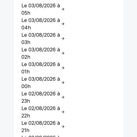
Le 03/08/2026 à
05h
Le 03/08/2026 à
04h
Le 03/08/2026 à
03h
Le 03/08/2026 à
02h
Le 03/08/2026 à
01h
Le 03/08/2026 à
00h
Le 02/08/2026 à
23h
Le 02/08/2026 à
22h
Le 02/08/2026 à
21h