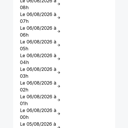
Le 06/08/2026 à
08h
Le 06/08/2026 à
07h
Le 06/08/2026 à
06h
Le 06/08/2026 à
05h
Le 06/08/2026 à
04h
Le 06/08/2026 à
03h
Le 06/08/2026 à
02h
Le 06/08/2026 à
01h
Le 06/08/2026 à
00h
Le 05/08/2026 à