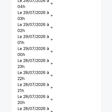
Le 29/07/2026 à
04h
Le 29/07/2026 à
03h
Le 29/07/2026 à
02h
Le 29/07/2026 à
01h
Le 29/07/2026 à
00h
Le 28/07/2026 à
23h
Le 28/07/2026 à
22h
Le 28/07/2026 à
21h
Le 28/07/2026 à
20h
Le 28/07/2026 à