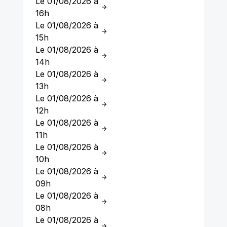
Le 01/08/2026 à
16h
Le 01/08/2026 à
15h
Le 01/08/2026 à
14h
Le 01/08/2026 à
13h
Le 01/08/2026 à
12h
Le 01/08/2026 à
11h
Le 01/08/2026 à
10h
Le 01/08/2026 à
09h
Le 01/08/2026 à
08h
Le 01/08/2026 à