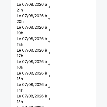
Le 07/08/2026 à
21h
Le 07/08/2026 à
20h
Le 07/08/2026 à
19h
Le 07/08/2026 à
18h
Le 07/08/2026 à
17h
Le 07/08/2026 à
16h
Le 07/08/2026 à
15h
Le 07/08/2026 à
14h
Le 07/08/2026 à
13h