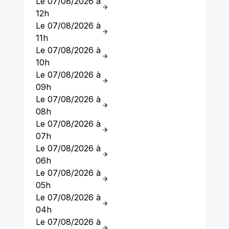
Le 07/08/2026 à
12h
Le 07/08/2026 à
11h
Le 07/08/2026 à
10h
Le 07/08/2026 à
09h
Le 07/08/2026 à
08h
Le 07/08/2026 à
07h
Le 07/08/2026 à
06h
Le 07/08/2026 à
05h
Le 07/08/2026 à
04h
Le 07/08/2026 à