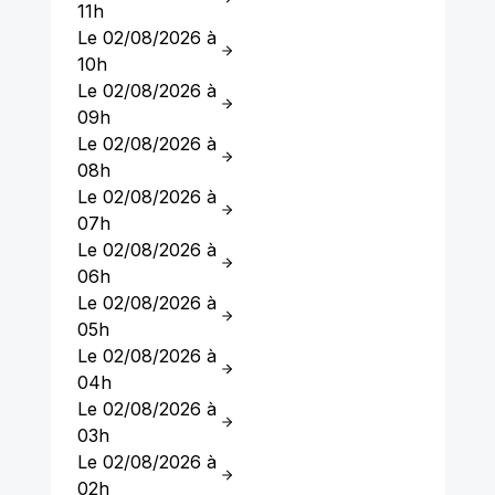
11h
Le 02/08/2026 à
10h
Le 02/08/2026 à
09h
Le 02/08/2026 à
08h
Le 02/08/2026 à
07h
Le 02/08/2026 à
06h
Le 02/08/2026 à
05h
Le 02/08/2026 à
04h
Le 02/08/2026 à
03h
Le 02/08/2026 à
02h