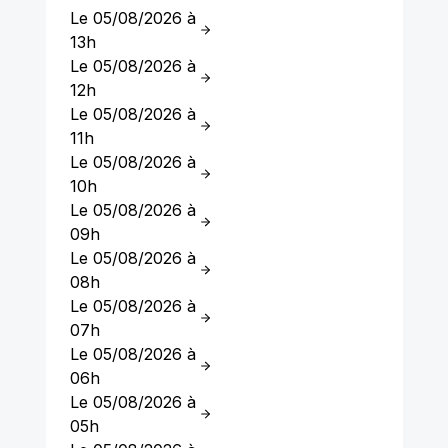
Le 05/08/2026 à
13h
Le 05/08/2026 à
12h
Le 05/08/2026 à
11h
Le 05/08/2026 à
10h
Le 05/08/2026 à
09h
Le 05/08/2026 à
08h
Le 05/08/2026 à
07h
Le 05/08/2026 à
06h
Le 05/08/2026 à
05h