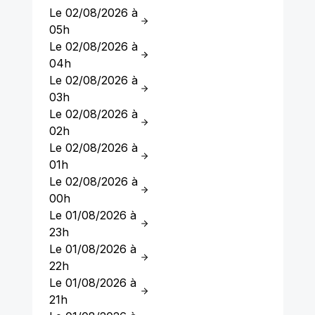
Le 02/08/2026 à
05h
Le 02/08/2026 à
04h
Le 02/08/2026 à
03h
Le 02/08/2026 à
02h
Le 02/08/2026 à
01h
Le 02/08/2026 à
00h
Le 01/08/2026 à
23h
Le 01/08/2026 à
22h
Le 01/08/2026 à
21h