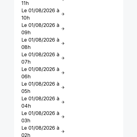
11h
Le 01/08/2026 à
10h
Le 01/08/2026 à
09h
Le 01/08/2026 à
08h
Le 01/08/2026 à
07h
Le 01/08/2026 à
06h
Le 01/08/2026 à
05h
Le 01/08/2026 à
04h
Le 01/08/2026 à
03h
Le 01/08/2026 à
02h