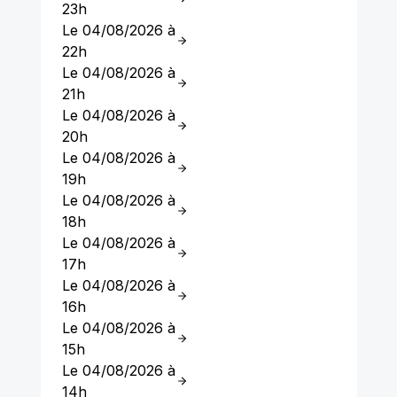
23h
Le 04/08/2026 à
22h
Le 04/08/2026 à
21h
Le 04/08/2026 à
20h
Le 04/08/2026 à
19h
Le 04/08/2026 à
18h
Le 04/08/2026 à
17h
Le 04/08/2026 à
16h
Le 04/08/2026 à
15h
Le 04/08/2026 à
14h