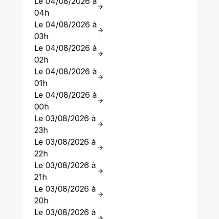
Le 04/08/2026 à
04h
Le 04/08/2026 à
03h
Le 04/08/2026 à
02h
Le 04/08/2026 à
01h
Le 04/08/2026 à
00h
Le 03/08/2026 à
23h
Le 03/08/2026 à
22h
Le 03/08/2026 à
21h
Le 03/08/2026 à
20h
Le 03/08/2026 à