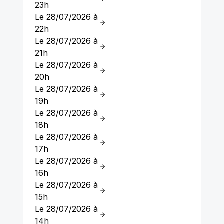
23h
Le 28/07/2026 à
22h
Le 28/07/2026 à
21h
Le 28/07/2026 à
20h
Le 28/07/2026 à
19h
Le 28/07/2026 à
18h
Le 28/07/2026 à
17h
Le 28/07/2026 à
16h
Le 28/07/2026 à
15h
Le 28/07/2026 à
14h