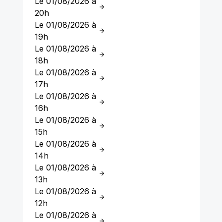
Le 01/08/2026 à
20h
Le 01/08/2026 à
19h
Le 01/08/2026 à
18h
Le 01/08/2026 à
17h
Le 01/08/2026 à
16h
Le 01/08/2026 à
15h
Le 01/08/2026 à
14h
Le 01/08/2026 à
13h
Le 01/08/2026 à
12h
Le 01/08/2026 à