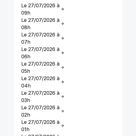
Le 27/07/2026 à
09h
Le 27/07/2026 à
08h
Le 27/07/2026 à
07h
Le 27/07/2026 à
06h
Le 27/07/2026 à
05h
Le 27/07/2026 à
04h
Le 27/07/2026 à
03h
Le 27/07/2026 à
02h
Le 27/07/2026 à
01h