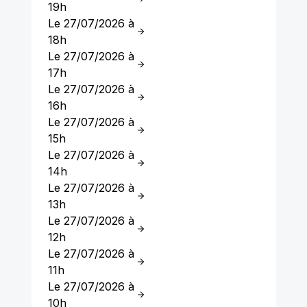
19h
Le 27/07/2026 à
18h
Le 27/07/2026 à
17h
Le 27/07/2026 à
16h
Le 27/07/2026 à
15h
Le 27/07/2026 à
14h
Le 27/07/2026 à
13h
Le 27/07/2026 à
12h
Le 27/07/2026 à
11h
Le 27/07/2026 à
10h