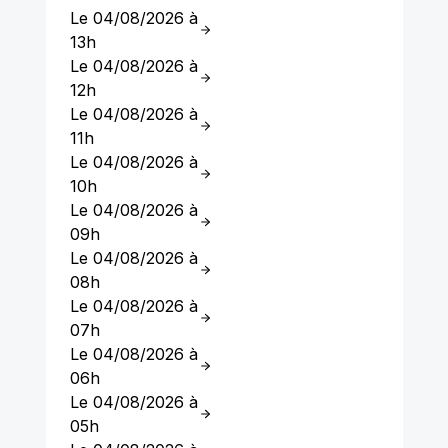
Le 04/08/2026 à
13h
Le 04/08/2026 à
12h
Le 04/08/2026 à
11h
Le 04/08/2026 à
10h
Le 04/08/2026 à
09h
Le 04/08/2026 à
08h
Le 04/08/2026 à
07h
Le 04/08/2026 à
06h
Le 04/08/2026 à
05h