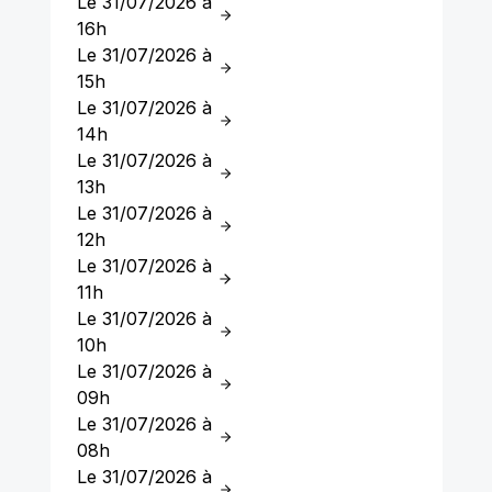
Le 31/07/2026 à
16h
Le 31/07/2026 à
15h
Le 31/07/2026 à
14h
Le 31/07/2026 à
13h
Le 31/07/2026 à
12h
Le 31/07/2026 à
11h
Le 31/07/2026 à
10h
Le 31/07/2026 à
09h
Le 31/07/2026 à
08h
Le 31/07/2026 à