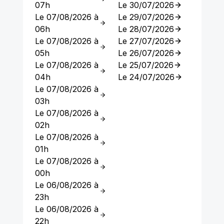
07h
Le 30/07/2026
Le 07/08/2026 à
Le 29/07/2026
06h
Le 28/07/2026
Le 07/08/2026 à
Le 27/07/2026
05h
Le 26/07/2026
Le 07/08/2026 à
Le 25/07/2026
04h
Le 24/07/2026
Le 07/08/2026 à
03h
Le 07/08/2026 à
02h
Le 07/08/2026 à
01h
Le 07/08/2026 à
00h
Le 06/08/2026 à
23h
Le 06/08/2026 à
22h