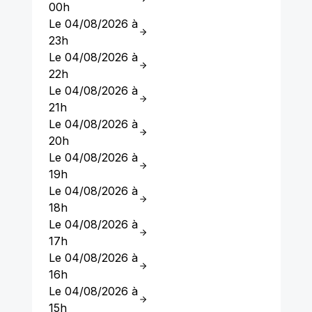
00h
Le 04/08/2026 à
23h
Le 04/08/2026 à
22h
Le 04/08/2026 à
21h
Le 04/08/2026 à
20h
Le 04/08/2026 à
19h
Le 04/08/2026 à
18h
Le 04/08/2026 à
17h
Le 04/08/2026 à
16h
Le 04/08/2026 à
15h