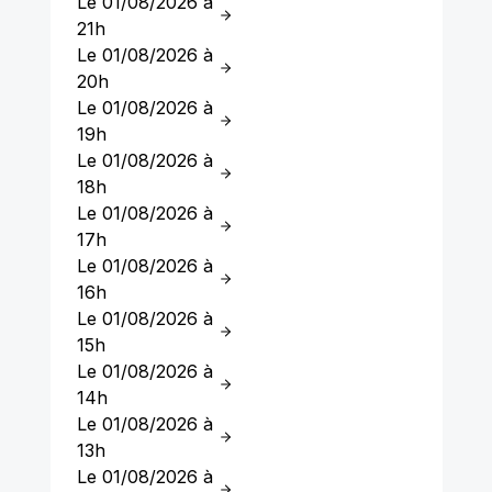
Le 01/08/2026 à
21h
Le 01/08/2026 à
20h
Le 01/08/2026 à
19h
Le 01/08/2026 à
18h
Le 01/08/2026 à
17h
Le 01/08/2026 à
16h
Le 01/08/2026 à
15h
Le 01/08/2026 à
14h
Le 01/08/2026 à
13h
Le 01/08/2026 à