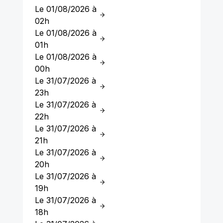
Le 01/08/2026 à
02h
Le 01/08/2026 à
01h
Le 01/08/2026 à
00h
Le 31/07/2026 à
23h
Le 31/07/2026 à
22h
Le 31/07/2026 à
21h
Le 31/07/2026 à
20h
Le 31/07/2026 à
19h
Le 31/07/2026 à
18h