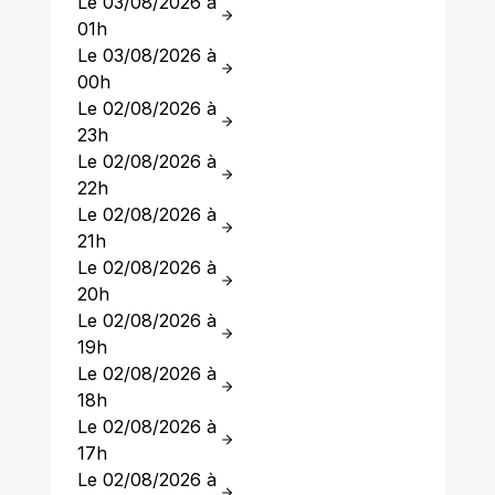
Le 03/08/2026 à
01h
Le 03/08/2026 à
00h
Le 02/08/2026 à
23h
Le 02/08/2026 à
22h
Le 02/08/2026 à
21h
Le 02/08/2026 à
20h
Le 02/08/2026 à
19h
Le 02/08/2026 à
18h
Le 02/08/2026 à
17h
Le 02/08/2026 à