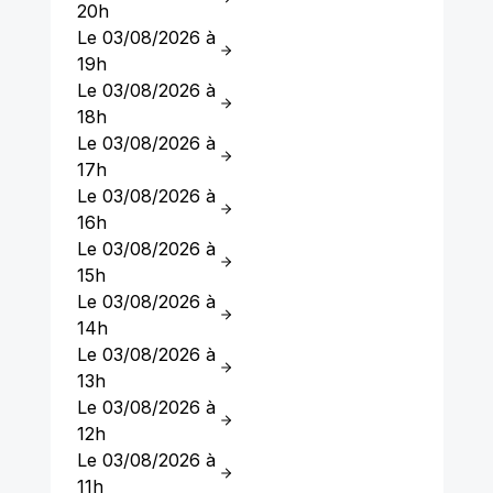
20h
Le 03/08/2026 à
19h
Le 03/08/2026 à
18h
Le 03/08/2026 à
17h
Le 03/08/2026 à
16h
Le 03/08/2026 à
15h
Le 03/08/2026 à
14h
Le 03/08/2026 à
13h
Le 03/08/2026 à
12h
Le 03/08/2026 à
11h