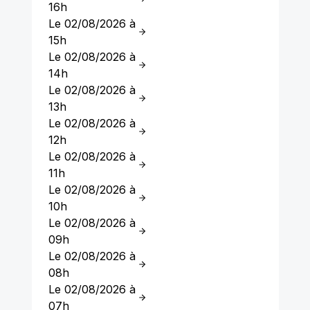
16h
Le 02/08/2026 à
15h
Le 02/08/2026 à
14h
Le 02/08/2026 à
13h
Le 02/08/2026 à
12h
Le 02/08/2026 à
11h
Le 02/08/2026 à
10h
Le 02/08/2026 à
09h
Le 02/08/2026 à
08h
Le 02/08/2026 à
07h