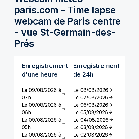
paris.com - Time lapse
webcam de Paris centre
- vue St-Germain-des-
Prés
Enregistrement
Enregistrement
d'une heure
de 24h
Le 09/08/2026 à
Le 08/08/2026
07h
Le 07/08/2026
Le 09/08/2026 à
Le 06/08/2026
06h
Le 05/08/2026
Le 09/08/2026 à
Le 04/08/2026
05h
Le 03/08/2026
Le 09/08/2026 à
Le 02/08/2026