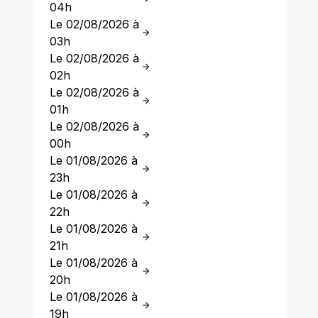
04h
Le 02/08/2026 à
03h
Le 02/08/2026 à
02h
Le 02/08/2026 à
01h
Le 02/08/2026 à
00h
Le 01/08/2026 à
23h
Le 01/08/2026 à
22h
Le 01/08/2026 à
21h
Le 01/08/2026 à
20h
Le 01/08/2026 à
19h