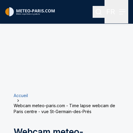
FR
Rechercher
Menu
Menu des
Accueil
Webcam meteo-paris.com - Time lapse webcam de
Paris centre - vue St-Germain-des-Prés
Webcam meteo-