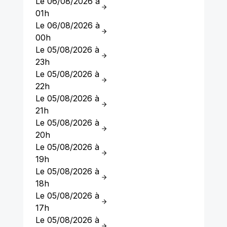
Le 06/08/2026 à
01h
Le 06/08/2026 à
00h
Le 05/08/2026 à
23h
Le 05/08/2026 à
22h
Le 05/08/2026 à
21h
Le 05/08/2026 à
20h
Le 05/08/2026 à
19h
Le 05/08/2026 à
18h
Le 05/08/2026 à
17h
Le 05/08/2026 à