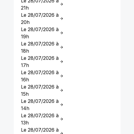
Le 28/07/2026 à
21h
Le 28/07/2026 à
20h
Le 28/07/2026 à
19h
Le 28/07/2026 à
18h
Le 28/07/2026 à
17h
Le 28/07/2026 à
16h
Le 28/07/2026 à
15h
Le 28/07/2026 à
14h
Le 28/07/2026 à
13h
Le 28/07/2026 à