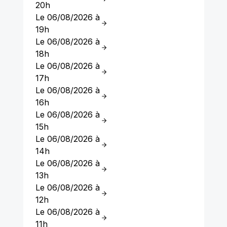
20h
Le 06/08/2026 à
19h
Le 06/08/2026 à
18h
Le 06/08/2026 à
17h
Le 06/08/2026 à
16h
Le 06/08/2026 à
15h
Le 06/08/2026 à
14h
Le 06/08/2026 à
13h
Le 06/08/2026 à
12h
Le 06/08/2026 à
11h