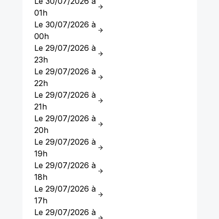
Le 30/07/2026 à
01h
Le 30/07/2026 à
00h
Le 29/07/2026 à
23h
Le 29/07/2026 à
22h
Le 29/07/2026 à
21h
Le 29/07/2026 à
20h
Le 29/07/2026 à
19h
Le 29/07/2026 à
18h
Le 29/07/2026 à
17h
Le 29/07/2026 à