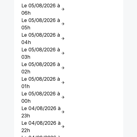
Le 05/08/2026 à
06h
Le 05/08/2026 à
05h
Le 05/08/2026 à
04h
Le 05/08/2026 à
03h
Le 05/08/2026 à
02h
Le 05/08/2026 à
01h
Le 05/08/2026 à
00h
Le 04/08/2026 à
23h
Le 04/08/2026 à
22h