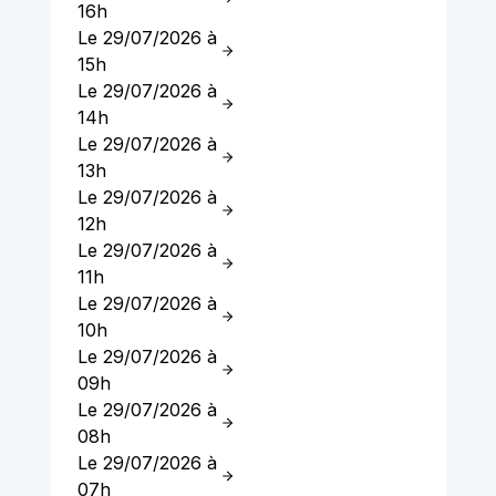
16h
Le 29/07/2026 à
15h
Le 29/07/2026 à
14h
Le 29/07/2026 à
13h
Le 29/07/2026 à
12h
Le 29/07/2026 à
11h
Le 29/07/2026 à
10h
Le 29/07/2026 à
09h
Le 29/07/2026 à
08h
Le 29/07/2026 à
07h