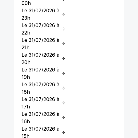
00h
Le 31/07/2026 à
23h
Le 31/07/2026 à
22h
Le 31/07/2026 à
21h
Le 31/07/2026 à
20h
Le 31/07/2026 à
19h
Le 31/07/2026 à
18h
Le 31/07/2026 à
17h
Le 31/07/2026 à
16h
Le 31/07/2026 à
15h