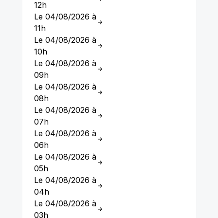
12h
Le 04/08/2026 à
11h
Le 04/08/2026 à
10h
Le 04/08/2026 à
09h
Le 04/08/2026 à
08h
Le 04/08/2026 à
07h
Le 04/08/2026 à
06h
Le 04/08/2026 à
05h
Le 04/08/2026 à
04h
Le 04/08/2026 à
03h