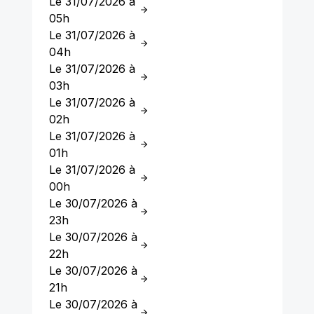
Le 31/07/2026 à
05h
Le 31/07/2026 à
04h
Le 31/07/2026 à
03h
Le 31/07/2026 à
02h
Le 31/07/2026 à
01h
Le 31/07/2026 à
00h
Le 30/07/2026 à
23h
Le 30/07/2026 à
22h
Le 30/07/2026 à
21h
Le 30/07/2026 à