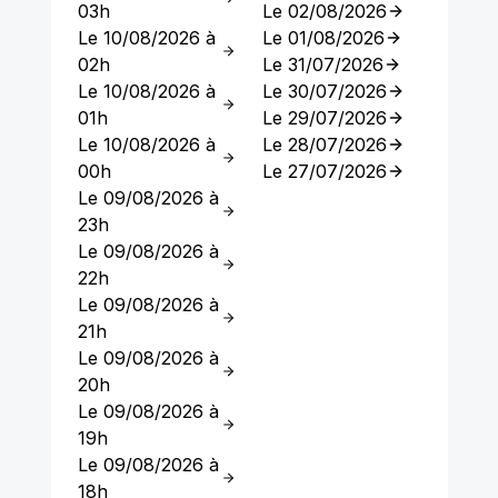
03h
Le 02/08/2026
Le 10/08/2026 à
Le 01/08/2026
02h
Le 31/07/2026
Le 10/08/2026 à
Le 30/07/2026
01h
Le 29/07/2026
Le 10/08/2026 à
Le 28/07/2026
00h
Le 27/07/2026
Le 09/08/2026 à
23h
Le 09/08/2026 à
22h
Le 09/08/2026 à
21h
Le 09/08/2026 à
20h
Le 09/08/2026 à
19h
Le 09/08/2026 à
18h