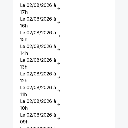
Le 02/08/2026 à
17h
Le 02/08/2026 à
16h
Le 02/08/2026 à
15h
Le 02/08/2026 à
14h
Le 02/08/2026 à
13h
Le 02/08/2026 à
12h
Le 02/08/2026 à
11h
Le 02/08/2026 à
10h
Le 02/08/2026 à
09h