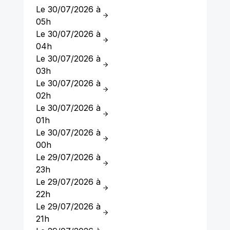
Le 30/07/2026 à
05h
Le 30/07/2026 à
04h
Le 30/07/2026 à
03h
Le 30/07/2026 à
02h
Le 30/07/2026 à
01h
Le 30/07/2026 à
00h
Le 29/07/2026 à
23h
Le 29/07/2026 à
22h
Le 29/07/2026 à
21h