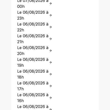
Le 07/08/2026 à
00h
Le 06/08/2026 à
23h
Le 06/08/2026 à
22h
Le 06/08/2026 à
21h
Le 06/08/2026 à
20h
Le 06/08/2026 à
19h
Le 06/08/2026 à
18h
Le 06/08/2026 à
17h
Le 06/08/2026 à
16h
Le 06/08/2026 à