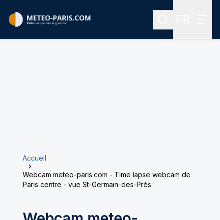
FR
Rechercher
Menu
Menu des
Accueil
Webcam meteo-paris.com - Time lapse webcam de
Paris centre - vue St-Germain-des-Prés
Webcam meteo-