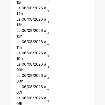
15h
Le 06/08/2026 à
14h
Le 06/08/2026 à
13h
Le 06/08/2026 à
12h
Le 06/08/2026 à
11h
Le 06/08/2026 à
10h
Le 06/08/2026 à
09h
Le 06/08/2026 à
08h
Le 06/08/2026 à
07h
Le 06/08/2026 à
06h