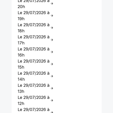
Le 29/07/2026 à
20h
Le 29/07/2026 à
19h
Le 29/07/2026 à
18h
Le 29/07/2026 à
17h
Le 29/07/2026 à
16h
Le 29/07/2026 à
15h
Le 29/07/2026 à
14h
Le 29/07/2026 à
13h
Le 29/07/2026 à
12h
Le 29/07/2026 à