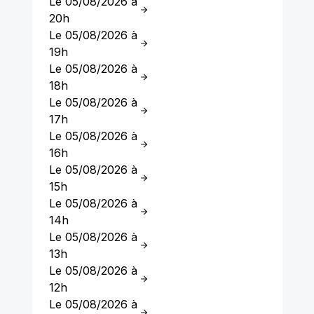
Le 05/08/2026 à
20h
Le 05/08/2026 à
19h
Le 05/08/2026 à
18h
Le 05/08/2026 à
17h
Le 05/08/2026 à
16h
Le 05/08/2026 à
15h
Le 05/08/2026 à
14h
Le 05/08/2026 à
13h
Le 05/08/2026 à
12h
Le 05/08/2026 à