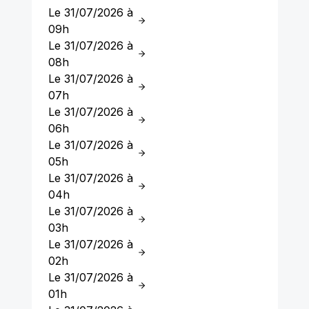
Le 31/07/2026 à
09h
Le 31/07/2026 à
08h
Le 31/07/2026 à
07h
Le 31/07/2026 à
06h
Le 31/07/2026 à
05h
Le 31/07/2026 à
04h
Le 31/07/2026 à
03h
Le 31/07/2026 à
02h
Le 31/07/2026 à
01h