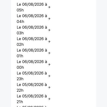
Le 06/08/2026 à
05h
Le 06/08/2026 à
04h
Le 06/08/2026 à
03h
Le 06/08/2026 à
02h
Le 06/08/2026 à
01h
Le 06/08/2026 à
00h
Le 05/08/2026 à
23h
Le 05/08/2026 à
22h
Le 05/08/2026 à
21h