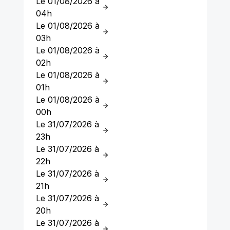
Le 01/08/2026 à
04h
Le 01/08/2026 à
03h
Le 01/08/2026 à
02h
Le 01/08/2026 à
01h
Le 01/08/2026 à
00h
Le 31/07/2026 à
23h
Le 31/07/2026 à
22h
Le 31/07/2026 à
21h
Le 31/07/2026 à
20h
Le 31/07/2026 à