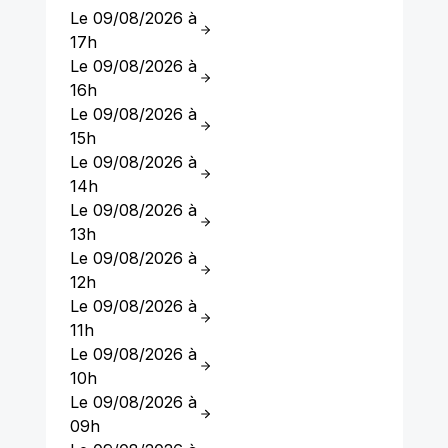
Le 09/08/2026 à
17h
Le 09/08/2026 à
16h
Le 09/08/2026 à
15h
Le 09/08/2026 à
14h
Le 09/08/2026 à
13h
Le 09/08/2026 à
12h
Le 09/08/2026 à
11h
Le 09/08/2026 à
10h
Le 09/08/2026 à
09h