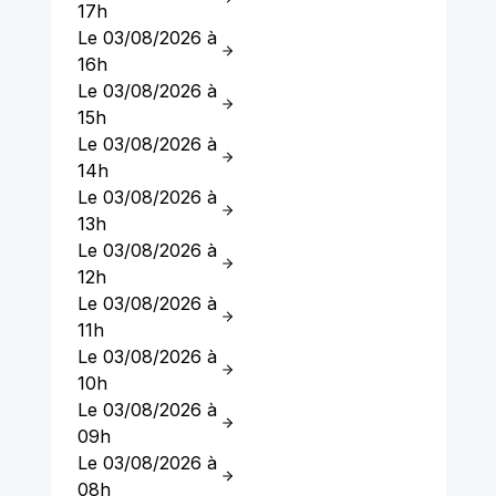
17h
Le 03/08/2026 à
16h
Le 03/08/2026 à
15h
Le 03/08/2026 à
14h
Le 03/08/2026 à
13h
Le 03/08/2026 à
12h
Le 03/08/2026 à
11h
Le 03/08/2026 à
10h
Le 03/08/2026 à
09h
Le 03/08/2026 à
08h