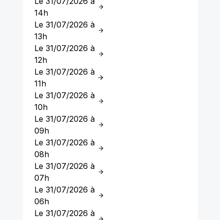
Le 31/07/2026 à
14h
Le 31/07/2026 à
13h
Le 31/07/2026 à
12h
Le 31/07/2026 à
11h
Le 31/07/2026 à
10h
Le 31/07/2026 à
09h
Le 31/07/2026 à
08h
Le 31/07/2026 à
07h
Le 31/07/2026 à
06h
Le 31/07/2026 à