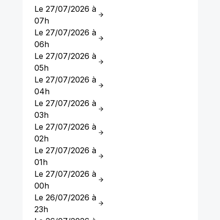
Le 27/07/2026 à
07h
Le 27/07/2026 à
06h
Le 27/07/2026 à
05h
Le 27/07/2026 à
04h
Le 27/07/2026 à
03h
Le 27/07/2026 à
02h
Le 27/07/2026 à
01h
Le 27/07/2026 à
00h
Le 26/07/2026 à
23h