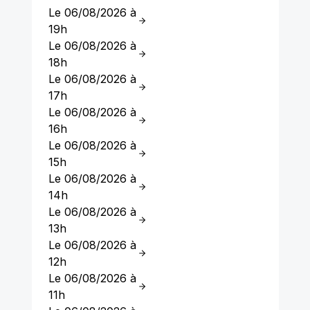
Le 06/08/2026 à
19h
Le 06/08/2026 à
18h
Le 06/08/2026 à
17h
Le 06/08/2026 à
16h
Le 06/08/2026 à
15h
Le 06/08/2026 à
14h
Le 06/08/2026 à
13h
Le 06/08/2026 à
12h
Le 06/08/2026 à
11h