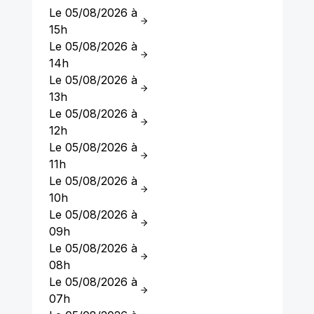
Le 05/08/2026 à
15h
Le 05/08/2026 à
14h
Le 05/08/2026 à
13h
Le 05/08/2026 à
12h
Le 05/08/2026 à
11h
Le 05/08/2026 à
10h
Le 05/08/2026 à
09h
Le 05/08/2026 à
08h
Le 05/08/2026 à
07h