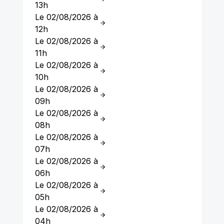
13h
Le 02/08/2026 à
12h
Le 02/08/2026 à
11h
Le 02/08/2026 à
10h
Le 02/08/2026 à
09h
Le 02/08/2026 à
08h
Le 02/08/2026 à
07h
Le 02/08/2026 à
06h
Le 02/08/2026 à
05h
Le 02/08/2026 à
04h