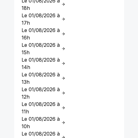
Le 01/08/2026 à
18h
Le 01/08/2026 à
17h
Le 01/08/2026 à
16h
Le 01/08/2026 à
15h
Le 01/08/2026 à
14h
Le 01/08/2026 à
13h
Le 01/08/2026 à
12h
Le 01/08/2026 à
11h
Le 01/08/2026 à
10h
Le 01/08/2026 à