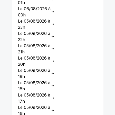
01h
Le 06/08/2026 à
00h
Le 05/08/2026 à
23h
Le 05/08/2026 à
22h
Le 05/08/2026 à
21h
Le 05/08/2026 à
20h
Le 05/08/2026 à
19h
Le 05/08/2026 à
18h
Le 05/08/2026 à
17h
Le 05/08/2026 à
16h