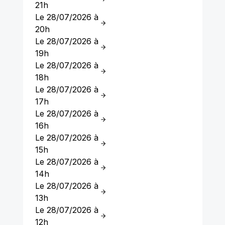
21h
Le 28/07/2026 à
20h
Le 28/07/2026 à
19h
Le 28/07/2026 à
18h
Le 28/07/2026 à
17h
Le 28/07/2026 à
16h
Le 28/07/2026 à
15h
Le 28/07/2026 à
14h
Le 28/07/2026 à
13h
Le 28/07/2026 à
12h