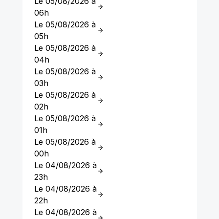
Le 05/08/2026 à
06h
Le 05/08/2026 à
05h
Le 05/08/2026 à
04h
Le 05/08/2026 à
03h
Le 05/08/2026 à
02h
Le 05/08/2026 à
01h
Le 05/08/2026 à
00h
Le 04/08/2026 à
23h
Le 04/08/2026 à
22h
Le 04/08/2026 à