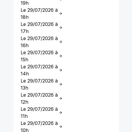
19h
Le 29/07/2026 à
18h
Le 29/07/2026 à
17h
Le 29/07/2026 à
16h
Le 29/07/2026 à
15h
Le 29/07/2026 à
14h
Le 29/07/2026 à
13h
Le 29/07/2026 à
12h
Le 29/07/2026 à
11h
Le 29/07/2026 à
10h