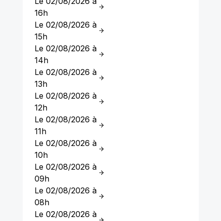
Le 02/08/2026 à
16h
Le 02/08/2026 à
15h
Le 02/08/2026 à
14h
Le 02/08/2026 à
13h
Le 02/08/2026 à
12h
Le 02/08/2026 à
11h
Le 02/08/2026 à
10h
Le 02/08/2026 à
09h
Le 02/08/2026 à
08h
Le 02/08/2026 à