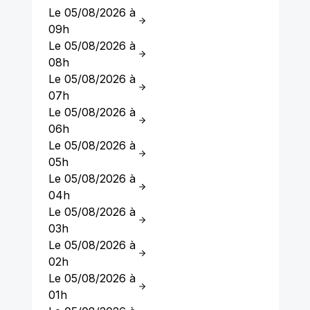
Le 05/08/2026 à
09h
Le 05/08/2026 à
08h
Le 05/08/2026 à
07h
Le 05/08/2026 à
06h
Le 05/08/2026 à
05h
Le 05/08/2026 à
04h
Le 05/08/2026 à
03h
Le 05/08/2026 à
02h
Le 05/08/2026 à
01h