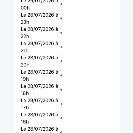
Le 29/07/2026 à
00h
Le 28/07/2026 à
23h
Le 28/07/2026 à
22h
Le 28/07/2026 à
21h
Le 28/07/2026 à
20h
Le 28/07/2026 à
19h
Le 28/07/2026 à
18h
Le 28/07/2026 à
17h
Le 28/07/2026 à
16h
Le 28/07/2026 à