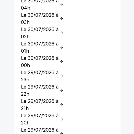
Le 30/07/2026 à
04h
Le 30/07/2026 à
03h
Le 30/07/2026 à
02h
Le 30/07/2026 à
01h
Le 30/07/2026 à
00h
Le 29/07/2026 à
23h
Le 29/07/2026 à
22h
Le 29/07/2026 à
21h
Le 29/07/2026 à
20h
Le 29/07/2026 à