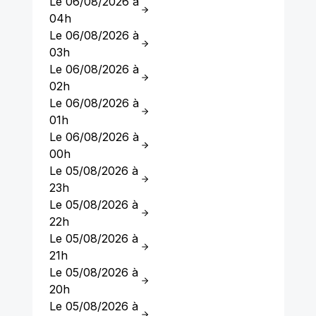
Le 06/08/2026 à
04h
Le 06/08/2026 à
03h
Le 06/08/2026 à
02h
Le 06/08/2026 à
01h
Le 06/08/2026 à
00h
Le 05/08/2026 à
23h
Le 05/08/2026 à
22h
Le 05/08/2026 à
21h
Le 05/08/2026 à
20h
Le 05/08/2026 à