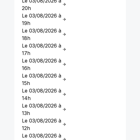
Le 03/08/2026 à
20h
Le 03/08/2026 à
19h
Le 03/08/2026 à
18h
Le 03/08/2026 à
17h
Le 03/08/2026 à
16h
Le 03/08/2026 à
15h
Le 03/08/2026 à
14h
Le 03/08/2026 à
13h
Le 03/08/2026 à
12h
Le 03/08/2026 à