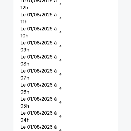
Le 01/08/2026 à
12h
Le 01/08/2026 à
11h
Le 01/08/2026 à
10h
Le 01/08/2026 à
09h
Le 01/08/2026 à
08h
Le 01/08/2026 à
07h
Le 01/08/2026 à
06h
Le 01/08/2026 à
05h
Le 01/08/2026 à
04h
Le 01/08/2026 à