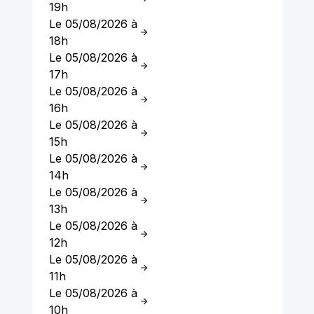
19h
Le 05/08/2026 à
18h
Le 05/08/2026 à
17h
Le 05/08/2026 à
16h
Le 05/08/2026 à
15h
Le 05/08/2026 à
14h
Le 05/08/2026 à
13h
Le 05/08/2026 à
12h
Le 05/08/2026 à
11h
Le 05/08/2026 à
10h