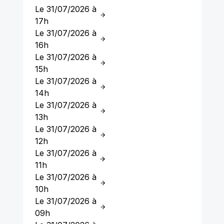
Le 31/07/2026 à
17h
Le 31/07/2026 à
16h
Le 31/07/2026 à
15h
Le 31/07/2026 à
14h
Le 31/07/2026 à
13h
Le 31/07/2026 à
12h
Le 31/07/2026 à
11h
Le 31/07/2026 à
10h
Le 31/07/2026 à
09h