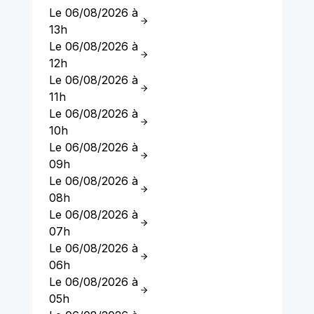
Le 06/08/2026 à
13h
Le 06/08/2026 à
12h
Le 06/08/2026 à
11h
Le 06/08/2026 à
10h
Le 06/08/2026 à
09h
Le 06/08/2026 à
08h
Le 06/08/2026 à
07h
Le 06/08/2026 à
06h
Le 06/08/2026 à
05h