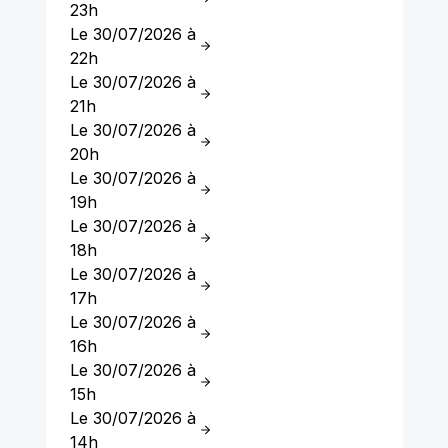
23h
Le 30/07/2026 à
22h
Le 30/07/2026 à
21h
Le 30/07/2026 à
20h
Le 30/07/2026 à
19h
Le 30/07/2026 à
18h
Le 30/07/2026 à
17h
Le 30/07/2026 à
16h
Le 30/07/2026 à
15h
Le 30/07/2026 à
14h