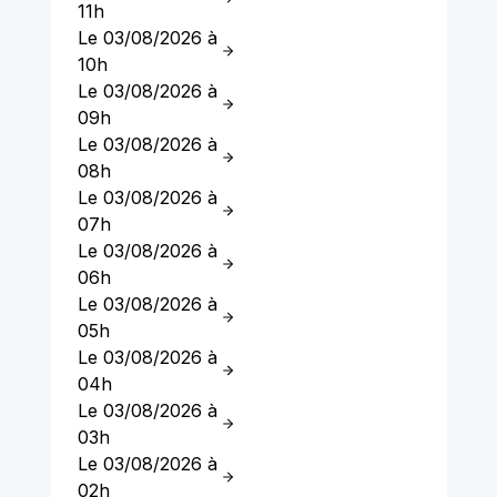
11h
Le 03/08/2026 à
10h
Le 03/08/2026 à
09h
Le 03/08/2026 à
08h
Le 03/08/2026 à
07h
Le 03/08/2026 à
06h
Le 03/08/2026 à
05h
Le 03/08/2026 à
04h
Le 03/08/2026 à
03h
Le 03/08/2026 à
02h