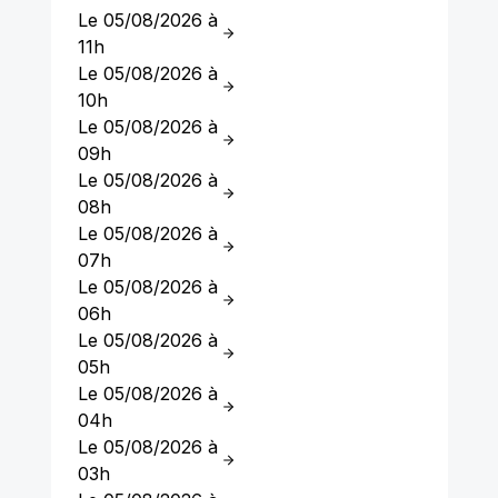
Le 05/08/2026 à
11h
Le 05/08/2026 à
10h
Le 05/08/2026 à
09h
Le 05/08/2026 à
08h
Le 05/08/2026 à
07h
Le 05/08/2026 à
06h
Le 05/08/2026 à
05h
Le 05/08/2026 à
04h
Le 05/08/2026 à
03h