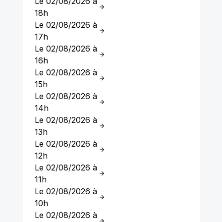
Le 02/08/2026 à
18h
Le 02/08/2026 à
17h
Le 02/08/2026 à
16h
Le 02/08/2026 à
15h
Le 02/08/2026 à
14h
Le 02/08/2026 à
13h
Le 02/08/2026 à
12h
Le 02/08/2026 à
11h
Le 02/08/2026 à
10h
Le 02/08/2026 à