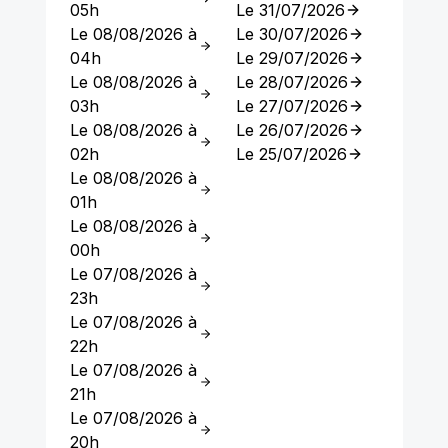
05h
Le 31/07/2026
Le 08/08/2026 à
Le 30/07/2026
04h
Le 29/07/2026
Le 08/08/2026 à
Le 28/07/2026
03h
Le 27/07/2026
Le 08/08/2026 à
Le 26/07/2026
02h
Le 25/07/2026
Le 08/08/2026 à
01h
Le 08/08/2026 à
00h
Le 07/08/2026 à
23h
Le 07/08/2026 à
22h
Le 07/08/2026 à
21h
Le 07/08/2026 à
20h