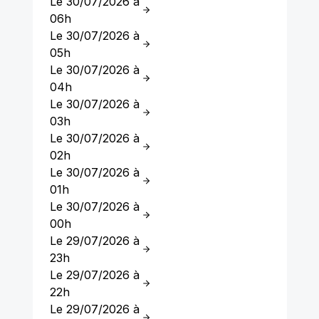
Le 30/07/2026 à
06h
Le 30/07/2026 à
05h
Le 30/07/2026 à
04h
Le 30/07/2026 à
03h
Le 30/07/2026 à
02h
Le 30/07/2026 à
01h
Le 30/07/2026 à
00h
Le 29/07/2026 à
23h
Le 29/07/2026 à
22h
Le 29/07/2026 à