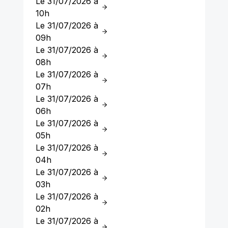
Le 31/07/2026 à
10h
Le 31/07/2026 à
09h
Le 31/07/2026 à
08h
Le 31/07/2026 à
07h
Le 31/07/2026 à
06h
Le 31/07/2026 à
05h
Le 31/07/2026 à
04h
Le 31/07/2026 à
03h
Le 31/07/2026 à
02h
Le 31/07/2026 à