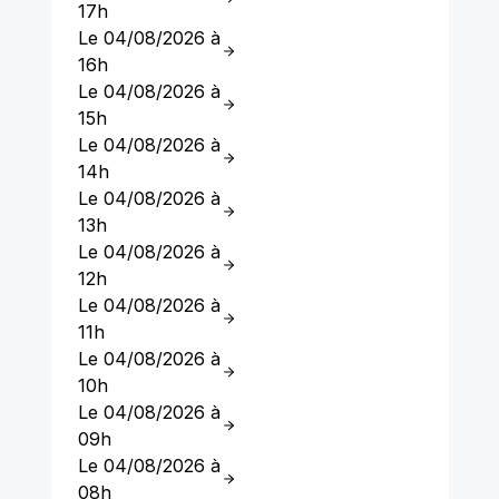
17h
Le 04/08/2026 à
16h
Le 04/08/2026 à
15h
Le 04/08/2026 à
14h
Le 04/08/2026 à
13h
Le 04/08/2026 à
12h
Le 04/08/2026 à
11h
Le 04/08/2026 à
10h
Le 04/08/2026 à
09h
Le 04/08/2026 à
08h