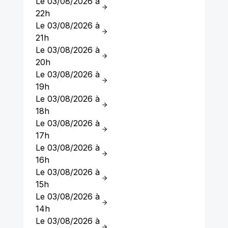
Le 03/08/2026 à
22h
Le 03/08/2026 à
21h
Le 03/08/2026 à
20h
Le 03/08/2026 à
19h
Le 03/08/2026 à
18h
Le 03/08/2026 à
17h
Le 03/08/2026 à
16h
Le 03/08/2026 à
15h
Le 03/08/2026 à
14h
Le 03/08/2026 à