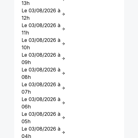
13h
Le 03/08/2026 à
12h
Le 03/08/2026 à
11h
Le 03/08/2026 à
10h
Le 03/08/2026 à
09h
Le 03/08/2026 à
08h
Le 03/08/2026 à
07h
Le 03/08/2026 à
06h
Le 03/08/2026 à
05h
Le 03/08/2026 à
04h