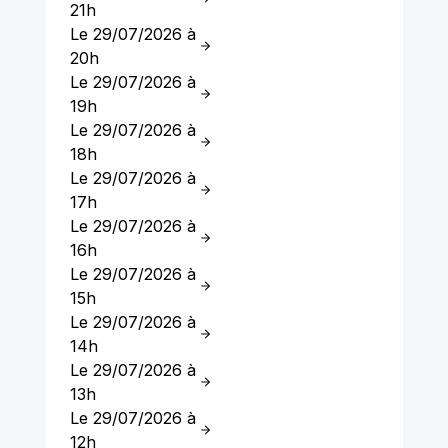
21h
Le 29/07/2026 à
20h
Le 29/07/2026 à
19h
Le 29/07/2026 à
18h
Le 29/07/2026 à
17h
Le 29/07/2026 à
16h
Le 29/07/2026 à
15h
Le 29/07/2026 à
14h
Le 29/07/2026 à
13h
Le 29/07/2026 à
12h