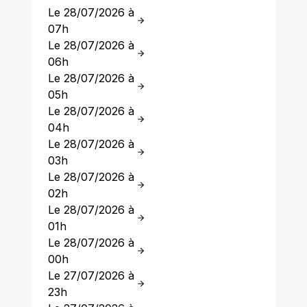
Le 28/07/2026 à
07h
Le 28/07/2026 à
06h
Le 28/07/2026 à
05h
Le 28/07/2026 à
04h
Le 28/07/2026 à
03h
Le 28/07/2026 à
02h
Le 28/07/2026 à
01h
Le 28/07/2026 à
00h
Le 27/07/2026 à
23h