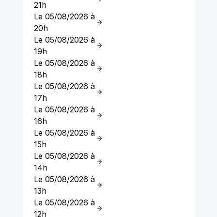
21h
Le 05/08/2026 à
20h
Le 05/08/2026 à
19h
Le 05/08/2026 à
18h
Le 05/08/2026 à
17h
Le 05/08/2026 à
16h
Le 05/08/2026 à
15h
Le 05/08/2026 à
14h
Le 05/08/2026 à
13h
Le 05/08/2026 à
12h