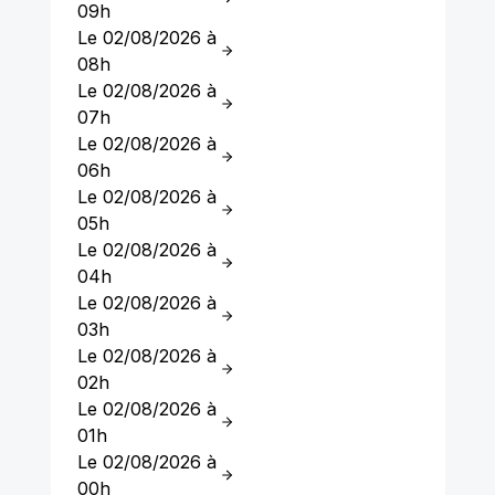
09h
Le 02/08/2026 à
08h
Le 02/08/2026 à
07h
Le 02/08/2026 à
06h
Le 02/08/2026 à
05h
Le 02/08/2026 à
04h
Le 02/08/2026 à
03h
Le 02/08/2026 à
02h
Le 02/08/2026 à
01h
Le 02/08/2026 à
00h