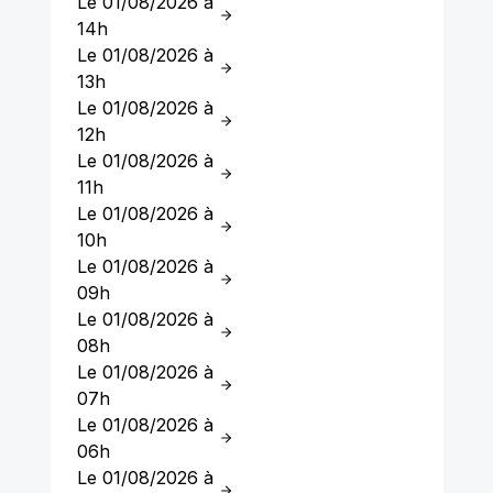
Le 01/08/2026 à
14h
Le 01/08/2026 à
13h
Le 01/08/2026 à
12h
Le 01/08/2026 à
11h
Le 01/08/2026 à
10h
Le 01/08/2026 à
09h
Le 01/08/2026 à
08h
Le 01/08/2026 à
07h
Le 01/08/2026 à
06h
Le 01/08/2026 à