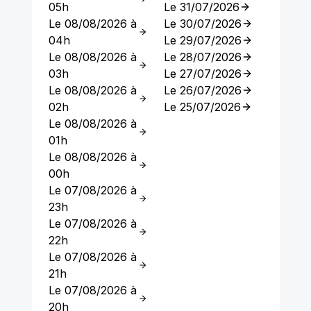
05h
Le 31/07/2026
Le 08/08/2026 à
Le 30/07/2026
04h
Le 29/07/2026
Le 08/08/2026 à
Le 28/07/2026
03h
Le 27/07/2026
Le 08/08/2026 à
Le 26/07/2026
02h
Le 25/07/2026
Le 08/08/2026 à
01h
Le 08/08/2026 à
00h
Le 07/08/2026 à
23h
Le 07/08/2026 à
22h
Le 07/08/2026 à
21h
Le 07/08/2026 à
20h