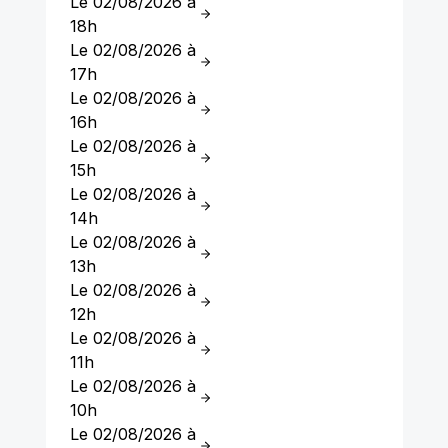
Le 02/08/2026 à
18h
Le 02/08/2026 à
17h
Le 02/08/2026 à
16h
Le 02/08/2026 à
15h
Le 02/08/2026 à
14h
Le 02/08/2026 à
13h
Le 02/08/2026 à
12h
Le 02/08/2026 à
11h
Le 02/08/2026 à
10h
Le 02/08/2026 à