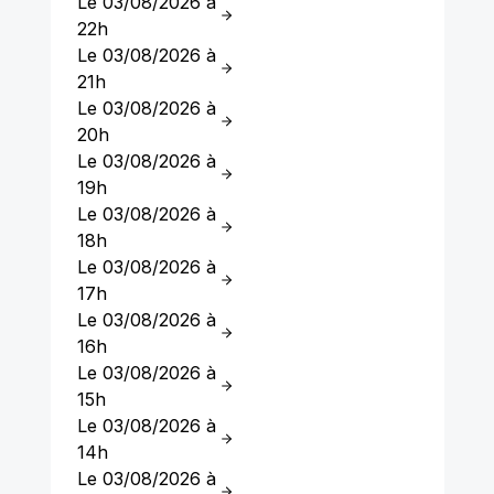
Le 03/08/2026 à
22h
Le 03/08/2026 à
21h
Le 03/08/2026 à
20h
Le 03/08/2026 à
19h
Le 03/08/2026 à
18h
Le 03/08/2026 à
17h
Le 03/08/2026 à
16h
Le 03/08/2026 à
15h
Le 03/08/2026 à
14h
Le 03/08/2026 à