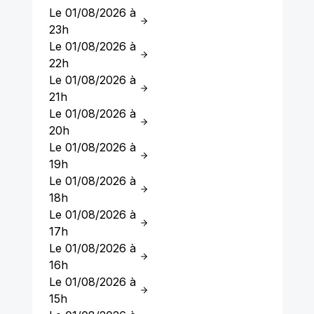
Le 01/08/2026 à
23h
Le 01/08/2026 à
22h
Le 01/08/2026 à
21h
Le 01/08/2026 à
20h
Le 01/08/2026 à
19h
Le 01/08/2026 à
18h
Le 01/08/2026 à
17h
Le 01/08/2026 à
16h
Le 01/08/2026 à
15h