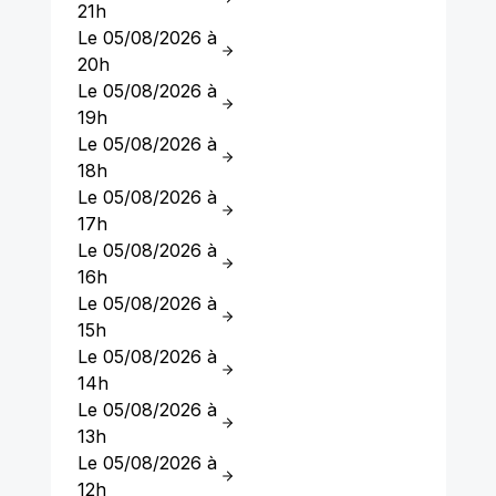
21h
Le 05/08/2026 à
20h
Le 05/08/2026 à
19h
Le 05/08/2026 à
18h
Le 05/08/2026 à
17h
Le 05/08/2026 à
16h
Le 05/08/2026 à
15h
Le 05/08/2026 à
14h
Le 05/08/2026 à
13h
Le 05/08/2026 à
12h