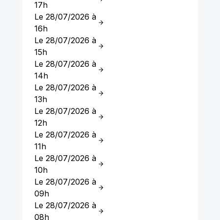
17h
Le 28/07/2026 à
16h
Le 28/07/2026 à
15h
Le 28/07/2026 à
14h
Le 28/07/2026 à
13h
Le 28/07/2026 à
12h
Le 28/07/2026 à
11h
Le 28/07/2026 à
10h
Le 28/07/2026 à
09h
Le 28/07/2026 à
08h