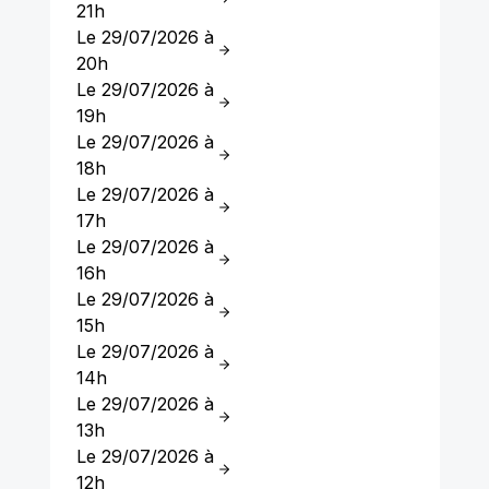
21h
Le 29/07/2026 à
20h
Le 29/07/2026 à
19h
Le 29/07/2026 à
18h
Le 29/07/2026 à
17h
Le 29/07/2026 à
16h
Le 29/07/2026 à
15h
Le 29/07/2026 à
14h
Le 29/07/2026 à
13h
Le 29/07/2026 à
12h