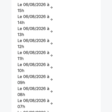
Le 06/08/2026 à
15h
Le 06/08/2026 à
14h
Le 06/08/2026 à
13h
Le 06/08/2026 à
12h
Le 06/08/2026 à
11h
Le 06/08/2026 à
10h
Le 06/08/2026 à
09h
Le 06/08/2026 à
08h
Le 06/08/2026 à
07h