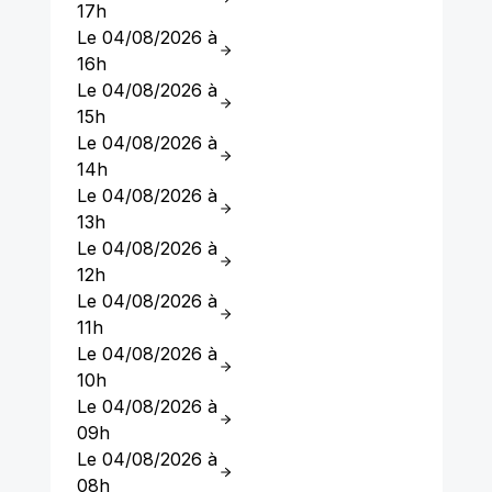
17h
Le 04/08/2026 à
16h
Le 04/08/2026 à
15h
Le 04/08/2026 à
14h
Le 04/08/2026 à
13h
Le 04/08/2026 à
12h
Le 04/08/2026 à
11h
Le 04/08/2026 à
10h
Le 04/08/2026 à
09h
Le 04/08/2026 à
08h