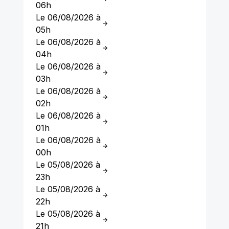
06h
Le 06/08/2026 à
05h
Le 06/08/2026 à
04h
Le 06/08/2026 à
03h
Le 06/08/2026 à
02h
Le 06/08/2026 à
01h
Le 06/08/2026 à
00h
Le 05/08/2026 à
23h
Le 05/08/2026 à
22h
Le 05/08/2026 à
21h