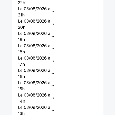
22h
Le 03/08/2026 à
21h
Le 03/08/2026 à
20h
Le 03/08/2026 à
19h
Le 03/08/2026 à
18h
Le 03/08/2026 à
17h
Le 03/08/2026 à
16h
Le 03/08/2026 à
15h
Le 03/08/2026 à
14h
Le 03/08/2026 à
13h