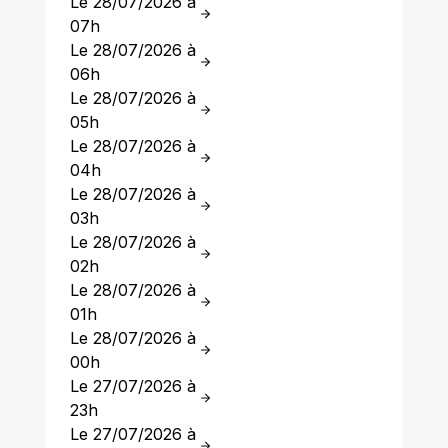
Le 28/07/2026 à
07h
Le 28/07/2026 à
06h
Le 28/07/2026 à
05h
Le 28/07/2026 à
04h
Le 28/07/2026 à
03h
Le 28/07/2026 à
02h
Le 28/07/2026 à
01h
Le 28/07/2026 à
00h
Le 27/07/2026 à
23h
Le 27/07/2026 à