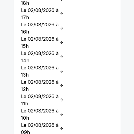
18h
Le 02/08/2026 à
17h
Le 02/08/2026 à
16h
Le 02/08/2026 à
15h
Le 02/08/2026 à
14h
Le 02/08/2026 à
13h
Le 02/08/2026 à
12h
Le 02/08/2026 à
11h
Le 02/08/2026 à
10h
Le 02/08/2026 à
09h