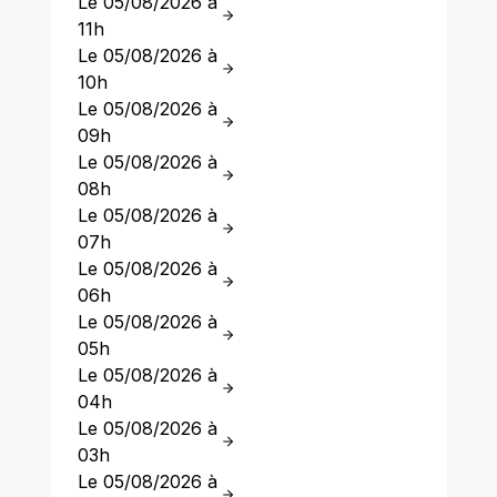
Le 05/08/2026 à
11h
Le 05/08/2026 à
10h
Le 05/08/2026 à
09h
Le 05/08/2026 à
08h
Le 05/08/2026 à
07h
Le 05/08/2026 à
06h
Le 05/08/2026 à
05h
Le 05/08/2026 à
04h
Le 05/08/2026 à
03h
Le 05/08/2026 à