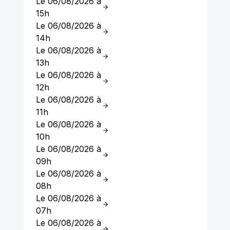
Le 06/08/2026 à
15h
Le 06/08/2026 à
14h
Le 06/08/2026 à
13h
Le 06/08/2026 à
12h
Le 06/08/2026 à
11h
Le 06/08/2026 à
10h
Le 06/08/2026 à
09h
Le 06/08/2026 à
08h
Le 06/08/2026 à
07h
Le 06/08/2026 à