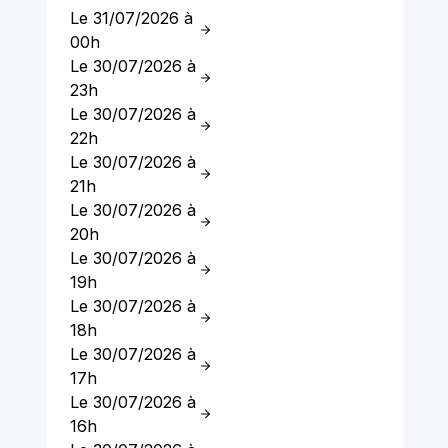
Le 31/07/2026 à
00h
Le 30/07/2026 à
23h
Le 30/07/2026 à
22h
Le 30/07/2026 à
21h
Le 30/07/2026 à
20h
Le 30/07/2026 à
19h
Le 30/07/2026 à
18h
Le 30/07/2026 à
17h
Le 30/07/2026 à
16h