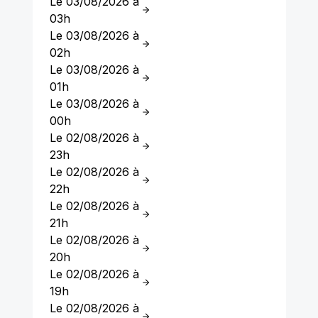
Le 03/08/2026 à
03h
Le 03/08/2026 à
02h
Le 03/08/2026 à
01h
Le 03/08/2026 à
00h
Le 02/08/2026 à
23h
Le 02/08/2026 à
22h
Le 02/08/2026 à
21h
Le 02/08/2026 à
20h
Le 02/08/2026 à
19h
Le 02/08/2026 à