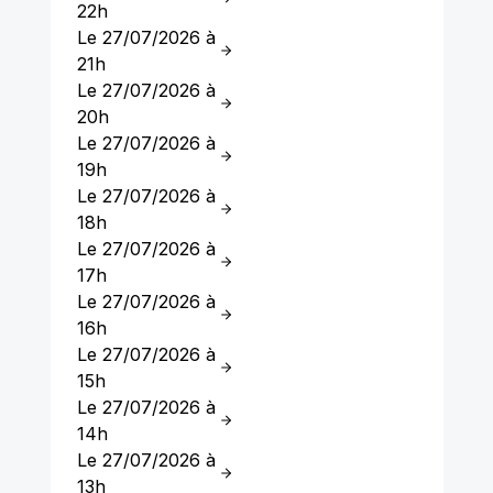
22h
Le 27/07/2026 à
21h
Le 27/07/2026 à
20h
Le 27/07/2026 à
19h
Le 27/07/2026 à
18h
Le 27/07/2026 à
17h
Le 27/07/2026 à
16h
Le 27/07/2026 à
15h
Le 27/07/2026 à
14h
Le 27/07/2026 à
13h