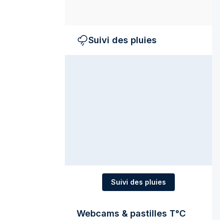
Suivi des pluies
Suivi des pluies
Webcams & pastilles T°C