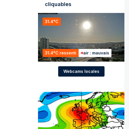
cliquables
31.4°C
31.4°C ressenti
air : mauvais
Webcams locales