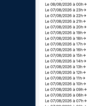
Le 08/08/2026 à 00h
Le 07/08/2026 à 23h
Le 07/08/2026 à 22h
Le 07/08/2026 à 21h
Le 07/08/2026 à 20h
Le 07/08/2026 à 19h
Le 07/08/2026 à 18h
Le 07/08/2026 à 17h
Le 07/08/2026 à 16h
Le 07/08/2026 à 15h
Le 07/08/2026 à 14h
Le 07/08/2026 à 13h
Le 07/08/2026 à 12h
Le 07/08/2026 à 11h
Le 07/08/2026 à 10h
Le 07/08/2026 à 09h
Le 07/08/2026 à 08h
Le 07/08/2026 à 07h