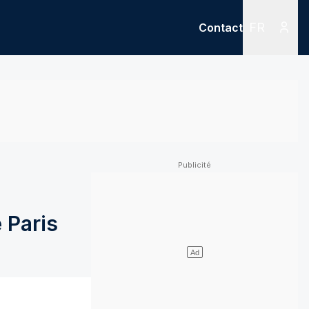
FR
Contact
Menu
Menu des
 Paris