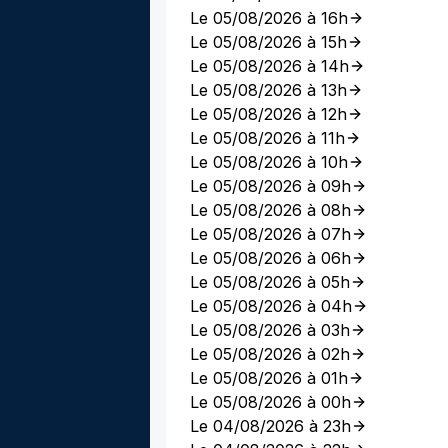
Le 05/08/2026 à 16h
Le 05/08/2026 à 15h
Le 05/08/2026 à 14h
Le 05/08/2026 à 13h
Le 05/08/2026 à 12h
Le 05/08/2026 à 11h
Le 05/08/2026 à 10h
Le 05/08/2026 à 09h
Le 05/08/2026 à 08h
Le 05/08/2026 à 07h
Le 05/08/2026 à 06h
Le 05/08/2026 à 05h
Le 05/08/2026 à 04h
Le 05/08/2026 à 03h
Le 05/08/2026 à 02h
Le 05/08/2026 à 01h
Le 05/08/2026 à 00h
Le 04/08/2026 à 23h