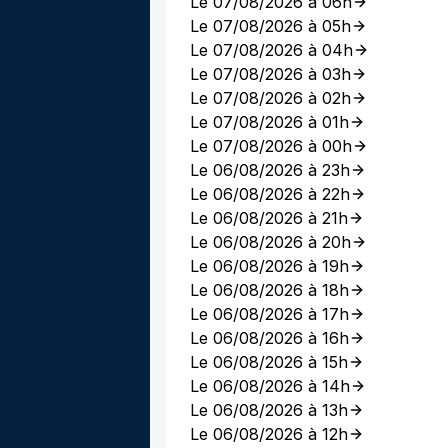
Le 07/08/2026 à 06h
Le 07/08/2026 à 05h
Le 07/08/2026 à 04h
Le 07/08/2026 à 03h
Le 07/08/2026 à 02h
Le 07/08/2026 à 01h
Le 07/08/2026 à 00h
Le 06/08/2026 à 23h
Le 06/08/2026 à 22h
Le 06/08/2026 à 21h
Le 06/08/2026 à 20h
Le 06/08/2026 à 19h
Le 06/08/2026 à 18h
Le 06/08/2026 à 17h
Le 06/08/2026 à 16h
Le 06/08/2026 à 15h
Le 06/08/2026 à 14h
Le 06/08/2026 à 13h
Le 06/08/2026 à 12h