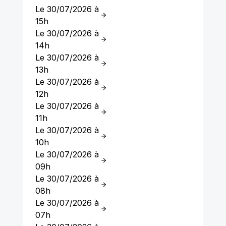
Le 30/07/2026 à
15h
Le 30/07/2026 à
14h
Le 30/07/2026 à
13h
Le 30/07/2026 à
12h
Le 30/07/2026 à
11h
Le 30/07/2026 à
10h
Le 30/07/2026 à
09h
Le 30/07/2026 à
08h
Le 30/07/2026 à
07h