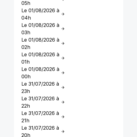
05h
Le 01/08/2026 à
04h
Le 01/08/2026 à
03h
Le 01/08/2026 à
02h
Le 01/08/2026 à
01h
Le 01/08/2026 à
00h
Le 31/07/2026 à
23h
Le 31/07/2026 à
22h
Le 31/07/2026 à
21h
Le 31/07/2026 à
20h