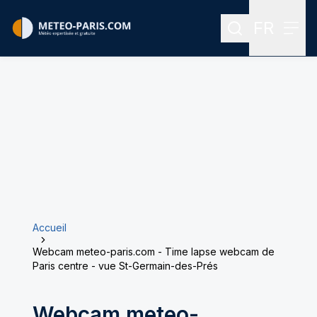
FR
Rechercher
Menu
Menu des
Accueil
Webcam meteo-paris.com - Time lapse webcam de
Paris centre - vue St-Germain-des-Prés
Webcam meteo-