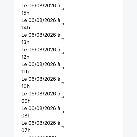
Le 06/08/2026 à
15h
Le 06/08/2026 à
14h
Le 06/08/2026 à
13h
Le 06/08/2026 à
12h
Le 06/08/2026 à
11h
Le 06/08/2026 à
10h
Le 06/08/2026 à
09h
Le 06/08/2026 à
08h
Le 06/08/2026 à
07h