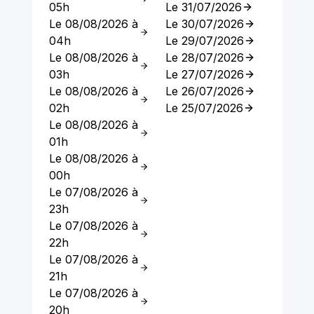
05h
Le 31/07/2026
Le 08/08/2026 à
Le 30/07/2026
04h
Le 29/07/2026
Le 08/08/2026 à
Le 28/07/2026
03h
Le 27/07/2026
Le 08/08/2026 à
Le 26/07/2026
02h
Le 25/07/2026
Le 08/08/2026 à
01h
Le 08/08/2026 à
00h
Le 07/08/2026 à
23h
Le 07/08/2026 à
22h
Le 07/08/2026 à
21h
Le 07/08/2026 à
20h