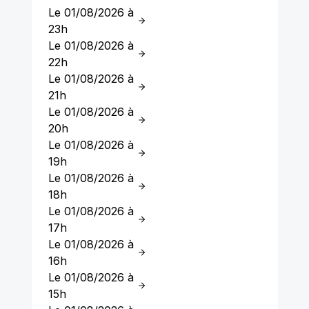
Le 01/08/2026 à
23h
Le 01/08/2026 à
22h
Le 01/08/2026 à
21h
Le 01/08/2026 à
20h
Le 01/08/2026 à
19h
Le 01/08/2026 à
18h
Le 01/08/2026 à
17h
Le 01/08/2026 à
16h
Le 01/08/2026 à
15h