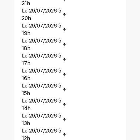
21h
Le 29/07/2026 à
20h
Le 29/07/2026 à
19h
Le 29/07/2026 à
18h
Le 29/07/2026 à
17h
Le 29/07/2026 à
16h
Le 29/07/2026 à
15h
Le 29/07/2026 à
14h
Le 29/07/2026 à
13h
Le 29/07/2026 à
12h