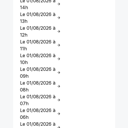
Le 01/08/2026 à
14h
Le 01/08/2026 à
13h
Le 01/08/2026 à
12h
Le 01/08/2026 à
11h
Le 01/08/2026 à
10h
Le 01/08/2026 à
09h
Le 01/08/2026 à
08h
Le 01/08/2026 à
07h
Le 01/08/2026 à
06h
Le 01/08/2026 à