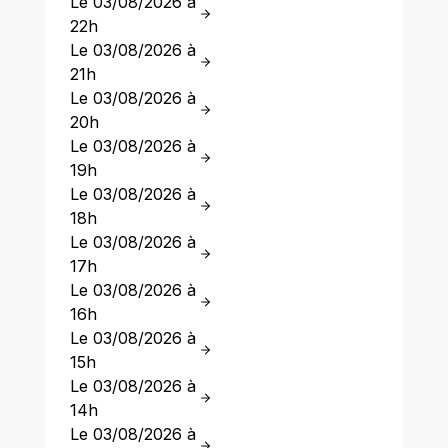
Le 03/08/2026 à
22h
Le 03/08/2026 à
21h
Le 03/08/2026 à
20h
Le 03/08/2026 à
19h
Le 03/08/2026 à
18h
Le 03/08/2026 à
17h
Le 03/08/2026 à
16h
Le 03/08/2026 à
15h
Le 03/08/2026 à
14h
Le 03/08/2026 à