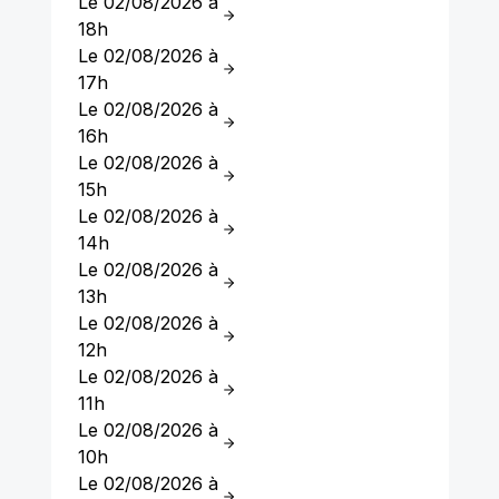
Le 02/08/2026 à
18h
Le 02/08/2026 à
17h
Le 02/08/2026 à
16h
Le 02/08/2026 à
15h
Le 02/08/2026 à
14h
Le 02/08/2026 à
13h
Le 02/08/2026 à
12h
Le 02/08/2026 à
11h
Le 02/08/2026 à
10h
Le 02/08/2026 à