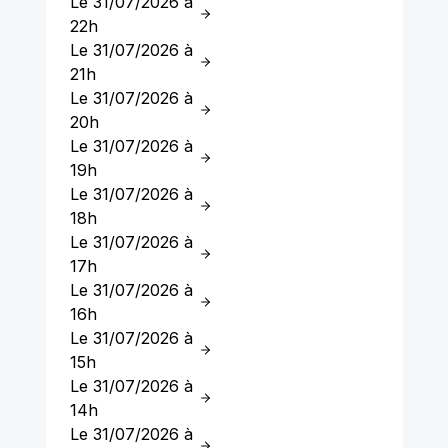
Le 31/07/2026 à
22h
Le 31/07/2026 à
21h
Le 31/07/2026 à
20h
Le 31/07/2026 à
19h
Le 31/07/2026 à
18h
Le 31/07/2026 à
17h
Le 31/07/2026 à
16h
Le 31/07/2026 à
15h
Le 31/07/2026 à
14h
Le 31/07/2026 à