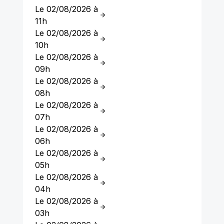
Le 02/08/2026 à
11h
Le 02/08/2026 à
10h
Le 02/08/2026 à
09h
Le 02/08/2026 à
08h
Le 02/08/2026 à
07h
Le 02/08/2026 à
06h
Le 02/08/2026 à
05h
Le 02/08/2026 à
04h
Le 02/08/2026 à
03h