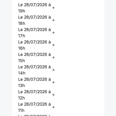
Le 28/07/2026 à
19h
Le 28/07/2026 à
18h
Le 28/07/2026 à
17h
Le 28/07/2026 à
16h
Le 28/07/2026 à
15h
Le 28/07/2026 à
14h
Le 28/07/2026 à
13h
Le 28/07/2026 à
12h
Le 28/07/2026 à
11h