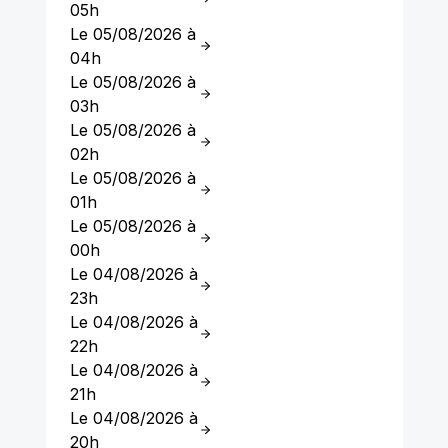
05h
Le 05/08/2026 à
04h
Le 05/08/2026 à
03h
Le 05/08/2026 à
02h
Le 05/08/2026 à
01h
Le 05/08/2026 à
00h
Le 04/08/2026 à
23h
Le 04/08/2026 à
22h
Le 04/08/2026 à
21h
Le 04/08/2026 à
20h