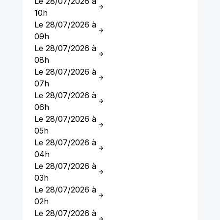
Le 28/07/2026 à
10h
Le 28/07/2026 à
09h
Le 28/07/2026 à
08h
Le 28/07/2026 à
07h
Le 28/07/2026 à
06h
Le 28/07/2026 à
05h
Le 28/07/2026 à
04h
Le 28/07/2026 à
03h
Le 28/07/2026 à
02h
Le 28/07/2026 à