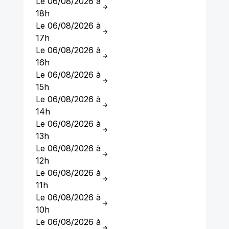
Le 06/08/2026 à
18h
Le 06/08/2026 à
17h
Le 06/08/2026 à
16h
Le 06/08/2026 à
15h
Le 06/08/2026 à
14h
Le 06/08/2026 à
13h
Le 06/08/2026 à
12h
Le 06/08/2026 à
11h
Le 06/08/2026 à
10h
Le 06/08/2026 à