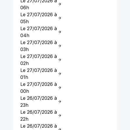
Le 27/07/2026 à
06h
Le 27/07/2026 à
05h
Le 27/07/2026 à
04h
Le 27/07/2026 à
03h
Le 27/07/2026 à
02h
Le 27/07/2026 à
01h
Le 27/07/2026 à
00h
Le 26/07/2026 à
23h
Le 26/07/2026 à
22h
Le 26/07/2026 à