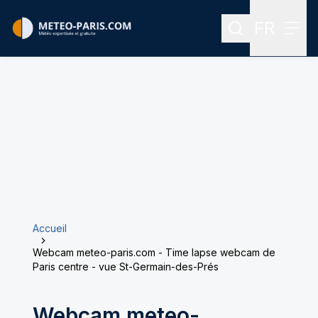
FR
Rechercher
Menu
Menu des
Accueil
Webcam meteo-paris.com - Time lapse webcam de
Paris centre - vue St-Germain-des-Prés
Webcam meteo-