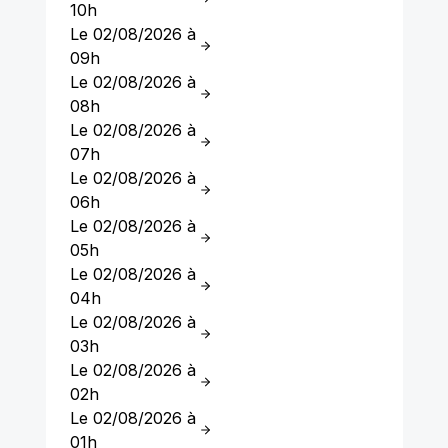
10h
Le 02/08/2026 à
09h
Le 02/08/2026 à
08h
Le 02/08/2026 à
07h
Le 02/08/2026 à
06h
Le 02/08/2026 à
05h
Le 02/08/2026 à
04h
Le 02/08/2026 à
03h
Le 02/08/2026 à
02h
Le 02/08/2026 à
01h