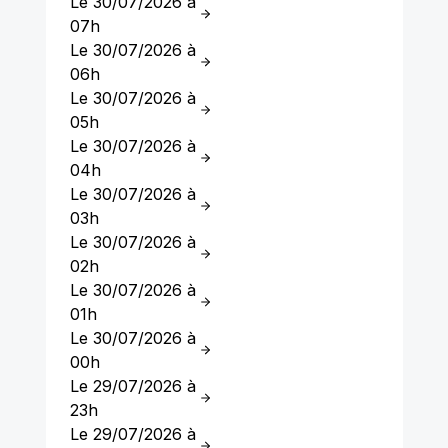
Le 30/07/2026 à
07h
Le 30/07/2026 à
06h
Le 30/07/2026 à
05h
Le 30/07/2026 à
04h
Le 30/07/2026 à
03h
Le 30/07/2026 à
02h
Le 30/07/2026 à
01h
Le 30/07/2026 à
00h
Le 29/07/2026 à
23h
Le 29/07/2026 à