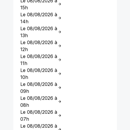
Le 08/08/2026 à
15h
Le 08/08/2026 à
14h
Le 08/08/2026 à
13h
Le 08/08/2026 à
12h
Le 08/08/2026 à
11h
Le 08/08/2026 à
10h
Le 08/08/2026 à
09h
Le 08/08/2026 à
08h
Le 08/08/2026 à
07h
Le 08/08/2026 à