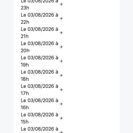
Le 03/08/2026 à
23h
Le 03/08/2026 à
22h
Le 03/08/2026 à
21h
Le 03/08/2026 à
20h
Le 03/08/2026 à
19h
Le 03/08/2026 à
18h
Le 03/08/2026 à
17h
Le 03/08/2026 à
16h
Le 03/08/2026 à
15h
Le 03/08/2026 à