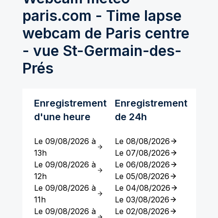
paris.com - Time lapse
webcam de Paris centre
- vue St-Germain-des-
Prés
Enregistrement
Enregistrement
d'une heure
de 24h
Le 09/08/2026 à
Le 08/08/2026
13h
Le 07/08/2026
Le 09/08/2026 à
Le 06/08/2026
12h
Le 05/08/2026
Le 09/08/2026 à
Le 04/08/2026
11h
Le 03/08/2026
Le 09/08/2026 à
Le 02/08/2026