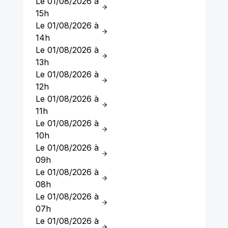
Le 01/08/2026 à
15h
Le 01/08/2026 à
14h
Le 01/08/2026 à
13h
Le 01/08/2026 à
12h
Le 01/08/2026 à
11h
Le 01/08/2026 à
10h
Le 01/08/2026 à
09h
Le 01/08/2026 à
08h
Le 01/08/2026 à
07h
Le 01/08/2026 à