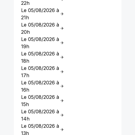
22h
Le 05/08/2026 à
21h
Le 05/08/2026 à
20h
Le 05/08/2026 à
19h
Le 05/08/2026 à
18h
Le 05/08/2026 à
17h
Le 05/08/2026 à
16h
Le 05/08/2026 à
15h
Le 05/08/2026 à
14h
Le 05/08/2026 à
13h