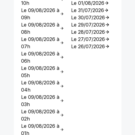
10h
Le 01/08/2026
Le 09/08/2026 à
Le 31/07/2026
09h
Le 30/07/2026
Le 09/08/2026 à
Le 29/07/2026
08h
Le 28/07/2026
Le 09/08/2026 à
Le 27/07/2026
07h
Le 26/07/2026
Le 09/08/2026 à
06h
Le 09/08/2026 à
05h
Le 09/08/2026 à
04h
Le 09/08/2026 à
03h
Le 09/08/2026 à
02h
Le 09/08/2026 à
01h