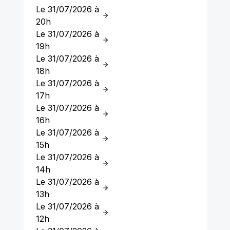
Le 31/07/2026 à
20h
Le 31/07/2026 à
19h
Le 31/07/2026 à
18h
Le 31/07/2026 à
17h
Le 31/07/2026 à
16h
Le 31/07/2026 à
15h
Le 31/07/2026 à
14h
Le 31/07/2026 à
13h
Le 31/07/2026 à
12h