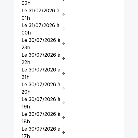
02h
Le 31/07/2026 à
01h
Le 31/07/2026 à
00h
Le 30/07/2026 à
23h
Le 30/07/2026 à
22h
Le 30/07/2026 à
21h
Le 30/07/2026 à
20h
Le 30/07/2026 à
19h
Le 30/07/2026 à
18h
Le 30/07/2026 à
17h