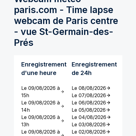
paris.com - Time lapse
webcam de Paris centre
- vue St-Germain-des-
Prés
Enregistrement
Enregistrement
d'une heure
de 24h
Le 09/08/2026 à
Le 08/08/2026
15h
Le 07/08/2026
Le 09/08/2026 à
Le 06/08/2026
14h
Le 05/08/2026
Le 09/08/2026 à
Le 04/08/2026
13h
Le 03/08/2026
Le 09/08/2026 à
Le 02/08/2026