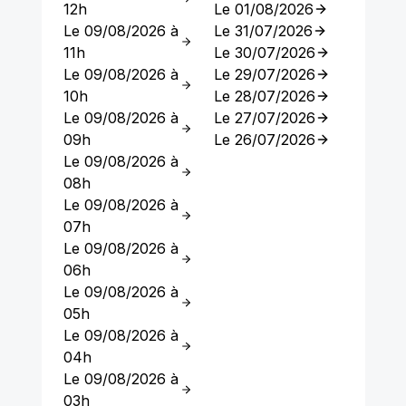
12h
Le 01/08/2026
Le 09/08/2026 à
Le 31/07/2026
11h
Le 30/07/2026
Le 09/08/2026 à
Le 29/07/2026
10h
Le 28/07/2026
Le 09/08/2026 à
Le 27/07/2026
09h
Le 26/07/2026
Le 09/08/2026 à
08h
Le 09/08/2026 à
07h
Le 09/08/2026 à
06h
Le 09/08/2026 à
05h
Le 09/08/2026 à
04h
Le 09/08/2026 à
03h