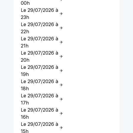
00h
Le 29/07/2026 à
23h
Le 29/07/2026 à
22h
Le 29/07/2026 à
21h
Le 29/07/2026 à
20h
Le 29/07/2026 à
19h
Le 29/07/2026 à
18h
Le 29/07/2026 à
17h
Le 29/07/2026 à
16h
Le 29/07/2026 à
15h