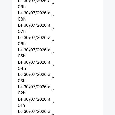
Le 30/07/2026 à
09h
Le 30/07/2026 à
08h
Le 30/07/2026 à
07h
Le 30/07/2026 à
06h
Le 30/07/2026 à
05h
Le 30/07/2026 à
04h
Le 30/07/2026 à
03h
Le 30/07/2026 à
02h
Le 30/07/2026 à
01h
Le 30/07/2026 à