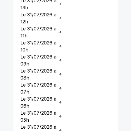
Le 31/07/2026 à
13h
Le 31/07/2026 à
12h
Le 31/07/2026 à
11h
Le 31/07/2026 à
10h
Le 31/07/2026 à
09h
Le 31/07/2026 à
08h
Le 31/07/2026 à
07h
Le 31/07/2026 à
06h
Le 31/07/2026 à
05h
Le 31/07/2026 à