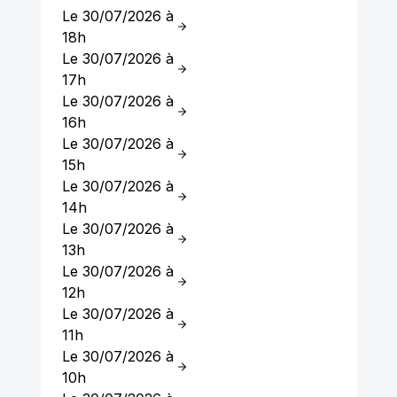
Le 30/07/2026 à
18h
Le 30/07/2026 à
17h
Le 30/07/2026 à
16h
Le 30/07/2026 à
15h
Le 30/07/2026 à
14h
Le 30/07/2026 à
13h
Le 30/07/2026 à
12h
Le 30/07/2026 à
11h
Le 30/07/2026 à
10h