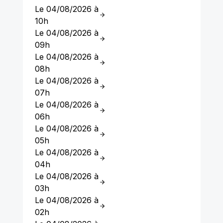
Le 04/08/2026 à
10h
Le 04/08/2026 à
09h
Le 04/08/2026 à
08h
Le 04/08/2026 à
07h
Le 04/08/2026 à
06h
Le 04/08/2026 à
05h
Le 04/08/2026 à
04h
Le 04/08/2026 à
03h
Le 04/08/2026 à
02h