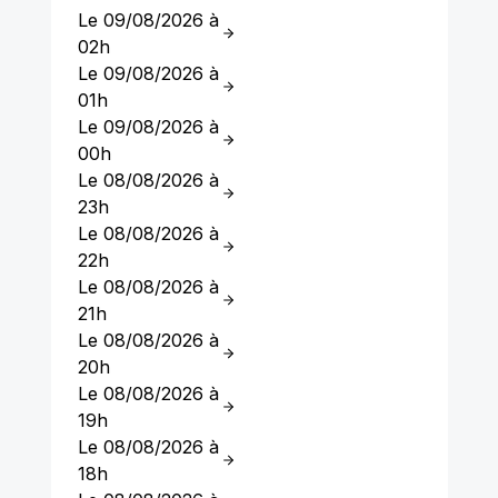
Le 09/08/2026 à
02h
Le 09/08/2026 à
01h
Le 09/08/2026 à
00h
Le 08/08/2026 à
23h
Le 08/08/2026 à
22h
Le 08/08/2026 à
21h
Le 08/08/2026 à
20h
Le 08/08/2026 à
19h
Le 08/08/2026 à
18h