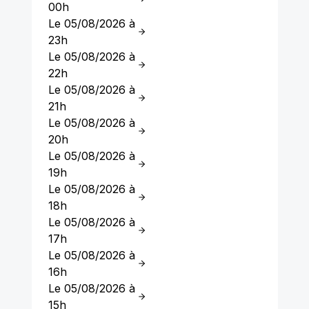
00h
Le 05/08/2026 à
23h
Le 05/08/2026 à
22h
Le 05/08/2026 à
21h
Le 05/08/2026 à
20h
Le 05/08/2026 à
19h
Le 05/08/2026 à
18h
Le 05/08/2026 à
17h
Le 05/08/2026 à
16h
Le 05/08/2026 à
15h