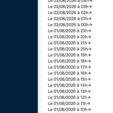
Le 02/08/2026 à 04h
Le 02/08/2026 à 03h
Le 02/08/2026 à 02h
Le 02/08/2026 à 01h
Le 02/08/2026 à 00h
Le 01/08/2026 à 23h
Le 01/08/2026 à 22h
Le 01/08/2026 à 21h
Le 01/08/2026 à 20h
Le 01/08/2026 à 19h
Le 01/08/2026 à 18h
Le 01/08/2026 à 17h
Le 01/08/2026 à 16h
Le 01/08/2026 à 15h
Le 01/08/2026 à 14h
Le 01/08/2026 à 13h
Le 01/08/2026 à 12h
Le 01/08/2026 à 11h
Le 01/08/2026 à 10h