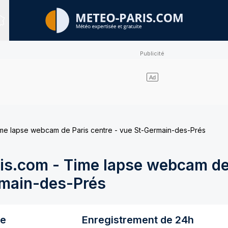
Sites expertisés
e lapse webcam de Paris centre - vue St-Germain-des-Prés
s.com - Time lapse webcam de
rmain-des-Prés
re
Enregistrement de 24h