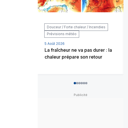
Douceur / Forte chaleur / Incendies
Prévisions météo
5 Août 2026
La fraîcheur ne va pas durer : la
chaleur prépare son retour
0
1
2
3
4
5