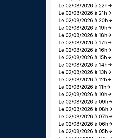
Le 02/08/2026 à 22h
Le 02/08/2026 à 21h
Le 02/08/2026 à 20h
Le 02/08/2026 à 19h
Le 02/08/2026 à 18h
Le 02/08/2026 à 17h
Le 02/08/2026 à 16h
Le 02/08/2026 à 15h
Le 02/08/2026 à 14h
Le 02/08/2026 à 13h
Le 02/08/2026 à 12h
Le 02/08/2026 à 11h
Le 02/08/2026 à 10h
Le 02/08/2026 à 09h
Le 02/08/2026 à 08h
Le 02/08/2026 à 07h
Le 02/08/2026 à 06h
Le 02/08/2026 à 05h