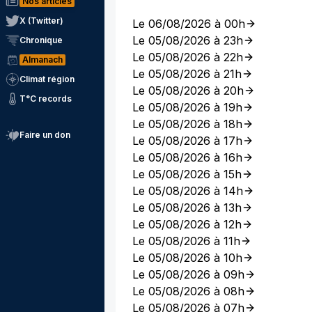
Nos articles
X (Twitter)
Le 06/08/2026 à 00h
Le 05/08/2026 à 23h
Chronique
Le 05/08/2026 à 22h
Almanach
Le 05/08/2026 à 21h
Climat région
Le 05/08/2026 à 20h
T°C records
Le 05/08/2026 à 19h
Le 05/08/2026 à 18h
Faire un don
Le 05/08/2026 à 17h
Le 05/08/2026 à 16h
Le 05/08/2026 à 15h
Le 05/08/2026 à 14h
Le 05/08/2026 à 13h
Le 05/08/2026 à 12h
Le 05/08/2026 à 11h
Le 05/08/2026 à 10h
Le 05/08/2026 à 09h
Le 05/08/2026 à 08h
Le 05/08/2026 à 07h