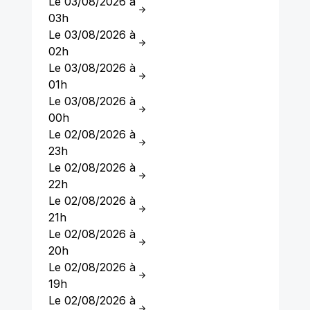
Le 03/08/2026 à
03h
Le 03/08/2026 à
02h
Le 03/08/2026 à
01h
Le 03/08/2026 à
00h
Le 02/08/2026 à
23h
Le 02/08/2026 à
22h
Le 02/08/2026 à
21h
Le 02/08/2026 à
20h
Le 02/08/2026 à
19h
Le 02/08/2026 à