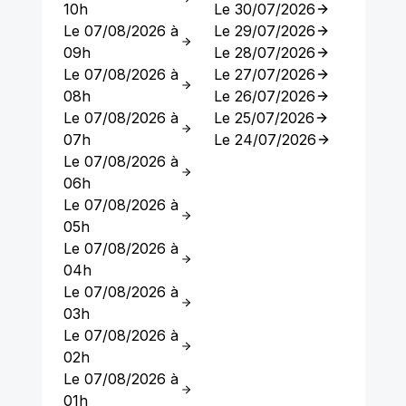
10h
Le 30/07/2026
Le 07/08/2026 à
Le 29/07/2026
09h
Le 28/07/2026
Le 07/08/2026 à
Le 27/07/2026
08h
Le 26/07/2026
Le 07/08/2026 à
Le 25/07/2026
07h
Le 24/07/2026
Le 07/08/2026 à
06h
Le 07/08/2026 à
05h
Le 07/08/2026 à
04h
Le 07/08/2026 à
03h
Le 07/08/2026 à
02h
Le 07/08/2026 à
01h