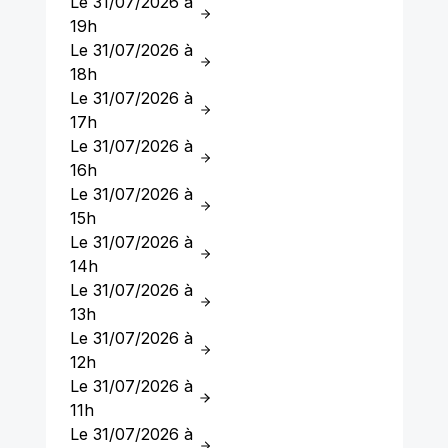
Le 31/07/2026 à
19h
Le 31/07/2026 à
18h
Le 31/07/2026 à
17h
Le 31/07/2026 à
16h
Le 31/07/2026 à
15h
Le 31/07/2026 à
14h
Le 31/07/2026 à
13h
Le 31/07/2026 à
12h
Le 31/07/2026 à
11h
Le 31/07/2026 à