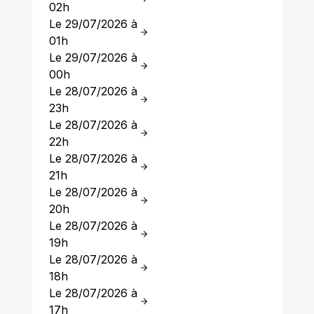
02h
Le 29/07/2026 à
01h
Le 29/07/2026 à
00h
Le 28/07/2026 à
23h
Le 28/07/2026 à
22h
Le 28/07/2026 à
21h
Le 28/07/2026 à
20h
Le 28/07/2026 à
19h
Le 28/07/2026 à
18h
Le 28/07/2026 à
17h