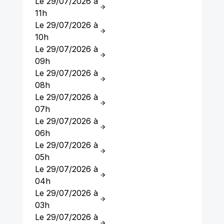
Le 29/07/2026 à
11h
Le 29/07/2026 à
10h
Le 29/07/2026 à
09h
Le 29/07/2026 à
08h
Le 29/07/2026 à
07h
Le 29/07/2026 à
06h
Le 29/07/2026 à
05h
Le 29/07/2026 à
04h
Le 29/07/2026 à
03h
Le 29/07/2026 à