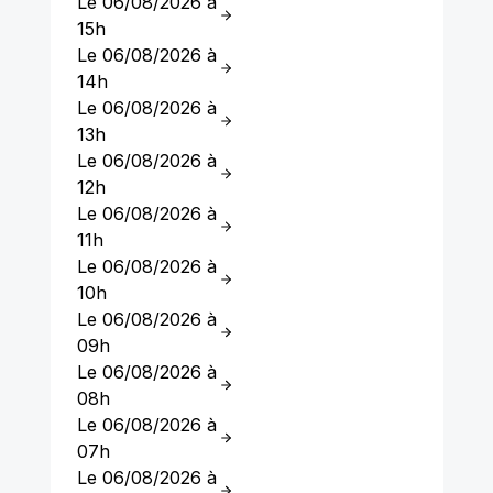
Le 06/08/2026 à
15h
Le 06/08/2026 à
14h
Le 06/08/2026 à
13h
Le 06/08/2026 à
12h
Le 06/08/2026 à
11h
Le 06/08/2026 à
10h
Le 06/08/2026 à
09h
Le 06/08/2026 à
08h
Le 06/08/2026 à
07h
Le 06/08/2026 à