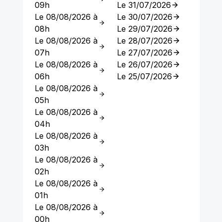
09h
Le 31/07/2026
Le 08/08/2026 à
Le 30/07/2026
08h
Le 29/07/2026
Le 08/08/2026 à
Le 28/07/2026
07h
Le 27/07/2026
Le 08/08/2026 à
Le 26/07/2026
06h
Le 25/07/2026
Le 08/08/2026 à
05h
Le 08/08/2026 à
04h
Le 08/08/2026 à
03h
Le 08/08/2026 à
02h
Le 08/08/2026 à
01h
Le 08/08/2026 à
00h