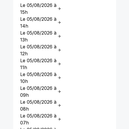
Le 05/08/2026 à
15h
Le 05/08/2026 à
14h
Le 05/08/2026 à
13h
Le 05/08/2026 à
12h
Le 05/08/2026 à
11h
Le 05/08/2026 à
10h
Le 05/08/2026 à
09h
Le 05/08/2026 à
08h
Le 05/08/2026 à
07h