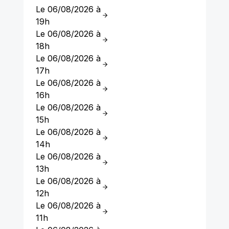
Le 06/08/2026 à
19h
Le 06/08/2026 à
18h
Le 06/08/2026 à
17h
Le 06/08/2026 à
16h
Le 06/08/2026 à
15h
Le 06/08/2026 à
14h
Le 06/08/2026 à
13h
Le 06/08/2026 à
12h
Le 06/08/2026 à
11h