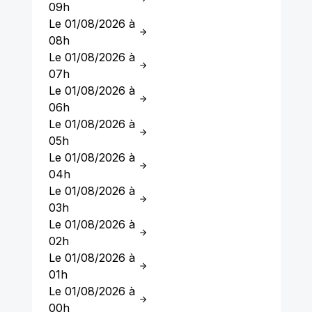
09h
Le 01/08/2026 à
08h
Le 01/08/2026 à
07h
Le 01/08/2026 à
06h
Le 01/08/2026 à
05h
Le 01/08/2026 à
04h
Le 01/08/2026 à
03h
Le 01/08/2026 à
02h
Le 01/08/2026 à
01h
Le 01/08/2026 à
00h