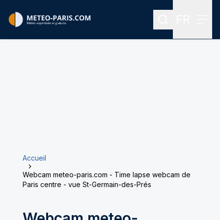
FR
Rechercher
Menu
Menu des
Accueil
Webcam meteo-paris.com - Time lapse webcam de
Paris centre - vue St-Germain-des-Prés
Webcam meteo-