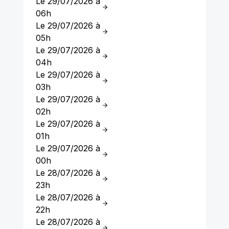
Le 29/07/2026 à
06h
Le 29/07/2026 à
05h
Le 29/07/2026 à
04h
Le 29/07/2026 à
03h
Le 29/07/2026 à
02h
Le 29/07/2026 à
01h
Le 29/07/2026 à
00h
Le 28/07/2026 à
23h
Le 28/07/2026 à
22h
Le 28/07/2026 à