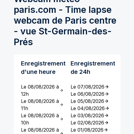
paris.com - Time lapse
webcam de Paris centre
- vue St-Germain-des-
Prés
Enregistrement
Enregistrement
d'une heure
de 24h
Le 08/08/2026 à
Le 07/08/2026
12h
Le 06/08/2026
Le 08/08/2026 à
Le 05/08/2026
11h
Le 04/08/2026
Le 08/08/2026 à
Le 03/08/2026
10h
Le 02/08/2026
Le 08/08/2026 à
Le 01/08/2026