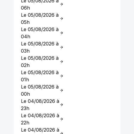
Le 05/08/2026 à
06h
Le 05/08/2026 à
05h
Le 05/08/2026 à
04h
Le 05/08/2026 à
03h
Le 05/08/2026 à
02h
Le 05/08/2026 à
01h
Le 05/08/2026 à
00h
Le 04/08/2026 à
23h
Le 04/08/2026 à
22h
Le 04/08/2026 à