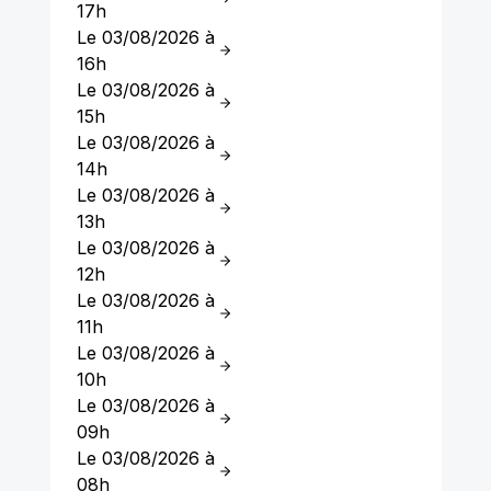
17h
Le 03/08/2026 à
16h
Le 03/08/2026 à
15h
Le 03/08/2026 à
14h
Le 03/08/2026 à
13h
Le 03/08/2026 à
12h
Le 03/08/2026 à
11h
Le 03/08/2026 à
10h
Le 03/08/2026 à
09h
Le 03/08/2026 à
08h