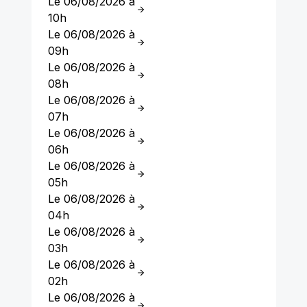
Le 06/08/2026 à
10h
Le 06/08/2026 à
09h
Le 06/08/2026 à
08h
Le 06/08/2026 à
07h
Le 06/08/2026 à
06h
Le 06/08/2026 à
05h
Le 06/08/2026 à
04h
Le 06/08/2026 à
03h
Le 06/08/2026 à
02h
Le 06/08/2026 à