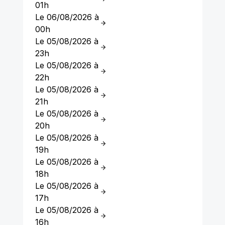
01h
Le 06/08/2026 à
00h
Le 05/08/2026 à
23h
Le 05/08/2026 à
22h
Le 05/08/2026 à
21h
Le 05/08/2026 à
20h
Le 05/08/2026 à
19h
Le 05/08/2026 à
18h
Le 05/08/2026 à
17h
Le 05/08/2026 à
16h