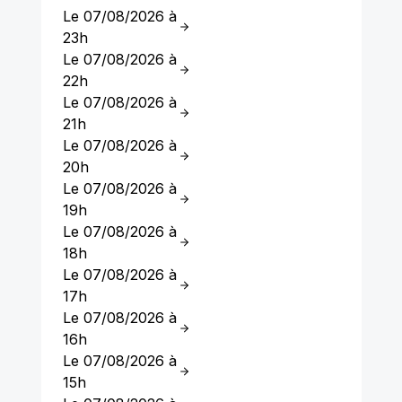
Le 07/08/2026 à
23h
Le 07/08/2026 à
22h
Le 07/08/2026 à
21h
Le 07/08/2026 à
20h
Le 07/08/2026 à
19h
Le 07/08/2026 à
18h
Le 07/08/2026 à
17h
Le 07/08/2026 à
16h
Le 07/08/2026 à
15h