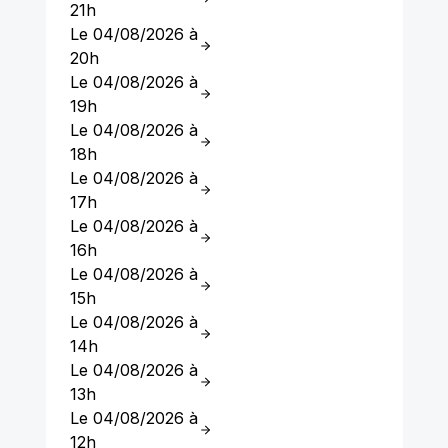
21h
Le 04/08/2026 à
20h
Le 04/08/2026 à
19h
Le 04/08/2026 à
18h
Le 04/08/2026 à
17h
Le 04/08/2026 à
16h
Le 04/08/2026 à
15h
Le 04/08/2026 à
14h
Le 04/08/2026 à
13h
Le 04/08/2026 à
12h