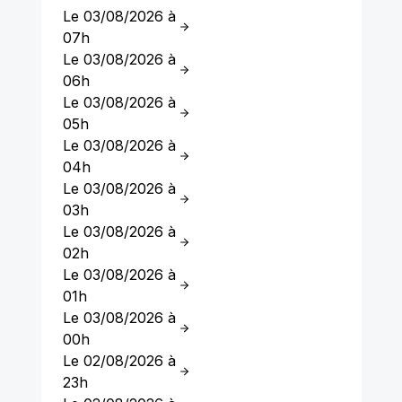
Le 03/08/2026 à
07h
Le 03/08/2026 à
06h
Le 03/08/2026 à
05h
Le 03/08/2026 à
04h
Le 03/08/2026 à
03h
Le 03/08/2026 à
02h
Le 03/08/2026 à
01h
Le 03/08/2026 à
00h
Le 02/08/2026 à
23h