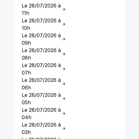
Le 28/07/2026 à
11h
Le 28/07/2026 à
10h
Le 28/07/2026 à
09h
Le 28/07/2026 à
08h
Le 28/07/2026 à
07h
Le 28/07/2026 à
06h
Le 28/07/2026 à
05h
Le 28/07/2026 à
04h
Le 28/07/2026 à
03h